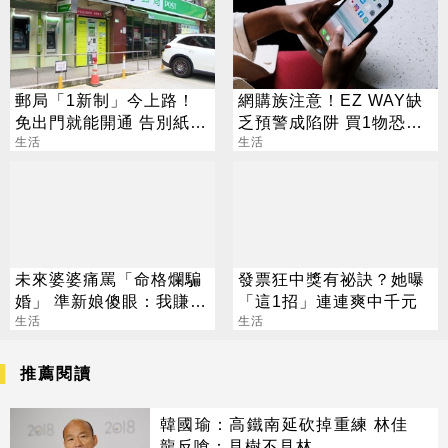
郵局「1新制」今上路！
網購族注意！EZ WAY缺
免出門就能開通 告別紙本
乏預警成陷阱 買1物恐挨
不用跑臨櫃
生活
罰百萬
生活
未來婆婆痛罵「命格爛騙
發票狂中獎有祕訣？她曝
婚」 準新娘傻眼：我賺比
「這1招」連連爽中千元
妳兒子多
生活
生活
推薦閱讀
韓國瑜：高鐵南延砍掉重練 林佳
龍反嗆：見樹不見林