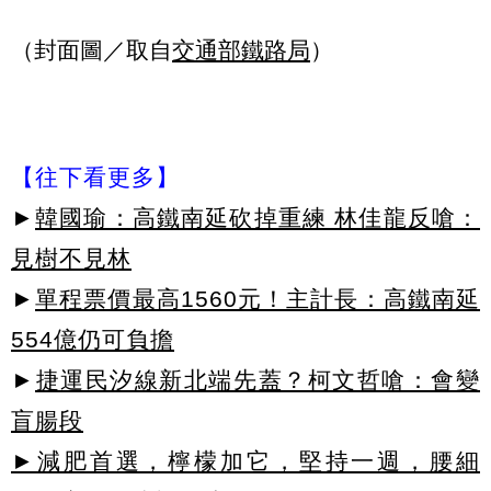
（封面圖／取自
交通部鐵路局
）
【往下看更多】
►
韓國瑜：高鐵南延砍掉重練 林佳龍反嗆：
見樹不見林
►
單程票價最高1560元！主計長：高鐵南延
554億仍可負擔
►
捷運民汐線新北端先蓋？柯文哲嗆：會變
盲腸段
►減肥首選，檸檬加它，堅持一週，腰細