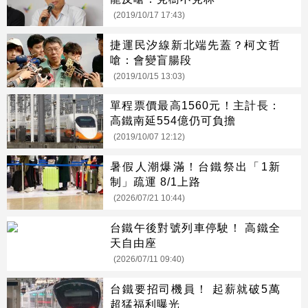
(2019/10/17 17:43)
捷運民汐線新北端先蓋？柯文哲
嗆：會變盲腸段
(2019/10/15 13:03)
單程票價最高1560元！主計長：
高鐵南延554億仍可負擔
(2019/10/07 12:12)
暑假人潮爆滿！台鐵祭出「1新
制」疏運 8/1上路
(2026/07/21 10:44)
台鐵午後對號列車停駛！ 高鐵全
天自由座
(2026/07/11 09:40)
台鐵要招司機員！ 起薪就破5萬
超猛福利曝光