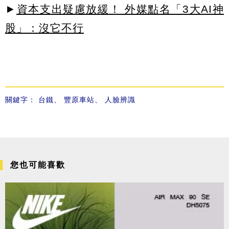
►
資本支出疑慮放緩！ 外媒點名「3大AI神
股」：沒它不行
關鍵字：
台鐵
、
豐原車站
、
人臉辨識
您也可能喜歡