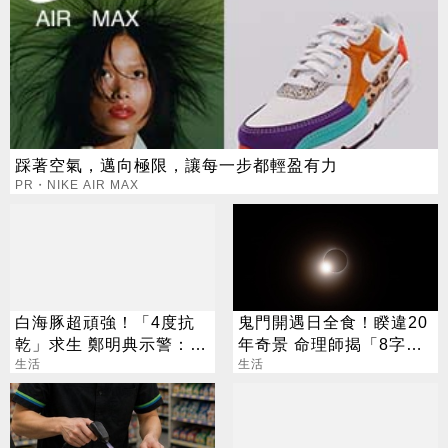
踩著空氣，邁向極限，讓每一步都輕盈有力
PR・NIKE AIR MAX
白海豚超頑強！「4度抗
鬼門開遇日全食！睽違20
乾」求生 鄭明典示警：不
年奇景 命理師揭「8字」
可輕忽
生活
叮囑
生活