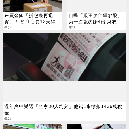
狂買金飾「拆包裹再退
自曝「跟王泉仁學炒股」
貨」！ 超商店員12天得手
第一次就爽賺4倍 麻衣：
39萬 下場出爐
生活
感謝指導
生活
過年爽中樂透「全家30人均分」他錯1事慘扣1436萬稅
金
生活