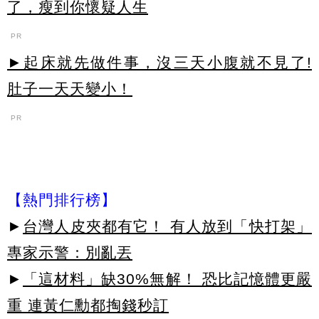
了，瘦到你懷疑人生
PR
►起床就先做件事，沒三天小腹就不見了!
肚子一天天變小！
PR
【熱門排行榜】
►
台灣人皮夾都有它！ 有人放到「快打架」
專家示警：別亂丟
►
「這材料」缺30%無解！ 恐比記憶體更嚴
重 連黃仁勳都掏錢秒訂