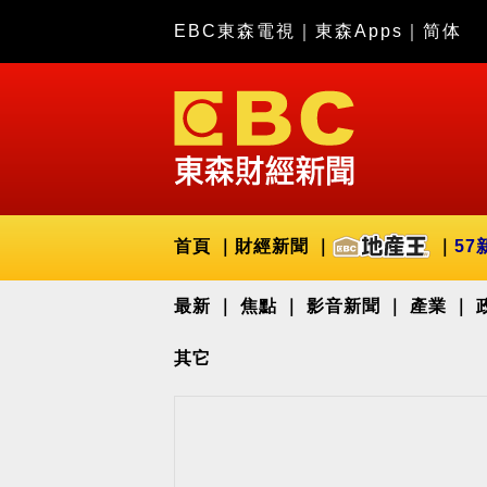
EBC東森電視
｜
東森Apps
｜
简体
首頁
財經新聞
57
最新
焦點
影音新聞
產業
其它