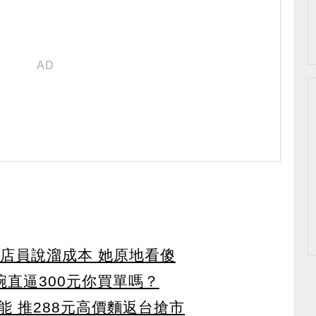
？店員說溜成本 她原地看傻
碗直逼300元你買單嗎？
 推288元高價麵返台搶市