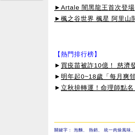
►Artale 闇黑龍王首次登場
►楓之谷世界 楓星 阿里山
【熱門排行榜】
►
買疫苗被詐10億！ 慈
►
明年起0~18歲「每月爽
►
立秋拚轉運！命理師點名
關鍵字：
泡麵
、
熱銷
、
統一肉燥風味