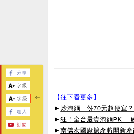
【往下看更多】
►
炒泡麵一份70元超便宜
►
狂！全台最貴泡麵PK 一
►
南僑泰國廠擴產將開新產能