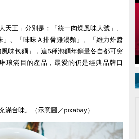
5大天王」分別是：「統一肉燥風味大號」、
味」、「味味Ａ排骨雞湯麵」、「維力炸醬
肉風味包麵」，這5種泡麵年銷量各自都可突
琳琅滿目的產品，最愛的仍是經典品牌口
滿台味。（示意圖／pixabay）