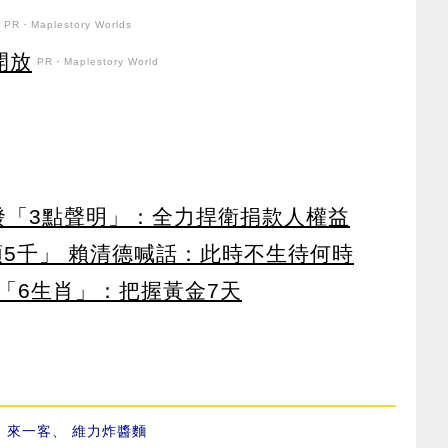
PR・Maplestory Worlds
開放
PR・Maplestory World
濟發「3點聲明」：全力捍衛捐款人權益
領5千」 賴清德喊話：此時不生待何時
「6生肖」：把握黃金7天
、
來一客
、
維力炸醬麵