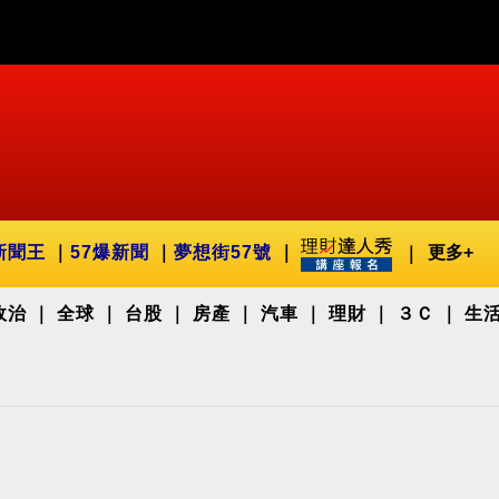
新聞王
57爆新聞
夢想街57號
更多+
政治
全球
台股
房產
汽車
理財
３Ｃ
生