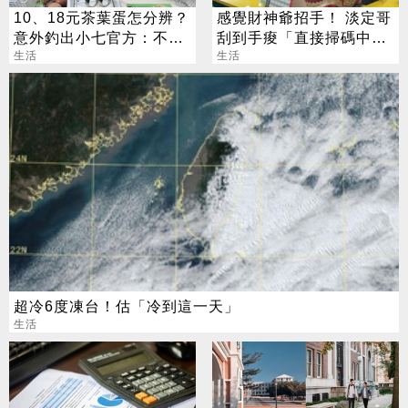
10、18元茶葉蛋怎分辨？
感覺財神爺招手！ 淡定哥
意外釣出小七官方：不用
刮到手痠「直接掃碼中
擔心「判蛋力」
生活
2000萬」
生活
超冷6度凍台！估「冷到這一天」
生活