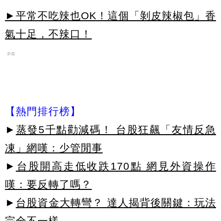
►平常不吃辣也OK！這個「剝皮辣椒包」香
氣十足，不辣口！
PR
【熱門排行榜】
►
蒸發5千點勸減碼！ 台股狂飆「友情反急
凍」網嘆：少管閒事
►
台股開高走低收跌170點 網見外資操作
嘆：要反轉了嗎？
►
台股資金大轉彎？ 達人揭背後關鍵：玩法
完全不一樣