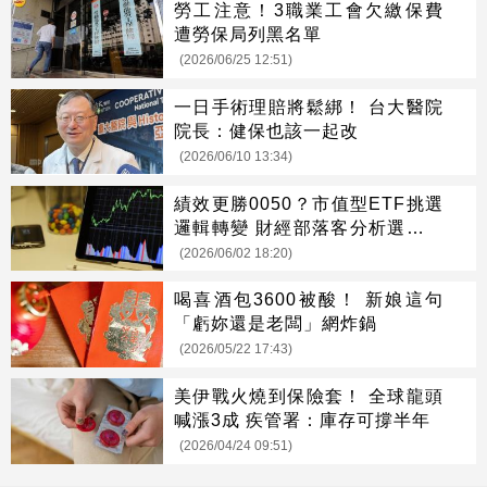
勞工注意！3職業工會欠繳保費
遭勞保局列黑名單
(2026/06/25 12:51)
一日手術理賠將鬆綁！ 台大醫院
院長：健保也該一起改
(2026/06/10 13:34)
績效更勝0050？市值型ETF挑選
邏輯轉變 財經部落客分析選股關
鍵
(2026/06/02 18:20)
喝喜酒包3600被酸！ 新娘這句
「虧妳還是老闆」網炸鍋
(2026/05/22 17:43)
美伊戰火燒到保險套！ 全球龍頭
喊漲3成 疾管署：庫存可撐半年
(2026/04/24 09:51)