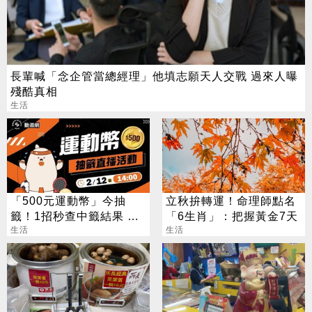
長輩喊「念企管當總經理」他填志願天人交戰 過來人曝
殘酷真相
生活
「500元運動幣」今抽
立秋拚轉運！命理師點名
籤！1招秒查中籤結果 領
「6生肖」：把握黃金7天
取、使用方法一次看
生活
生活