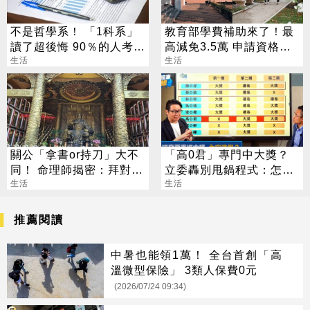
不是哲學系！ 「1科系」
教育部學費補助來了！最
讀了超後悔 90％的人考不
高減免3.5萬 申請資格一
上證照
生活
次看
生活
關公「拿書or持刀」大不
「高0君」專門中大獎？
同！ 命理師揭密：拜對大
立委轟別甩鍋程式：怎沒
加分、拜錯恐虧本
生活
錯到我身上
生活
推薦閱讀
中暑也能領1萬！ 全台首創「高
溫微型保險」 3類人保費0元
(2026/07/24 09:34)