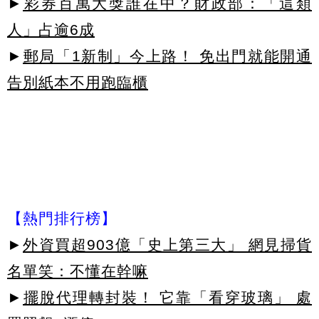
►
彩券百萬大獎誰在中？財政部：「這類
人」占逾6成
►
郵局「1新制」今上路！ 免出門就能開通
告別紙本不用跑臨櫃
【熱門排行榜】
►
外資買超903億「史上第三大」 網見掃貨
名單笑：不懂在幹嘛
►
擺脫代理轉封裝！ 它靠「看穿玻璃」 處