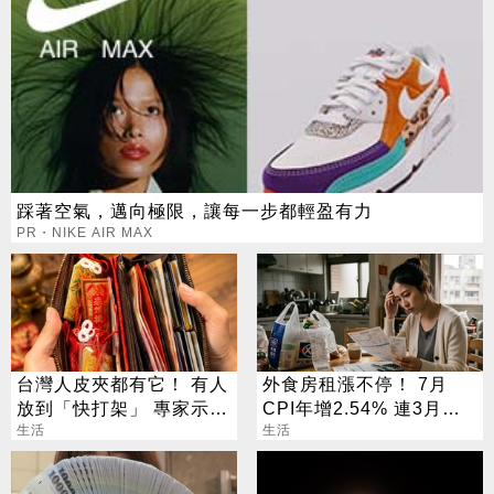
踩著空氣，邁向極限，讓每一步都輕盈有力
PR・NIKE AIR MAX
台灣人皮夾都有它！ 有人
外食房租漲不停！ 7月
放到「快打架」 專家示
CPI年增2.54% 連3月突
警：會過期
生活
破通膨警戒
生活