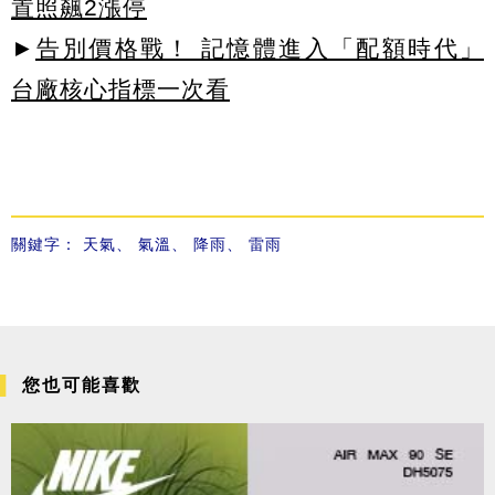
置照飆2漲停
►
告別價格戰！ 記憶體進入「配額時代」
台廠核心指標一次看
關鍵字：
天氣
、
氣溫
、
降雨
、
雷雨
您也可能喜歡