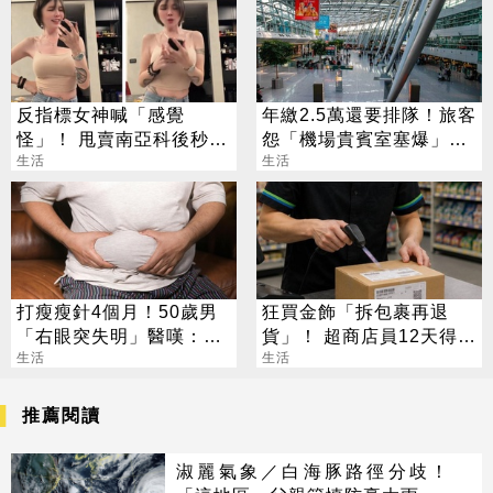
反指標女神喊「感覺
年繳2.5萬還要排隊！旅客
怪」！ 甩賣南亞科後秒翻
怨「機場貴賓室塞爆」一
紅 網笑：謝饒命
生活
票人共鳴
生活
打瘦瘦針4個月！50歲男
狂買金飾「拆包裹再退
「右眼突失明」醫嘆：無
貨」！ 超商店員12天得手
法恢復
生活
39萬 下場出爐
生活
推薦閱讀
淑麗氣象／白海豚路徑分歧！