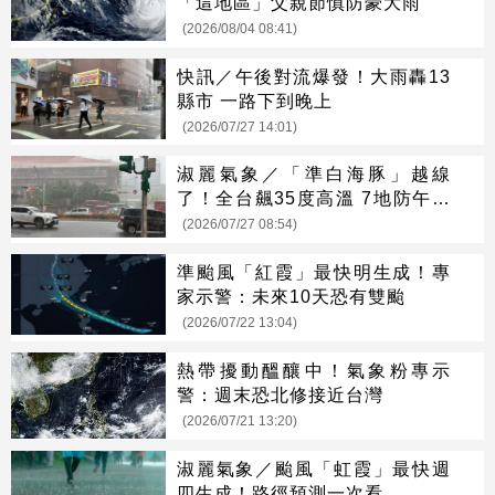
「這地區」父親節慎防豪大雨
(2026/08/04 08:41)
快訊／午後對流爆發！大雨轟13
縣市 一路下到晚上
(2026/07/27 14:01)
淑麗氣象／「準白海豚」越線
了！全台飆35度高溫 7地防午後
大雨
(2026/07/27 08:54)
準颱風「紅霞」最快明生成！專
家示警：未來10天恐有雙颱
(2026/07/22 13:04)
熱帶擾動醞釀中！氣象粉專示
警：週末恐北修接近台灣
(2026/07/21 13:20)
淑麗氣象／颱風「虹霞」最快週
四生成！路徑預測一次看