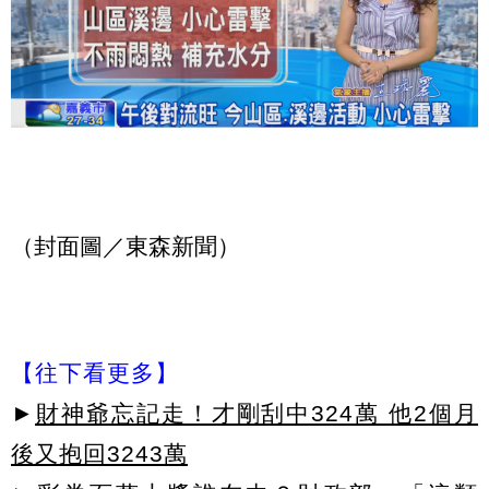
（封面圖／東森新聞）
【往下看更多】
►
財神爺忘記走！才剛刮中324萬 他2個月
後又抱回3243萬