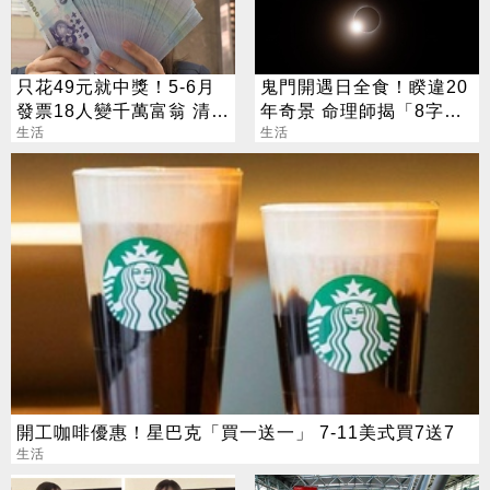
只花49元就中獎！5-6月
鬼門開遇日全食！睽違20
發票18人變千萬富翁 清冊
年奇景 命理師揭「8字」
下午公布
生活
叮囑
生活
開工咖啡優惠！星巴克「買一送一」 7-11美式買7送7
生活