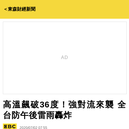
＜東森財經新聞
高溫飆破36度！強對流來襲 全
台防午後雷雨轟炸
2020/07/02 07:55