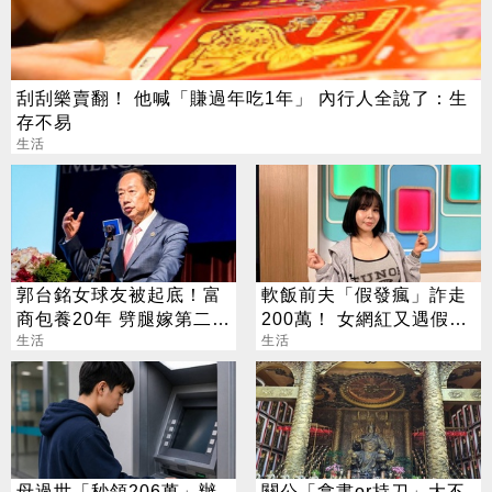
刮刮樂賣翻！ 他喊「賺過年吃1年」 內行人全說了：生
存不易
生活
郭台銘女球友被起底！富
軟飯前夫「假發瘋」詐走
商包養20年 劈腿嫁第二任
200萬！ 女網紅又遇假富
老公
生活
豪 養套殺噴2千萬
生活
母過世「秒領206萬」辦
關公「拿書or持刀」大不