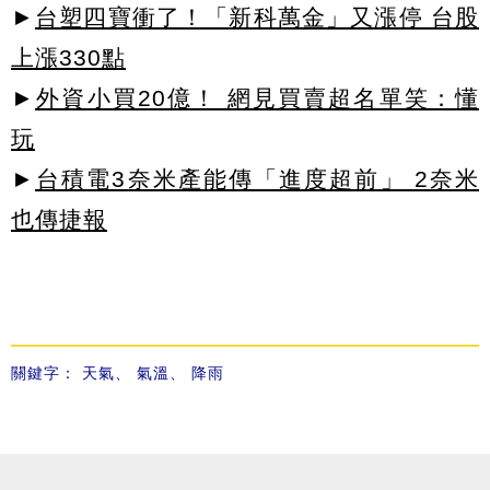
►
台塑四寶衝了！「新科萬金」又漲停 台股
上漲330點
►
外資小買20億！ 網見買賣超名單笑：懂
玩
►
台積電3奈米產能傳「進度超前」 2奈米
也傳捷報
關鍵字：
天氣
、
氣溫
、
降雨