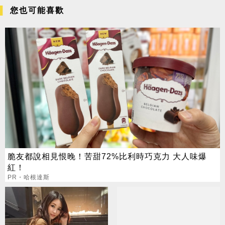
您也可能喜歡
脆友都說相見恨晚！苦甜72%比利時巧克力 大人味爆
紅！
PR・哈根達斯