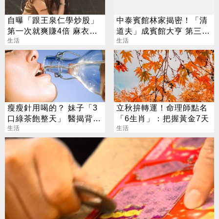
自曝「跟王泉仁學炒股」
中泰賓館林家揭密！「清
第一次就爽賺4倍 麻衣：
道夫」成賓館大亨 第三代
感謝指導
生活
還建東方文華
生活
瘦瘦針用喝的？ 妹子「3
立秋拚轉運！命理師點名
口綠茶飽整天」 醫揭背後
「6生肖」：把握黃金7天
真相
生活
生活