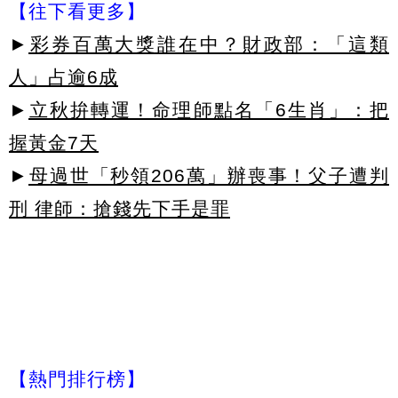
【往下看更多】
►
彩券百萬大獎誰在中？財政部：「這類
人」占逾6成
►
立秋拚轉運！命理師點名「6生肖」：把
握黃金7天
►
母過世「秒領206萬」辦喪事！父子遭判
刑 律師：搶錢先下手是罪
【熱門排行榜】