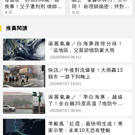
喪事！父子遭判刑 律師：
同！ 命理師揭密：拜對大
搶錢先下手是罪
生活
加分、拜錯恐虧本
生活
推薦閱讀
淑麗氣象／白海豚路徑分歧！
「這地區」父親節慎防豪大雨
(2026/08/04 08:41)
快訊／午後對流爆發！大雨轟13
縣市 一路下到晚上
(2026/07/27 14:01)
淑麗氣象／「準白海豚」越線
了！全台飆35度高溫 7地防午後
大雨
(2026/07/27 08:54)
準颱風「紅霞」最快明生成！專
家示警：未來10天恐有雙颱