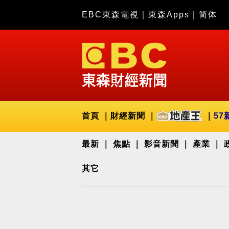
EBC東森電視
｜
東森Apps
｜
简体
首頁
財經新聞
57
最新
焦點
影音新聞
產業
其它