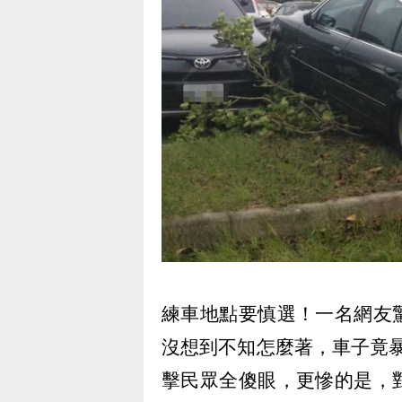
練車地點要慎選！一名網友
沒想到不知怎麼著，車子竟
擊民眾全傻眼，更慘的是，