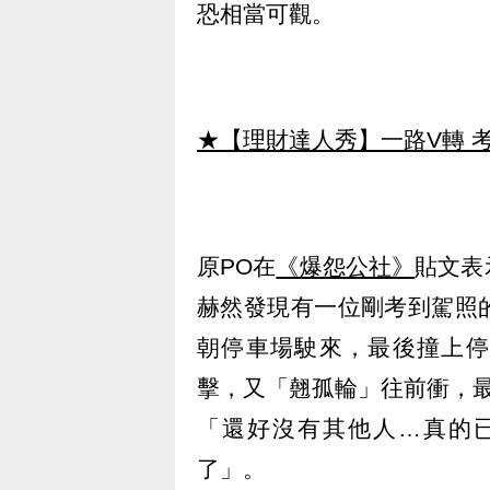
恐相當可觀。
★【理財達人秀】一路V轉 考
原PO在
《爆怨公社》
貼文表
赫然發現有一位剛考到駕照
朝停車場駛來，最後撞上停
擊，又「翹孤輪」往前衝，
「還好沒有其他人…真的
了」。