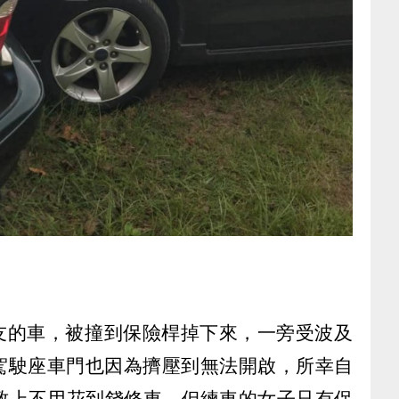
球友的車，被撞到保險桿掉下來，一旁受波及
，駕駛座車門也因為擠壓到無法開啟，所幸自
致上不用花到錢修車，但練車的女子只有保