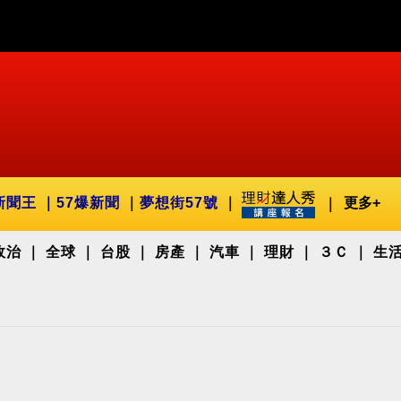
新聞王
57爆新聞
夢想街57號
更多+
政治
全球
台股
房產
汽車
理財
３Ｃ
生