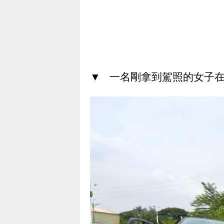
▼ 一名剛拿到駕照的女子