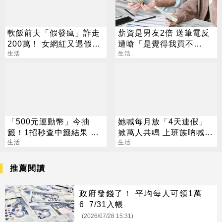
軟飯前夫「假發瘋」詐走
薪資是男友2倍 送筆電反
200萬！ 女網紅又遇假富
遭嗆「是覺得我買不
豪 養套殺噴2千萬
生活
起」？ 網齊勸快逃
生活
「500元運動幣」今抽
她喊每月放「4天連假」
籤！1招秒查中籤結果 領
掀萬人共鳴 上班族吶喊：
取、使用方法一次看
生活
這樣才活得像人
生活
推薦閱讀
政府發錢了！ 平均每人可領1萬
6 7/31入帳
(2026/07/28 15:31)