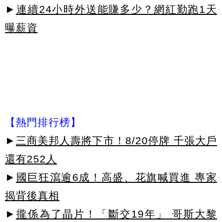
►
連續24小時外送能賺多少？網紅勤跑1天
曝薪資
【熱門排行榜】
►
三商美邦人壽將下市！8/20停牌 千張大戶
還有252人
►
國巨狂瀉逾6成！高盛、花旗喊買進 專家
揭背後真相
►
攏係為了晶片！「斷交19年」 哥斯大黎