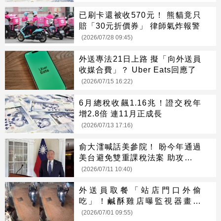
已刷卡還被收570元！ 熊貓竟只
賠「30元折價券」 律師氣炸報警
(2026/07/28 09:45)
外送專法21日上路 擬「向外送員
收媒合費」？ Uber Eats回應了
(2026/07/15 16:22)
6月總稅收飆1.16兆！證交稅年
增2.8倍 連11月正成長
(2026/07/13 17:16)
俞大㵢喊話美參院！ 盼今年通過
美台避免雙重課稅法案 助攻投資
布局
(2026/07/11 10:40)
外送員取餐「站店門口外偷
吃」！鹹酥雞店曝監視器畫面
驚：是慣犯
(2026/07/01 09:55)