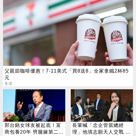
父親節咖啡優惠！7-11美式「買8送8」全家拿鐵2杯85
元
生活
郭台銘女球友被起底！富
長輩喊「念企管當總經
商包養20年 劈腿嫁第二任
理」他填志願天人交戰 過