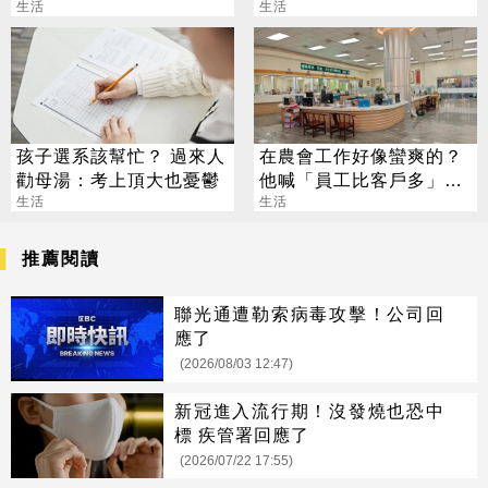
老公
生活
來人曝殘酷真相
生活
孩子選系該幫忙？ 過來人
在農會工作好像蠻爽的？
勸母湯：考上頂大也憂鬱
他喊「員工比客戶多」內
生活
行人曝真相
生活
推薦閱讀
聯光通遭勒索病毒攻擊！公司回
應了
(2026/08/03 12:47)
新冠進入流行期！沒發燒也恐中
標 疾管署回應了
(2026/07/22 17:55)