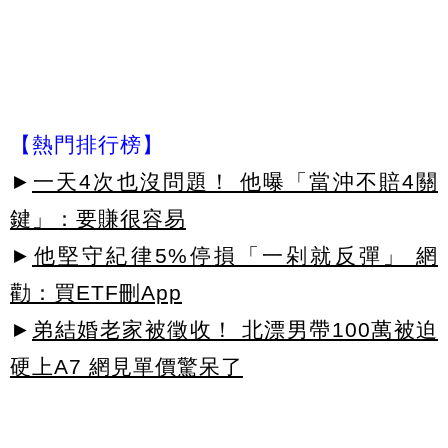
【熱門排行榜】
►
一天4次也沒問題！ 他曝「當沖不賠4關
鍵」：要賺很容易
►
他堅守紀律5%停損「一剁就反彈」 網
勸：買ETF刪App
►
弟結婚老家被徵收！ 北漂男帶100萬被迫
硬上A7 網見單價驚呆了