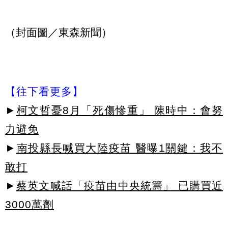
（封面圖／東森新聞）
【往下看更多】
►
柯文哲憂8月「死傷慘重」 陳時中：會努
力避免
►
南投縣長喊買大陸疫苗 醫曝1關鍵：我不
敢打
►
蔡英文喊話「疫苗由中央統籌」 已購買近
3000萬劑