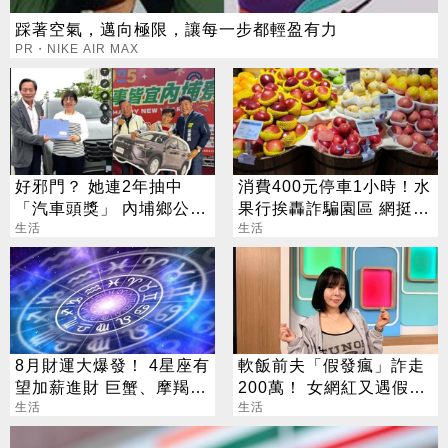
踩著空氣，邁向極限，讓每一步都輕盈有力
PR・NIKE AIR MAX
好邪門？ 她連2年抽中
消費400元停車1小時！水
「汽車頭獎」 內埔鄉公所
果行挨轟詐騙園區 網挺店
說話了
生活
家：很正常
生活
8月財運大爆發！ 4星座有
軟飯前夫「假發瘋」詐走
望加薪進財 巨蟹、摩羯最
200萬！ 女網紅又遇假富
有感
生活
豪 養套殺噴2千萬
生活