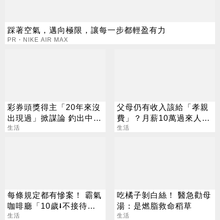
踩著空氣，邁向極限，讓每一步都輕盈有力
PR・NIKE AIR MAX
彩券頭獎得主「20年來沒
父母仍有收入該給「孝親
出現過」掀謀論 釣出中獎
費」？月薪10萬過來人：
人這麼說
生活
時候未到
生活
每條規定都有慘案！ 霸氣
吃橘子剝白絲！ 醫急勸母
咖啡廳「10歲⭣不接待」
湯：是燃脂救命稻草
萬人狂讚
生活
生活