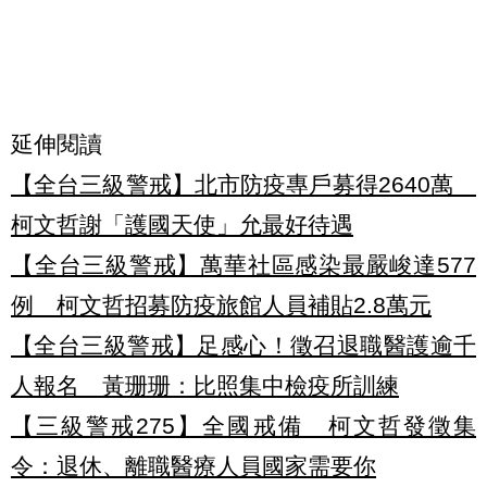
延伸閱讀
【全台三級警戒】北市防疫專戶募得2640萬
柯文哲謝「護國天使」允最好待遇
【全台三級警戒】萬華社區感染最嚴峻達577
例 柯文哲招募防疫旅館人員補貼2.8萬元
【全台三級警戒】足感心！徵召退職醫護逾千
人報名 黃珊珊：比照集中檢疫所訓練
【三級警戒275】全國戒備 柯文哲發徵集
令：退休、離職醫療人員國家需要你