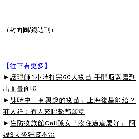
（封面圖/鏡週刊）
【往下看更多】
►
護理師1小時打完60人疫苗 手開瓶蓋磨到
出血畫面曝
►
陳時中「有興趣的疫苗」上海復星能給？
莊人祥：有人來聯繫都願意
►
住防疫旅館Call孫女「沒住過這麼好」 阿
嬤3天後狂咳不治