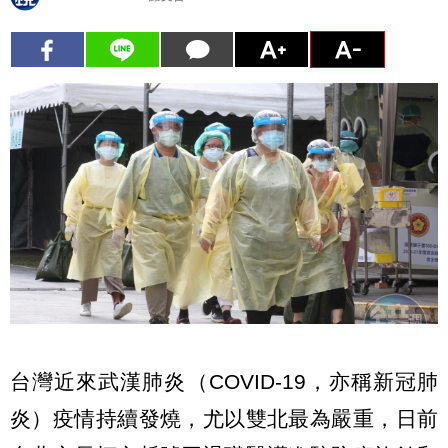
台灣近來武漢肺炎（COVID-19，亦稱新冠肺
炎）疫情持續發燒，尤以雙北最為嚴重，日前