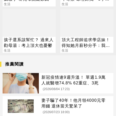
生活
叮囑
生活
孩子選系該幫忙？ 過來人
頂大工程師追求學店妹！
勸母湯：考上頂大也憂鬱
得知她月薪秒分手：我們
生活
不合適
生活
推薦閱讀
新冠疫情連9週升溫！ 單週1.9萬
人就醫增74.8% 62重症、3死
(2026/08/04 17:23)
妻子騙了40年！他月領4000元零
用錢 退休當天驚呆了
(2026/07/23 18:00)