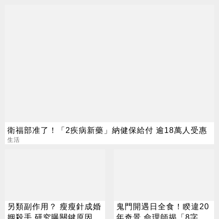
衛福部准了！「2疾病新藥」納健保給付 逾18萬人受惠
生活
另類副作用？ 瘦瘦針成婚
鬼門開遇日全食！睽違20
姻殺手 研究曝關鍵原因
年奇景 命理師揭「8字」