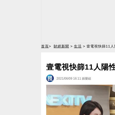
首頁
>
財經新聞
>
生活
> 壹電視快篩11
壹電視快篩11人陽
2021/06/09 16:11
娛樂組