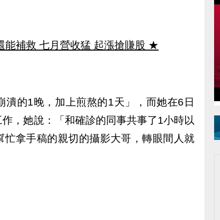
還能補救 七月營收猛 起漲搶賺股
★
崩潰的1晚，加上煎熬的1天」，而她在6日
工作，她說：「和確診的同事共事了1小時以
幫忙拿手稿的親切的攝影大哥，轉眼間人就