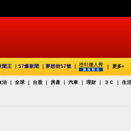
新聞王
57爆新聞
夢想街57號
更多+
政治
全球
台股
房產
汽車
理財
３Ｃ
生