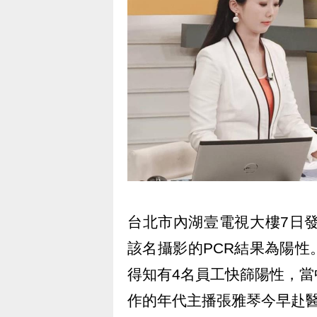
台北市內湖壹電視大樓7日
該名攝影的PCR結果為陽
得知有4名員工快篩陽性，
作的年代主播張雅琴今早赴