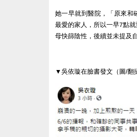
她一早就到醫院，「原來和
最愛的家人，所以一早7點
母快篩陰性，後續並未提及
▼吳依璇在臉書發文（圖/翻