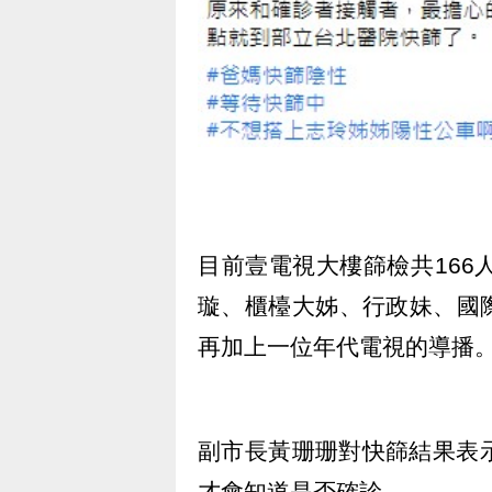
目前壹電視大樓篩檢共166
璇、櫃檯大姊、行政妹、國
再加上一位年代電視的導播
副市長黃珊珊對快篩結果表
才會知道是否確診。