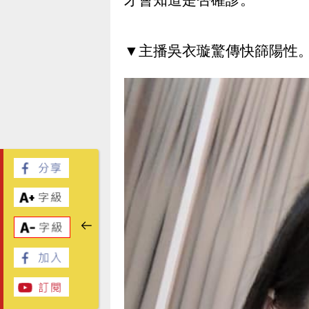
▼主播吳衣璇驚傳快篩陽性。