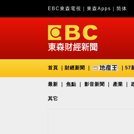
EBC東森電視
｜
東森Apps
｜
简体
首頁
財經新聞
57
最新
焦點
影音新聞
產業
其它