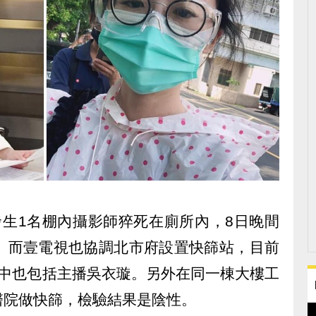
發生1名棚內攝影師猝死在廁所內，8日晚間
性。而壹電視也協調北市府設置快篩站，目前
當中也包括主播吳衣璇。另外在同一棟大樓工
醫院做快篩，檢驗結果是陰性。