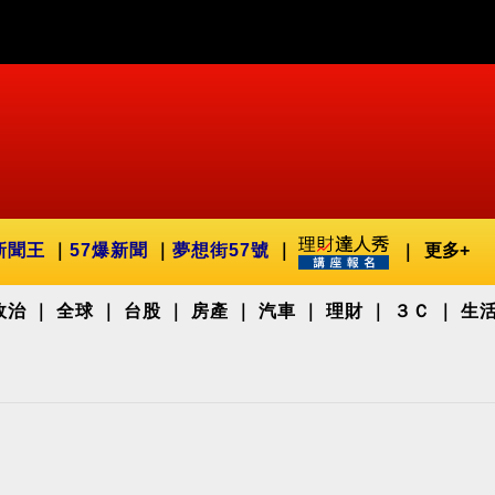
新聞王
57爆新聞
夢想街57號
更多+
政治
全球
台股
房產
汽車
理財
３Ｃ
生