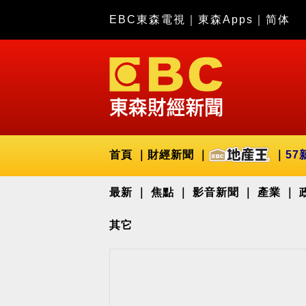
EBC東森電視
｜
東森Apps
｜
简体
首頁
財經新聞
57
最新
焦點
影音新聞
產業
其它