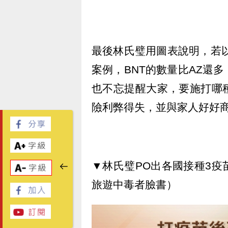
最後林氏璧用圖表說明，若以
案例，BNT的數量比AZ還
也不忘提醒大家，要施打哪
險利弊得失，並與家人好好
▼林氏璧PO出各國接種3
旅遊中毒者臉書）