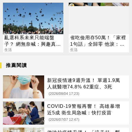
亂選科系未來只能端盤
省吃儉用存50萬！「家裡
子？ 網無奈喊：興趣真的
1句話」全歸零 他淚：窮
不能當飯吃
生活
人小孩活著好難
生活
推薦閱讀
新冠疫情連9週升溫！ 單週1.9萬
人就醫增74.8% 62重症、3死
(2026/08/04 17:23)
COVID-19警報再響！ 高雄暴增
近5成 衛生局急喊：快打疫苗
(2026/07/07 12:47)