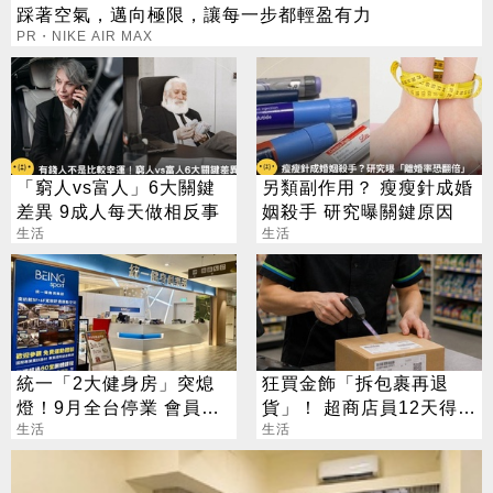
踩著空氣，邁向極限，讓每一步都輕盈有力
PR・NIKE AIR MAX
「窮人vs富人」6大關鍵
另類副作用？ 瘦瘦針成婚
差異 9成人每天做相反事
姻殺手 研究曝關鍵原因
生活
生活
統一「2大健身房」突熄
狂買金飾「拆包裹再退
燈！9月全台停業 會員退
貨」！ 超商店員12天得手
費方案一次看
生活
39萬 下場出爐
生活