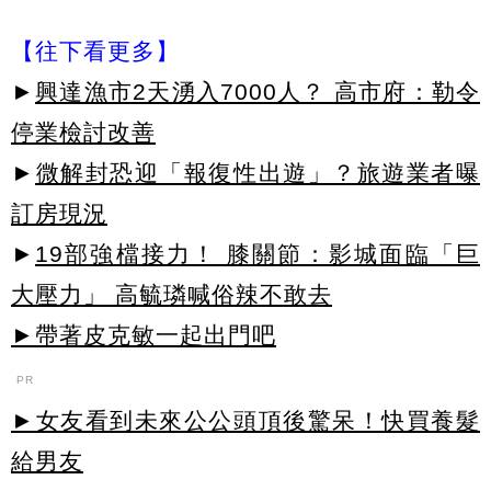
【往下看更多】
►
興達漁市2天湧入7000人？ 高市府：勒令
停業檢討改善
►
微解封恐迎「報復性出遊」？旅遊業者曝
訂房現況
►
19部強檔接力！ 膝關節：影城面臨「巨
大壓力」 高毓璘喊俗辣不敢去
►帶著皮克敏一起出門吧
PR
►女友看到未來公公頭頂後驚呆！快買養髮
給男友