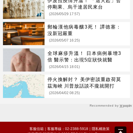
伊波拉疫情升溫！ 「這天起」暫
停剛果、烏干達居民來台
(2026/05/29 17:57)
郵輪漢他病毒釀3死！ 譚德塞：
沒新冠嚴重
(2026/05/07 16:25)
全球麻疹升溫！ 日本病例暴增3
倍 醫示警：出現5症狀快就醫
(2026/04/15 18:01)
停火換解封？ 美伊密談重啟荷莫
茲海峽 川普放話談不攏就開打
(2026/04/02 08:25)
Recommended by
客服信箱
｜客服專線：02-2388-5918｜
隱私權政策