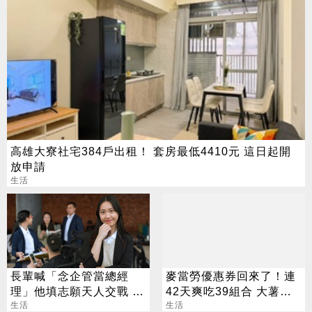
高雄大寮社宅384戶出租！ 套房最低4410元 這日起開
放申請
生活
長輩喊「念企管當總經
麥當勞優惠券回來了！連
理」他填志願天人交戰 過
42天爽吃39組合 大薯、
來人曝殘酷真相
生活
雞塊「加1元多1件」
生活