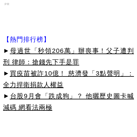
PR
【熱門排行榜】
►
母過世「秒領206萬」辦喪事！父子遭判
刑 律師：搶錢先下手是罪
►
買疫苗被詐10億！ 慈濟發「3點聲明」：
全力捍衛捐款人權益
►
台股9月會「跌成狗」？ 他曬歷史圖卡喊
減碼 網看法兩極