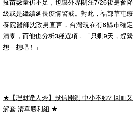
疫苗數量仍不足，也讓外界關注7/26後是會降
級或是繼續延長疫情警戒。對此，福部草屯療
養院醫師沈政男直言，台灣現在有6縣市確定
清零，而他也分析3種選項，「只剩9天，趕緊
想一想吧！」
★【理財達人秀】投信開鍘 中小不妙? 回血又
解套 清單勝利組
★