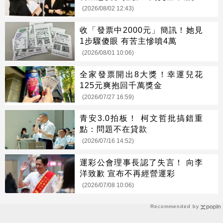
她贏了
(2026/08/02 12:43)
收「發票中2000元」簡訊！她見
1步驟傻眼 有苦主慘噴4萬
(2026/08/01 10:06)
全家發票開出8大獎！幸運兒花
125元爽抱回千萬獎金
(2026/07/27 16:59)
青安3.0拍板！ 柯文哲批搞錯重
點：問題不在貸款
(2026/07/16 14:52)
運彩公會理事長認了失言！ 向李
洋致歉 宣布不再經營運彩
(2026/07/08 10:06)
Recommended by