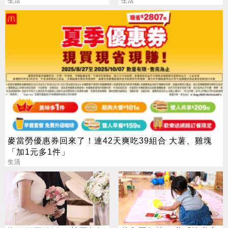
加分、拜錯恐虧本
生活
不用跑臨櫃
生活
麥當勞優惠券回來了！連42天爽吃39組合 大薯、雞塊
「加1元多1件」
生活