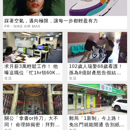
踩著空氣，邁向極限，讓每一步都輕盈有力
PR・NIKE AIR MAX
求月薪3萬輕鬆工作！ 他
102歲人瑞娶68歲看護！
曝這職位「忙1hr領60K」
孫為8億財產怒告假結婚
網瘋問：在哪
生活
結局出爐
生活
關公「拿書or持刀」大不
郵局「1新制」今上路！
同！ 命理師揭密：拜對大
免出門就能開通 告別紙本