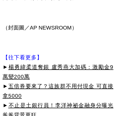
（封面圖／AP NEWSROOM）
【往下看更多】
►
楊勇緯柔道奪銀 盧秀燕大加碼：激勵金9
萬變200萬
►
五倍券要來了？這族群不用付現金 可直接
拿5000
►
不止是土銀行員！李洋神祕金融身分曝光
爸爸背景更狂