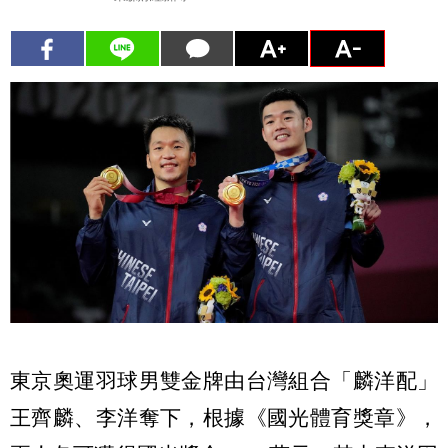
東京奧運羽球男雙金牌由台灣組合「麟洋配」
王齊麟、李洋奪下，根據《國光體育獎章》，