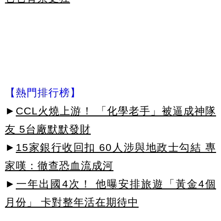
【熱門排行榜】
►
CCL火燒上游！ 「化學老手」被逼成神隊
友 5台廠默默發財
►
15家銀行收回扣 60人涉與地政士勾結 專
家嘆：徹查恐血流成河
►
一年出國4次！ 他曝安排旅遊「黃金4個
月份」 卡對整年活在期待中