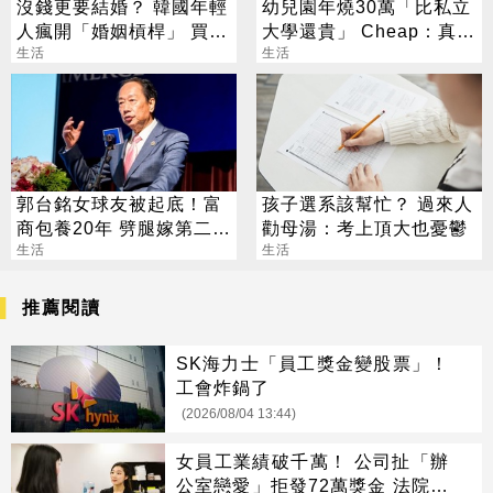
沒錢更要結婚？ 韓國年輕
幼兒園年燒30萬「比私立
人瘋開「婚姻槓桿」 買房
大學還貴」 Cheap：真心
拚翻轉階級
生活
敬佩願意生
生活
郭台銘女球友被起底！富
孩子選系該幫忙？ 過來人
商包養20年 劈腿嫁第二任
勸母湯：考上頂大也憂鬱
老公
生活
生活
推薦閱讀
SK海力士「員工獎金變股票」！
工會炸鍋了
(2026/08/04 13:44)
女員工業績破千萬！ 公司扯「辦
公室戀愛」拒發72萬獎金 法院判