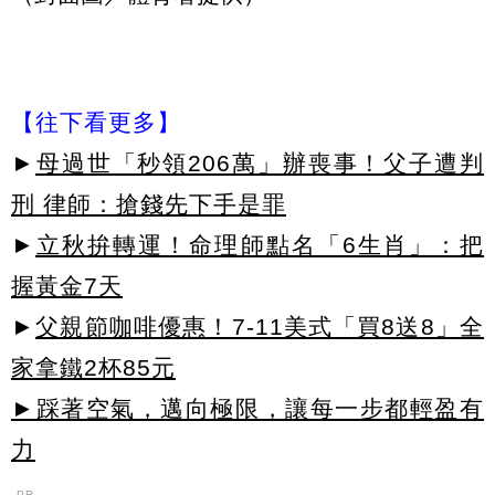
【往下看更多】
►
母過世「秒領206萬」辦喪事！父子遭判
刑 律師：搶錢先下手是罪
►
立秋拚轉運！命理師點名「6生肖」：把
握黃金7天
►
父親節咖啡優惠！7-11美式「買8送8」全
家拿鐵2杯85元
►踩著空氣，邁向極限，讓每一步都輕盈有
力
PR