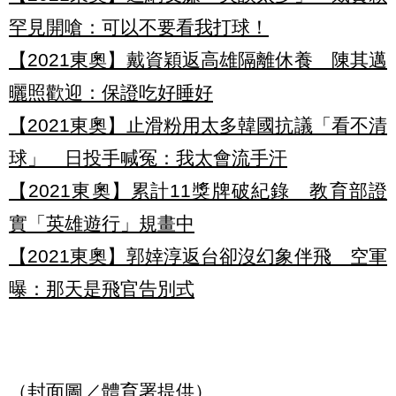
罕見開嗆：可以不要看我打球！
【2021東奧】戴資穎返高雄隔離休養 陳其邁
曬照歡迎：保證吃好睡好
【2021東奧】止滑粉用太多韓國抗議「看不清
球」 日投手喊冤：我太會流手汗
【2021東奧】累計11獎牌破紀錄 教育部證
實「英雄遊行」規畫中
【2021東奧】郭婞淳返台卻沒幻象伴飛 空軍
曝：那天是飛官告別式
（封面圖／體育署提供）