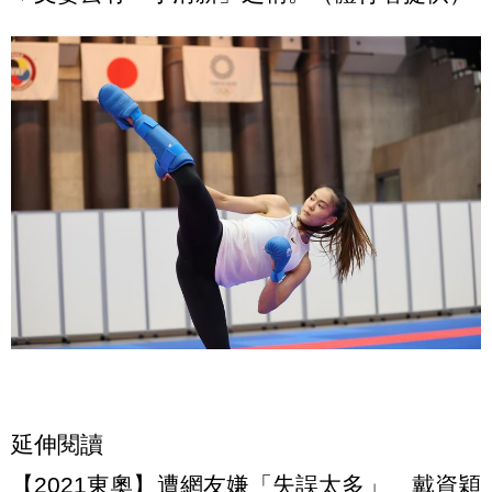
延伸閱讀
【2021東奧】遭網友嫌「失誤太多」 戴資穎