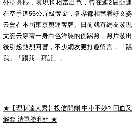
外型亮眼，表現也相當出色，曾在連2屆亞運
在空手道55公斤級奪金，各界都相當看好文姿
云會在本屆東京奧運奪牌。日前就有網友發現
文姿云穿著一身白色洋裝的側踢照，照片發出
後引起熱烈回響，不少網友更打趣留言，「踢
我」「踢我，拜託」。
★【理財達人秀】投信開鍘 中小不妙? 回血又
解套 清單勝利組
★