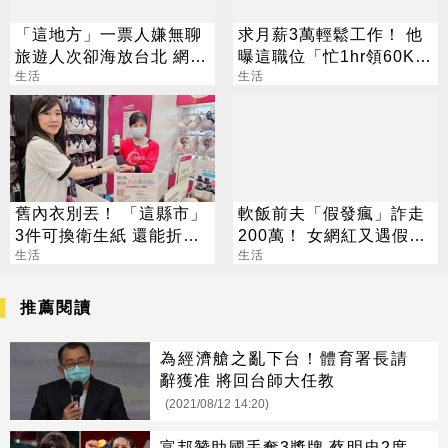
「這地方」一票人嫌無聊
求月薪3萬輕鬆工作！ 他
旅遊人次卻海放台北 網曝
曝這職位「忙1hr領60K」
關鍵優勢
生活
網瘋問：在哪
生活
舊內衣別丟！ 「這縣市」
軟飯前夫「假發瘋」詐走
3件可換衛生紙 還能折現
200萬！ 女網紅又遇假富
金
生活
豪 養套殺噴2千萬
生活
推薦閱讀
為經濟艙之亂下台！體育署長請
辭獲准 將回台師大任教
(2021/08/12 14:20)
富邦贊助國手奪3獎牌 蔡明忠2度