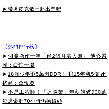
►帶著皮克敏一起出門吧
PR
【熱門排行榜】
►
個股操作一年「僅2個月贏大盤」 他心累
嘆：白忙一場
►
18歲少年砸5萬囤DDR！ 拚15年飆5倍 網
搖頭：會報廢
►
不是工程師！「這職業」年薪飆破900萬
每週爆肝70小時仍搶破頭