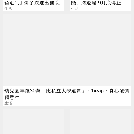
色近1月 爆多次進出醫院
能」將退場 9月底停止服
生活
務
生活
幼兒園年燒30萬「比私立大學還貴」 Cheap：真心敬佩
願意生
生活