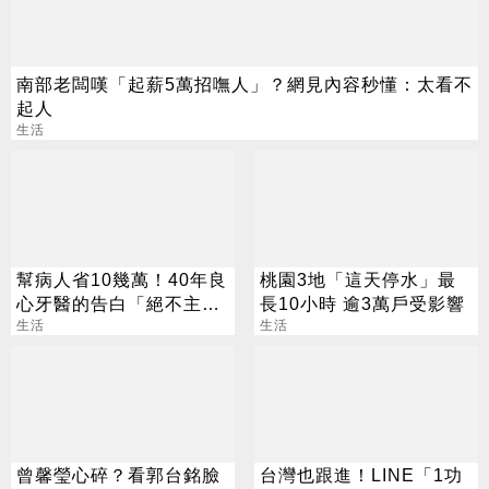
南部老闆嘆「起薪5萬招嘸人」？網見內容秒懂：太看不
起人
生活
幫病人省10幾萬！40年良
桃園3地「這天停水」最
心牙醫的告白「絕不主動
長10小時 逾3萬戶受影響
叫病人植牙」
生活
生活
曾馨瑩心碎？看郭台銘臉
台灣也跟進！LINE「1功