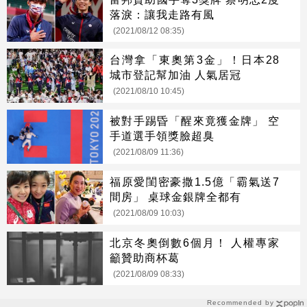
落淚：讓我走路有風
(2021/08/12 08:35)
台灣拿「東奧第3金」！日本28
城市登記幫加油 人氣居冠
(2021/08/10 10:45)
被對手踢昏「醒來竟獲金牌」 空
手道選手領獎臉超臭
(2021/08/09 11:36)
福原愛閨密豪撒1.5億「霸氣送7
間房」 桌球金銀牌全都有
(2021/08/09 10:03)
北京冬奧倒數6個月！ 人權專家
籲贊助商杯葛
(2021/08/09 08:33)
Recommended by