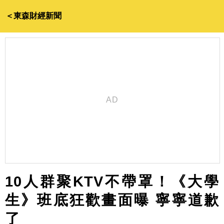
＜東森財經新聞
10人群聚KTV不帶罩！《大學
生》班底狂歡畫面曝 寧寧道歉
了