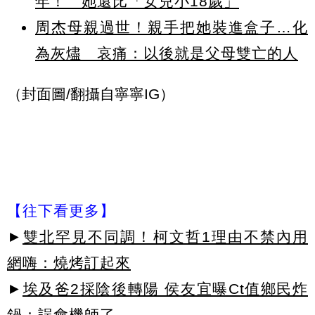
年！ 她還比「女兒小18歲」
周杰母親過世！親手把她裝進盒子…化
為灰燼 哀痛：以後就是父母雙亡的人
（封面圖/翻攝自寧寧IG）
【往下看更多】
►
雙北罕見不同調！柯文哲1理由不禁內用
網嗨：燒烤訂起來
►
埃及爸2採陰後轉陽 侯友宜曝Ct值鄉民炸
鍋：誤會機師了