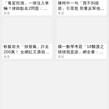
「毒駕拒測」一律沒入車
陳時中一句「買不到疫
輛？律師點名2問題：看
苗」引眾怒 郭董反幫他背
起來不是很公平
生活
書
生活
軟飯前夫「假發瘋」詐走
國一數學考題「16醫護之
200萬！ 女網紅又遇假富
猜猜我是誰」網全暈：根
豪 養套殺噴2千萬
生活
本看不懂
生活