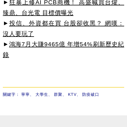
►
狂暴上修AI PCB商機！ 高盛喊買台燿、
臻鼎、台光電 目標價曝光
►
投信、外資都在買 台股卻收黑？ 網嘆：
沒人要玩了
►
鴻海7月大賺9465億 年增54%刷新歷史紀
錄
關鍵字：
寧寧
、
大學生
、
群聚
、
KTV
、
防疫破口