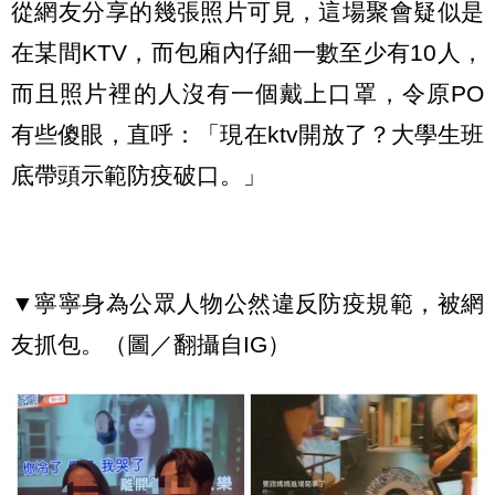
從網友分享的幾張照片可見，這場聚會疑似是
在某間KTV，而包廂內仔細一數至少有10人，
而且照片裡的人沒有一個戴上口罩，令原PO
有些傻眼，直呼：「現在ktv開放了？大學生班
底帶頭示範防疫破口。」
▼寧寧身為公眾人物公然違反防疫規範，被網
友抓包。（圖／翻攝自IG）