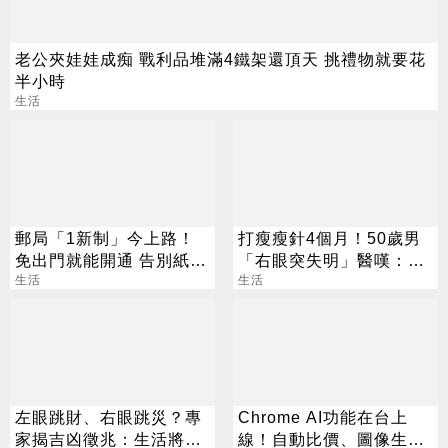
老公夾娃娃成痴 戰利品堆滿4鐵架還頂天 挑禮物就要花
半小時
生活
郵局「1新制」今上路！
打瘦瘦針4個月！50歲男
免出門就能開通 告別紙本
「右眼突失明」醫嘆：無
不用跑臨櫃
生活
法恢復
生活
左眼跳財、右眼跳災？專
Chrome AI功能在台上
家揭吉凶徵兆：生活將有
線！自動比價、圖像生成