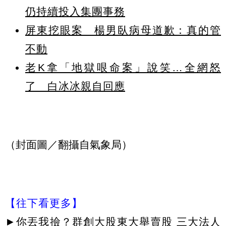
仍持續投入集團事務
屏東挖眼案 楊男臥病母道歉：真的管
不動
老K拿「地獄哏命案」說笑…全網怒
了 白冰冰親自回應
（封面圖／翻攝自氣象局）
【往下看更多】
►
你丟我撿？群創大股東大舉賣股 三大法人