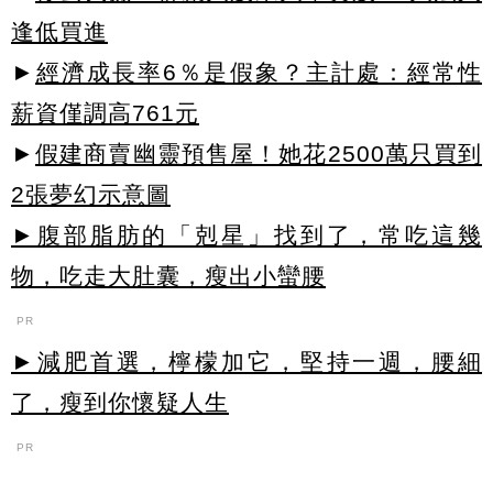
逢低買進
►
經濟成長率6％是假象？主計處：經常性
薪資僅調高761元
►
假建商賣幽靈預售屋！她花2500萬只買到
2張夢幻示意圖
►腹部脂肪的「剋星」找到了，常吃這幾
物，吃走大肚囊，瘦出小蠻腰
PR
►減肥首選，檸檬加它，堅持一週，腰細
了，瘦到你懷疑人生
PR