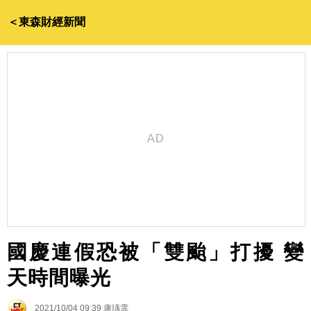
＜東森財經新聞
國慶連假恐被「雙颱」打擾 變
天時間曝光
2021/10/04 09:39
康瑀霏