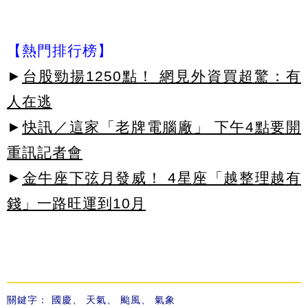
【熱門排行榜】
►
台股勁揚1250點！ 網見外資買超驚：有
人在逃
►
快訊／這家「老牌電腦廠」 下午4點要開
重訊記者會
►
金牛座下弦月發威！ 4星座「越整理越有
錢」一路旺運到10月
關鍵字：
國慶
、
天氣
、
颱風
、
氣象