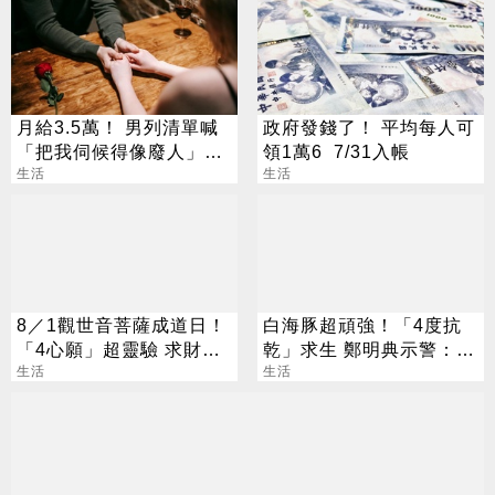
月給3.5萬！ 男列清單喊
政府發錢了！ 平均每人可
「把我伺候得像廢人」網
領1萬6 7/31入帳
轟：頭撞到才嫁
生活
生活
8／1觀世音菩薩成道日！
白海豚超頑強！「4度抗
「4心願」超靈驗 求財供
乾」求生 鄭明典示警：不
品、禁忌一次看
生活
可輕忽
生活