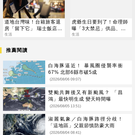
道地台灣味！台籍旅客退
虎爺生日要到了！命理師
房「留下它」 瑞士飯店員
曝「3大禁忌」供品、拜
工吃上癮
生活
法一次看
生活
推薦閱讀
白海豚逼近！ 暴風圈侵襲率衝
67% 北部6縣市破5成
(2026/08/06 09:07)
雙颱共舞後又有新颱風？ 「昌
鴻」最快明生成 變天時間曝
(2026/08/05 13:51)
淑麗氣象／白海豚路徑分歧！
「這地區」父親節慎防豪大雨
(2026/08/04 08:41)