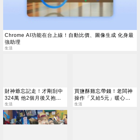
Chrome AI功能在台上線！自動比價、圖像生成 化身最
強助理
生活
財神爺忘記走！才剛刮中
買鹽酥雞忘帶錢！老闆神
324萬 他2個月後又抱回
操作「又給5元」暖心舉
3243萬
生活
動看哭網友
生活