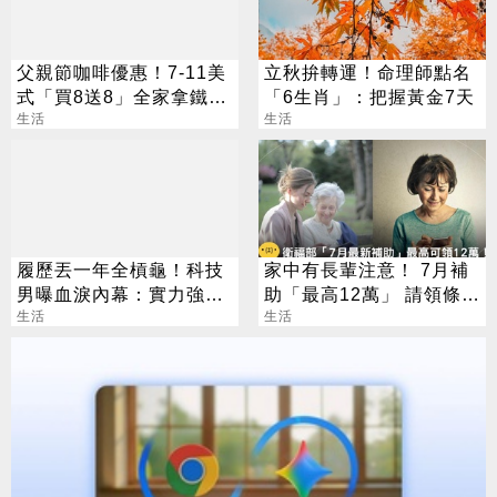
父親節咖啡優惠！7-11美
立秋拚轉運！命理師點名
式「買8送8」全家拿鐵2
「6生肖」：把握黃金7天
杯85元
生活
生活
履歷丟一年全槓龜！科技
家中有長輩注意！ 7月補
男曝血淚內幕：實力強也
助「最高12萬」 請領條
沒用
生活
件、方法一次看
生活