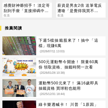
感覺財神爺招手！ 淡定哥
薪資是男友2倍 送筆電反
刮到手痠「直接掃碼中
遭嗆「是覺得我買不
2000萬」
生活
起」？ 網齊勸快逃
生活
推薦閱讀
下週5檔抽籤股來了！抽中「這
檔」現賺6萬
(2026/07/11 13:03)
500元運動幣今開搶！ 限量60萬
份 領取資格、抽籤時間一次看
(2026/01/26 10:38)
運動幣500元來了！ 滿16歲即具
抽籤資格 買球鞋也能用
(2025/12/31 18:44)
綠卡樂透喊卡！ 川普「1原因」