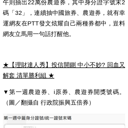
午則抽出22萬份農遊券，其中身分證字號末2
碼「32」，連續抽中國旅券、農遊券，就有幸
運網友在PTT發文炫耀自己兩種券都中，豈料
網友立馬用一句話打醒他。
★【理財達人秀】投信開鍘 中小不妙? 回血又
解套 清單勝利組
★
▼第一週農遊券、i原券、農遊券開獎號碼。
（圖／翻攝自 行政院振興五倍券）