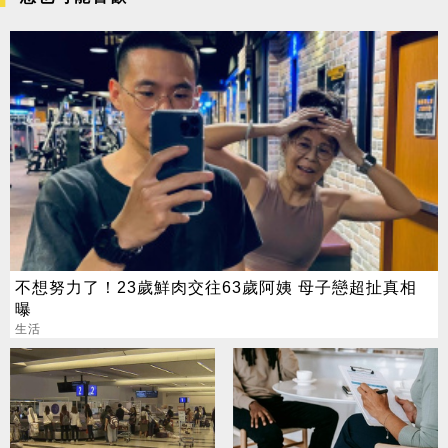
不想努力了！23歲鮮肉交往63歲阿姨 母子戀超扯真相
曝
生活