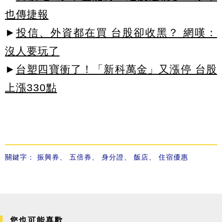
也傳捷報
►
投信、外資都在買 台股卻收黑？ 網嘆：
沒人要玩了
►
台塑四寶衝了！「新科萬金」又漲停 台股
上漲330點
關鍵字：
振興券
、
五倍券
、
身分證
、
飯店
、
住宿優惠
您也可能喜歡