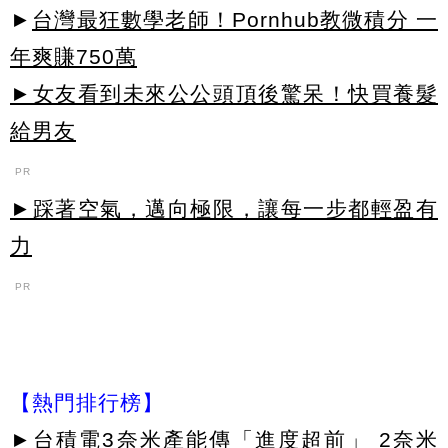
►
台灣最狂數學老師！Pornhub教微積分 一
年爽賺750萬
►女友看到未來公公頭頂後驚呆！快買養髮
給男友
PR
►踩著空氣，邁向極限，讓每一步都輕盈有
力
PR
【熱門排行榜】
►
台積電3奈米產能傳「進度超前」 2奈米