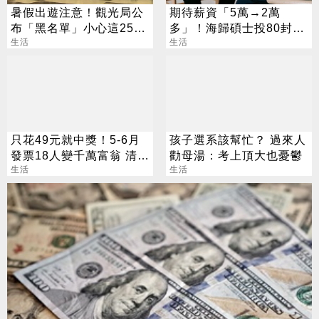
暑假出遊注意！觀光局公
期待薪資「5萬→2萬
布「黑名單」小心這25家
多」！海歸碩士投80封履
旅行社
生活
歷沒上岸：連香蕉都不給
生活
只花49元就中獎！5-6月
孩子選系該幫忙？ 過來人
發票18人變千萬富翁 清冊
勸母湯：考上頂大也憂鬱
下午公布
生活
生活