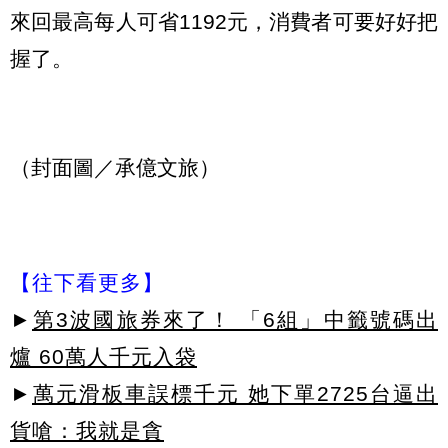
來回最高每人可省1192元，消費者可要好好把
握了。
（封面圖／承億文旅）
【往下看更多】
►
第3波國旅券來了！ 「6組」中籤號碼出
爐 60萬人千元入袋
►
萬元滑板車誤標千元 她下單2725台逼出
貨嗆：我就是貪