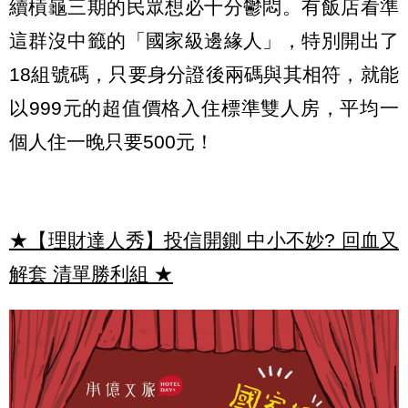
續槓龜三期的民眾想必十分鬱悶。有飯店看準
這群沒中籤的「國家級邊緣人」，特別開出了
18組號碼，只要身分證後兩碼與其相符，就能
以999元的超值價格入住標準雙人房，平均一
個人住一晚只要500元！
★【理財達人秀】投信開鍘 中小不妙? 回血又
解套 清單勝利組
★