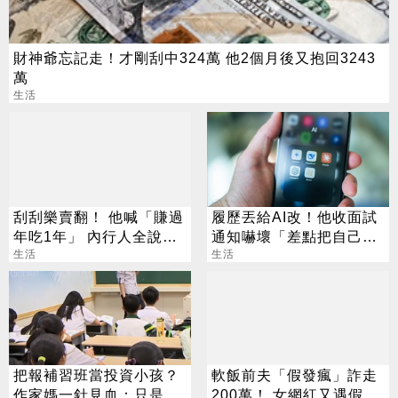
財神爺忘記走！才剛刮中324萬 他2個月後又抱回3243
萬
生活
刮刮樂賣翻！ 他喊「賺過
履歷丟給AI改！他收面試
年吃1年」 內行人全說
通知嚇壞「差點把自己送
了：生存不易
生活
走」
生活
把報補習班當投資小孩？
軟飯前夫「假發瘋」詐走
作家媽一針見血：只是圖
200萬！ 女網紅又遇假富