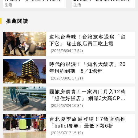
心安
生活
豪 養套殺噴2千萬
生活
推薦閱讀
道地台灣味！台籍旅客退房「留
下它」 瑞士飯店員工吃上癮
(2026/08/04 17:54)
時代的眼淚！「知名大飯店」20
年租約到期 8／1熄燈
(2026/08/01 17:21)
國旅房價貴！一家四口月入12萬
「想住好飯店」 網曝3大高CP值
解方
(2026/07/24 16:34)
台北夏季旅展登場！7飯店強推
「buffet餐券」最低下殺6折
(2026/07/17 15:19)