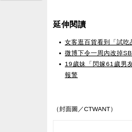
延伸閱讀
女客逛百貨看到「試吃
微博下令一周內改掉S
19歲妹「閃嫁61歲
報警
（封面圖／CTWANT）