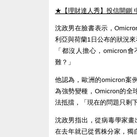
★【理財達人秀】投信開鍘 
沈政男在臉書表示，Omic
利亞與荷蘭1日公布的狀況
「都沒人擔心，omicro
難？」
他認為，歐洲的omicro
為強勢變種，Omicron
法抵擋，「現在的問題只剩
沈政男指出，從病毒學家畫出
在去年就已從舊株分家，獨