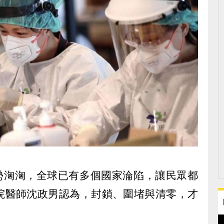
n來勢洶洶，全球已有多個國家淪陷，讓民眾都
院醫師沈政男認為，封鎖、圍堵與清零，才