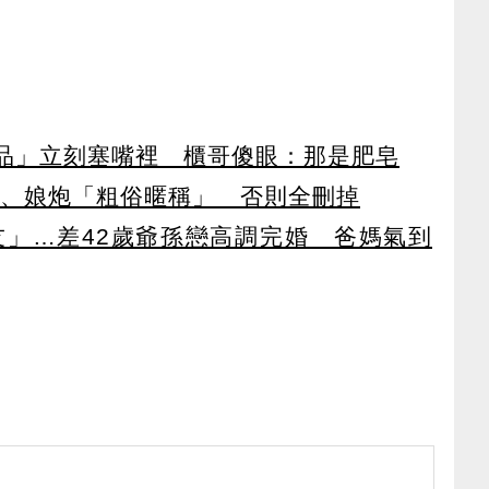
品」立刻塞嘴裡 櫃哥傻眼：那是肥皂
B、娘炮「粗俗暱稱」 否則全刪掉
男友」…差42歲爺孫戀高調完婚 爸媽氣到