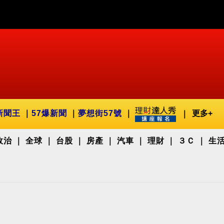
新聞王
57爆新聞
夢想街57號
更多+
政治
全球
台股
房產
汽車
理財
３Ｃ
生