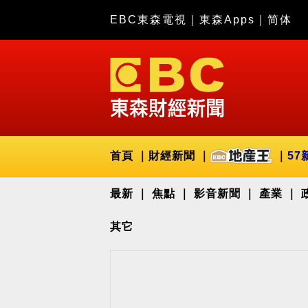
EBC東森電視
｜
東森Apps
｜
简体
首頁
財經新聞
57
最新
焦點
影音新聞
產業
其它