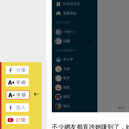
不少網友都直誇她賺到了，