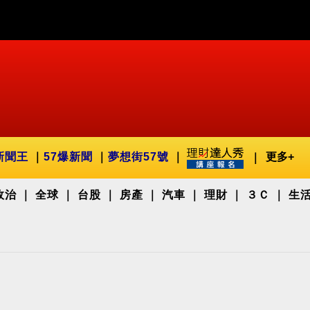
新聞王
57爆新聞
夢想街57號
更多+
政治
全球
台股
房產
汽車
理財
３Ｃ
生