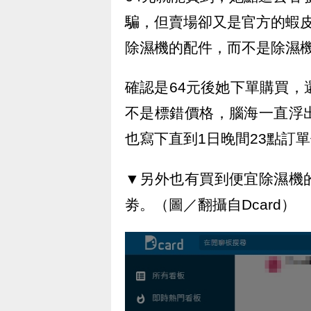
騙，但賣場卻又是官方的蝦
除濕機的配件，而不是除濕
確認是64元後她下單購買，
不是標錯價格，腦海一直浮
也寫下直到1日晚間23點訂
▼另外也有買到便宜除濕機
劵。（圖／翻攝自Dcard）