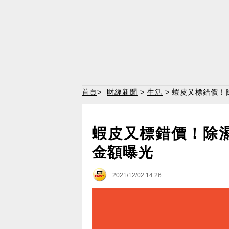
首頁
>
財經新聞
>
生活
> 蝦皮又標錯價！
蝦皮又標錯價！除濕
金額曝光
2021/12/02 14:26