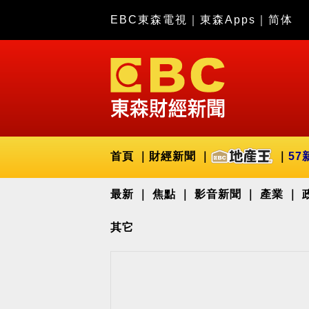
EBC東森電視
｜
東森Apps
｜
简体
首頁
財經新聞
57
最新
焦點
影音新聞
產業
其它