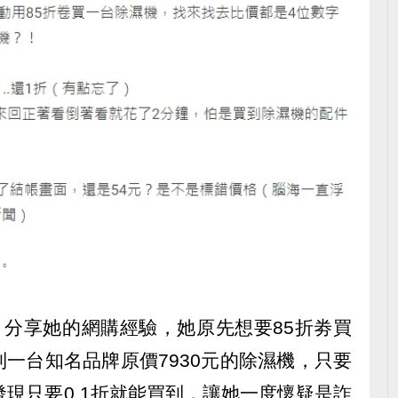
文，分享她的網購經驗，她原先想要85折劵買
一台知名品牌原價7930元的除濕機，只要
發現只要0.1折就能買到，讓她一度懷疑是詐