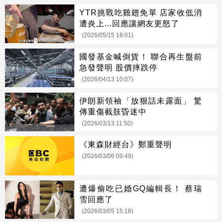
YTR挑戰吃雞翅免單 店家收低消
遭炎上...回應讓網友更怒了
(2026/05/15 18:01)
國發基金喊倒貨！ 聯合再生盤前
急發聲明 股價摔跌停
(2026/04/13 10:07)
伊朗新領袖「放狠話未露面」 驚
傳重傷截肢昏迷中
(2026/03/13 11:50)
《東森財經台》鄭重聲明
(2026/03/06 09:49)
遭爆偷吃已婚GQ編輯長！ 蔡瑞
雪回應了
(2026/03/05 15:18)