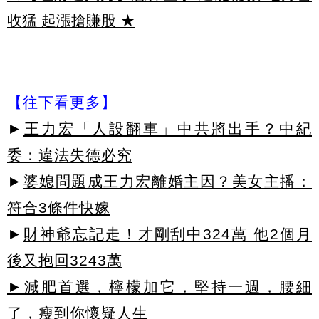
收猛 起漲搶賺股
★
【往下看更多】
►
王力宏「人設翻車」中共將出手？中紀
委：違法失德必究
►
婆媳問題成王力宏離婚主因？美女主播：
符合3條件快嫁
►
財神爺忘記走！才剛刮中324萬 他2個月
後又抱回3243萬
►減肥首選，檸檬加它，堅持一週，腰細
了，瘦到你懷疑人生