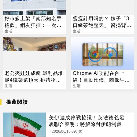
好市多上架「南部知名手
瘦瘦針用喝的？ 妹子「3
搖飲」網友狂推：一次扛
口綠茶飽整天」 醫揭背後
3箱才尊重
生活
真相
生活
老公夾娃娃成痴 戰利品堆
Chrome AI功能在台上
滿4鐵架還頂天 挑禮物就
線！自動比價、圖像生成
要花半小時
生活
化身最強助理
生活
推薦閱讀
美伊達成停戰協議！英法德義發
表聯合聲明：將解除對伊朗制裁
(2026/06/15 09:40)