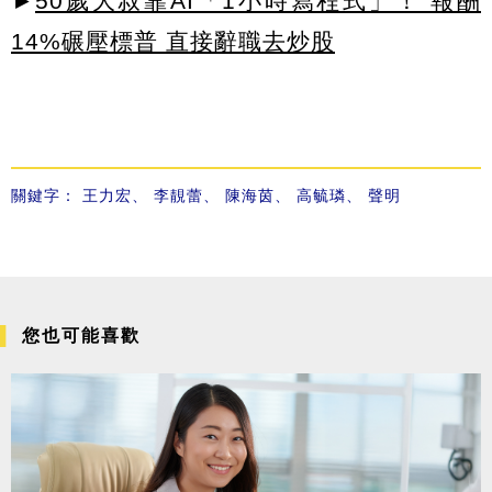
►
50歲大叔靠AI「1小時寫程式」！ 報酬
14%碾壓標普 直接辭職去炒股
關鍵字：
王力宏
、
李靚蕾
、
陳海茵
、
高毓璘
、
聲明
您也可能喜歡