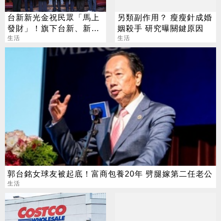
台新新光金祝民眾「馬上
另類副作用？ 瘦瘦針成婚
發財」！旗下台新、新光
姻殺手 研究曝關鍵原因
銀行發送發財金
生活
生活
郭台銘女球友被起底！富商包養20年 劈腿嫁第二任老公
生活