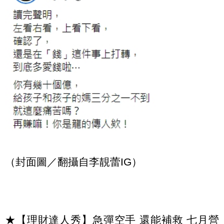
（封面圖／翻攝自李靚蕾IG）
★【理財達人秀】急彈空手 還能補救 七月營