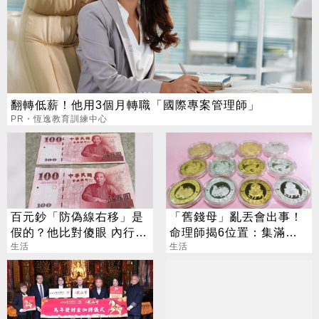
翻轉低薪！他用3個月轉職「國際專案管理師」
PR・恆逸教育訓練中心
百元鈔「防偽線右移」是
「舊錢母」亂丟會出事！
假的？他比對傻眼 內行卻
命理師揭6位置：集滿生
喊：賺到了
生活
肖力量大
生活