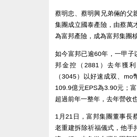
蔡明忠、蔡明興兄弟倆的父親
集團成立國泰產險，由蔡萬才
為富邦產險，成為富邦集團核
如今富邦已逾60年，一甲
邦金控（2881）去年獲利逾
（3045）以好速成双、mo
109.9億元EPS為3.90
超過前年一整年，去年營收也破
1月21日，富邦集團董事
老重建拆除祈福儀式，他手