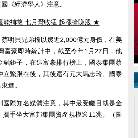
英國《經濟學人》注意。
還能補救 七月營收猛 起漲搶賺股
★
蔡明興兄弟檔以幾近2,000億元身價，在美
台灣富豪即時統計中，截至今年1月27日，他
金融鉅子，在這富豪排行榜上，國泰集團蔡
仲立緊跟在後，其後還有元大馬志玲、國泰
吳東進。
到國際知名媒體注意，其中最受矚目就是金
，攜手坐大富邦集團資產規模逾11兆。（圖