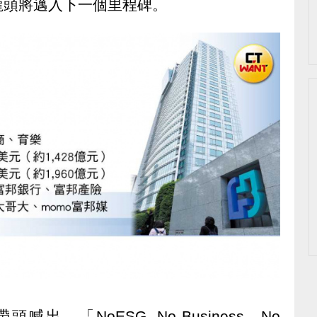
龍頭將邁入下一個里程碑。
「NoESG, No Business , No