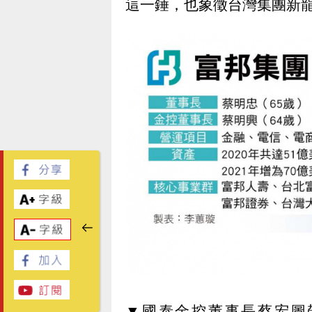
這一錘，也象徵台灣集團新
▼國泰金控董事長蔡宏圖帶頭喊出，