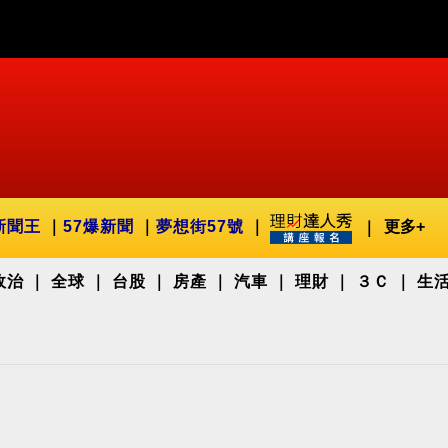
新聞王
57爆新聞
夢想街57號
更多+
政治
全球
台股
房產
汽車
理財
３Ｃ
生