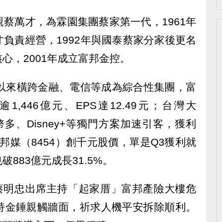
蔡萬才，為霖園集團蔡家第一代，1961年
負責經營，1992年與國泰蔡家分家後更名
心，2001年成立富邦金控。
子以來橫跨金融、電信等成為綜合性集團，富
1,446億元、EPS達12.49元；台灣大
幣多、Disney+等獨門方案加速引客，獲利
元；富邦媒（8454）創千元股價，單是Q3獲利就
883億元成長31.5%。
長蔡明忠出席主持「起家厝」富邦產險大樓危
持金錘親觸牆面，祈求人機平安拆除順利。