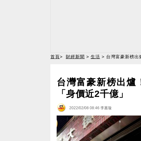
首頁
>
財經新聞
>
生活
> 台灣富豪新榜
台灣富豪新榜出爐
「身價近2千億」
2022/02/08 08:46
李蕙璇