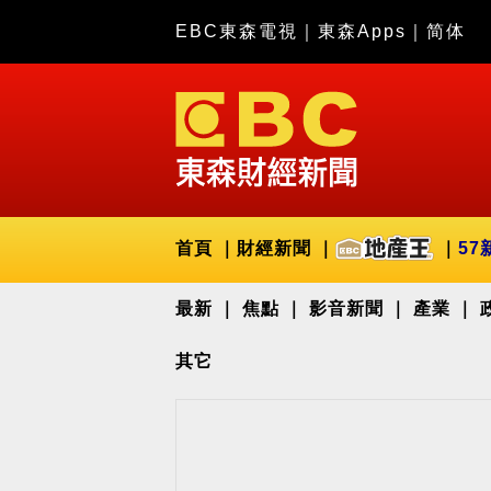
EBC東森電視
｜
東森Apps
｜
简体
首頁
財經新聞
57
最新
焦點
影音新聞
產業
其它