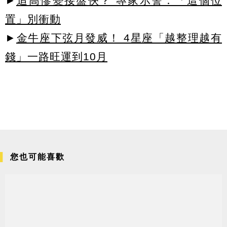
►
追高慘變接盤俠？ 專家示警：「這個位
置」別衝動
►
金牛座下弦月發威！ 4星座「越整理越有
錢」一路旺運到10月
您也可能喜歡