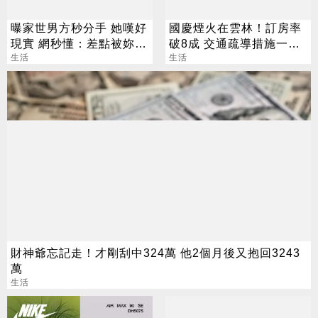
曝家世男方秒分手 她嘆好
國慶煙火在雲林！訂房率
現實 網秒懂：差點被妳撈
破8成 交通疏導措施一次
到
生活
看
生活
財神爺忘記走！才剛刮中324萬 他2個月後又抱回3243
萬
生活