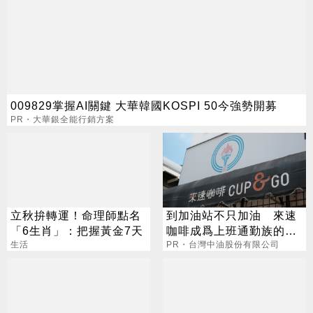
009829掌握AI關鍵 大華韓國KOSPI 50今強勢開募
PR・大華銀全能行銷方案
立秋拚轉運！命理師點名
到加油站不只加油 來速
「6生肖」：把握黃金7天
咖啡成爲上班通勤族的新
生活
選擇
PR・台灣中油股份有限公司