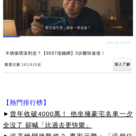
ads by popIn
卡債循環滾利息？【9597借錢網】3步驟快速借！
深入了解
觀看次數 163,615次
【熱門排行榜】
►
曾年收破4000萬！ 他坐擁豪宅名車一夕
全沒了 卻喊「比過去更快樂」