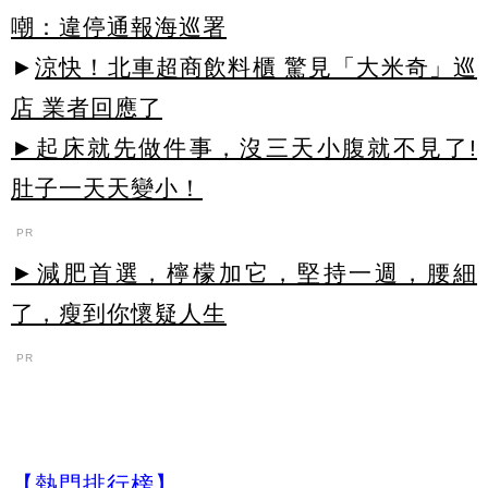
嘲：違停通報海巡署
►
涼快！北車超商飲料櫃 驚見「大米奇」巡
店 業者回應了
►起床就先做件事，沒三天小腹就不見了!
肚子一天天變小！
PR
►減肥首選，檸檬加它，堅持一週，腰細
了，瘦到你懷疑人生
PR
【熱門排行榜】