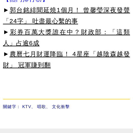
►
郭台銘緋聞延燒1個月！ 曾馨瑩深夜發聲
「24字」 吐盡最心繫的事
►
彩券百萬大獎誰在中？財政部：「這類
人」占逾6成
►
農曆七月財運降臨！ 4星座「越陰森越發
財」 冠軍賺到翻
關鍵字：
KTV
、
唱歌
、
文化衝擊