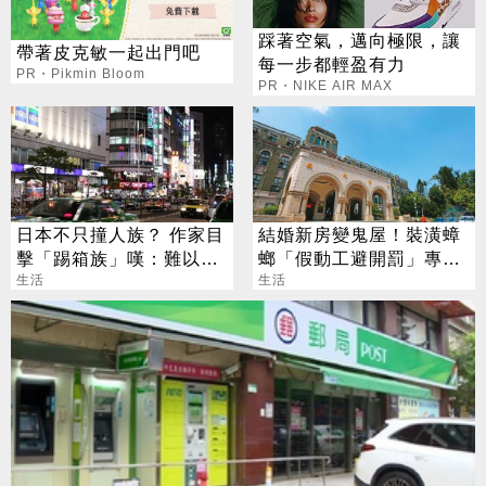
踩著空氣，邁向極限，讓
帶著皮克敏一起出門吧
每一步都輕盈有力
PR・Pikmin Bloom
PR・NIKE AIR MAX
日本不只撞人族？ 作家目
結婚新房變鬼屋！裝潢蟑
擊「踢箱族」嘆：難以理
螂「假動工避開罰」專家
解
生活
提2關鍵自保
生活