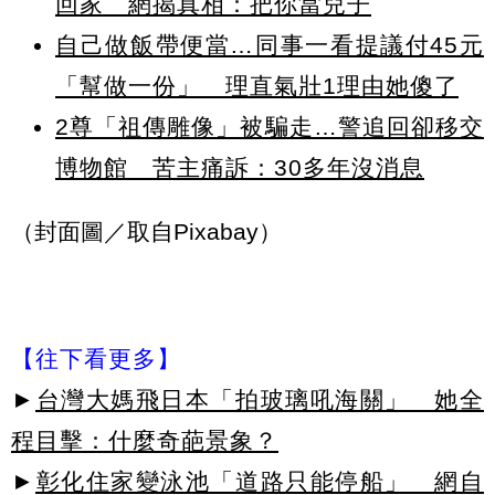
回家 網揭真相：把你當兒子
自己做飯帶便當…同事一看提議付45元
「幫做一份」 理直氣壯1理由她傻了
2尊「祖傳雕像」被騙走…警追回卻移交
博物館 苦主痛訴：30多年沒消息
（封面圖／取自Pixabay）
【往下看更多】
►
台灣大媽飛日本「拍玻璃吼海關」 她全
程目擊：什麼奇葩景象？
►
彰化住家變泳池「道路只能停船」 網自