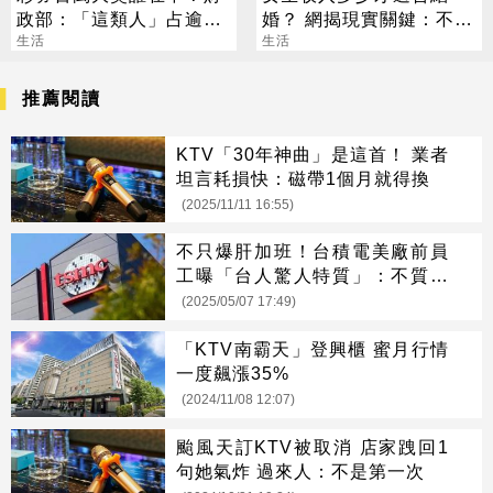
政部：「這類人」占逾6
婚？ 網揭現實關鍵：不是
成
生活
重點
生活
推薦閱讀
KTV「30年神曲」是這首！ 業者
坦言耗損快：磁帶1個月就得換
(2025/11/11 16:55)
不只爆肝加班！台積電美廠前員
工曝「台人驚人特質」：不質疑
公司目標
(2025/05/07 17:49)
「KTV南霸天」登興櫃 蜜月行情
一度飆漲35%
(2024/11/08 12:07)
颱風天訂KTV被取消 店家跩回1
句她氣炸 過來人：不是第一次