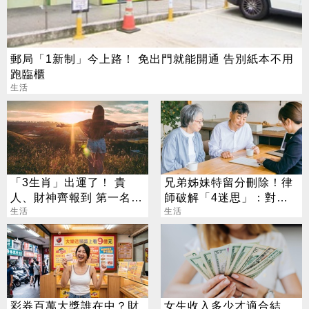
郵局「1新制」今上路！ 免出門就能開通 告別紙本不用
跑臨櫃
生活
「3生肖」出運了！ 貴
兄弟姊妹特留分刪除！律
人、財神齊報到 第一名旺
師破解「4迷思」：對頂
到年底
生活
客族影響最大
生活
彩券百萬大獎誰在中？財
女生收入多少才適合結