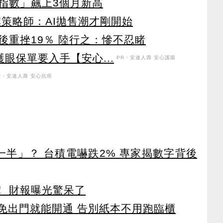
指數」飆上3個月新高
旗策略師：AI拋售潮才剛開始
後重挫19％ 陸行之：慘不忍睹
眼保單要入手【安心...
PR・安達人壽 安心護眼
R・安達人壽 安心抗癌
一半」？ 台積電嚇跌2% 專家揭數字背後
！ 財報曝光驚呆了
 免出門就能開通 告別紙本不用跑臨櫃