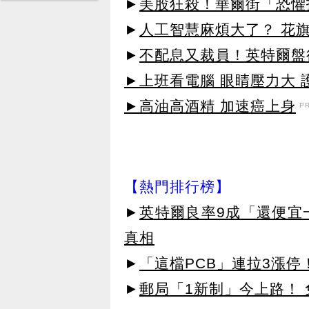
►
美股狂殺！華爾街「恐懼
►
人工智慧麻煩大了？ 花
►
不配息又裁員！英特爾盤
►上班看電腦 眼睛壓力大 護
►高油高酒精 加速癌上身
P
【熱門排行榜】
►
英特爾良率9成「還便宜
真相
►
「這檔PCB」連拉3漲停
►
郵局「1新制」今上路！