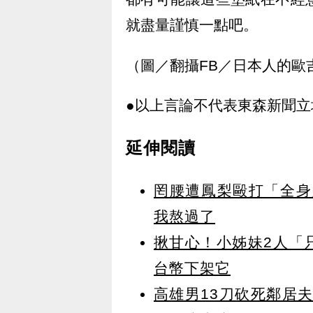
就盡量謹慎一點吧。
（圖／翻攝FB／日本人的歐
●以上言論不代表東森新聞立
延伸閱讀
罔腰遭鳳梨毆打「全身
我熬過了
揪甘心！小姊妹2人「
台幣下架它
高雄男13刀砍死鄰居