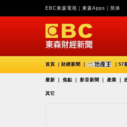
EBC東森電視
｜
東森Apps
｜
简体
首頁
財經新聞
57
最新
焦點
影音新聞
產業
其它