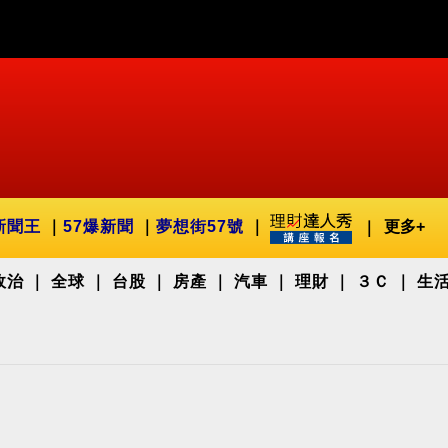
新聞王
57爆新聞
夢想街57號
更多+
政治
全球
台股
房產
汽車
理財
３Ｃ
生