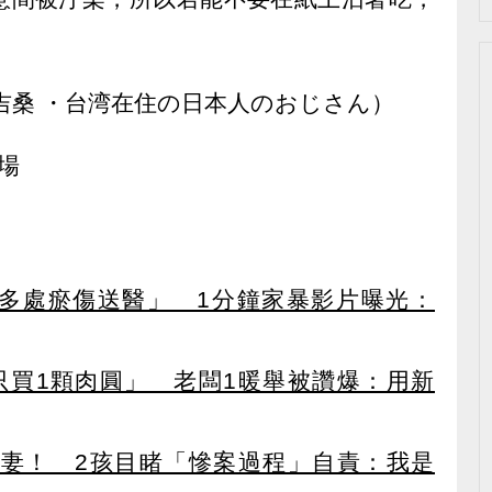
吉桑 ・台湾在住の日本人のおじさん）
場
多處瘀傷送醫」 1分鐘家暴影片曝光：
只買1顆肉圓」 老闆1暖舉被讚爆：用新
夫妻！ 2孩目睹「慘案過程」自責：我是