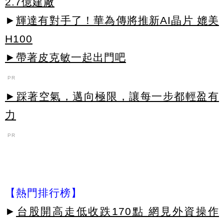
2.7億建廠
►
輝達有對手了！華為傳將推新AI晶片 媲美
H100
►帶著皮克敏一起出門吧
PR
►踩著空氣，邁向極限，讓每一步都輕盈有
力
PR
【熱門排行榜】
►
台股開高走低收跌170點 網見外資操作