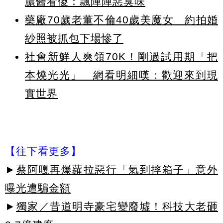
膿醫看傻：飄陣陣惡臭味
藥廠70歲老董不倫40歲美魔女 約拍婚
紗照被抓包下場慘了
社會新鮮人爽領70K！剛過試用期「把
本燒光光」 網看明細嘆：歡迎來到現
實世界
【往下看更多】
►
蔡阿嘎再爆蘿拉惡行「氣到摔箱子」意外
曝光遭騙金額
►
獨家／昔道明寺豪宅變廢墟！科技大老砸