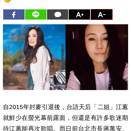
自2015年封麥引退後，台語天后「二姐」江蕙
就鮮少在螢光幕前露面，但還是有許多歌迷期
待江蕙能再次歌唱。而日前台北市長蔣萬安、