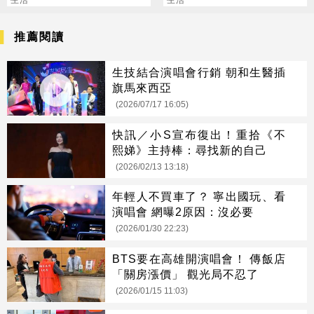
拚翻轉階級
結局出爐
推薦閱讀
生技結合演唱會行銷 朝和生醫插
旗馬來西亞
(2026/07/17 16:05)
快訊／小S宣布復出！重拾《不
熙娣》主持棒：尋找新的自己
(2026/02/13 13:18)
年輕人不買車了？ 寧出國玩、看
演唱會 網曝2原因：沒必要
(2026/01/30 22:23)
BTS要在高雄開演唱會！ 傳飯店
「關房漲價」 觀光局不忍了
(2026/01/15 11:03)