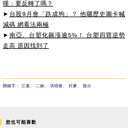
嘆：要反轉了嗎？
►
台股9月會「跌成狗」？ 他曬歷史圖卡喊
減碼 網看法兩極
►
南亞、台塑化飆漲逾5%！ 台塑四寶逆勢
走高 原因找到了
關鍵字：
江蕙
、
二姊
、
演唱會
、
封麥
、
復出
您也可能喜歡