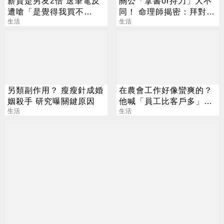
薪資是男友2倍 送筆電反
關公「拿書or持刀」大不
遭嗆「是覺得我買不
同！ 命理師揭密：拜對大
起」？ 網齊勸快逃
生活
加分、拜錯恐虧本
生活
另類副作用？ 瘦瘦針成婚
在農會工作好像蠻爽的？
姻殺手 研究曝關鍵原因
他喊「員工比客戶多」內
生活
行人曝真相
生活