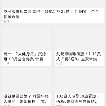
寧可搬風扇降溫 堅持「冷氣定格28度」？ 網笑：全台
長輩通病
生活
統一「2大健身房」突熄
父親節咖啡優惠！7-11美
燈！9月全台停業 會員退
式「買8送8」全家拿鐵2
費方案一次看
生活
杯85元
生活
沒錢更要結婚？ 韓國年輕
102歲人瑞娶68歲看護！
人瘋開「婚姻槓桿」 買房
孫為8億財產怒告假結婚
生活
生活