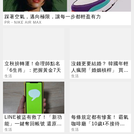
踩著空氣，邁向極限，讓每一步都輕盈有力
PR・NIKE AIR MAX
立秋拚轉運！命理師點名
沒錢更要結婚？ 韓國年輕
「6生肖」：把握黃金7天
人瘋開「婚姻槓桿」 買房
生活
拚翻轉階級
生活
LINE被盜有救了！「新功
每條規定都有慘案！ 霸氣
能」一鍵奪回帳號 還原聊
咖啡廳「10歲⭣不接待」
天紀錄
生活
萬人狂讚
生活