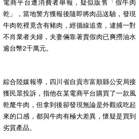
電商平台遭消費者舉報，疑似販售「假牛肉
乾」，當地警方獲報後隨即將肉品送驗，發現
牛肉乾裡竟含有豬肉，經循線追查，逮捕一對
不肖業者夫婦，夫妻倆靠著賣假肉已爽撈油水
逾台幣2千萬元。
綜合陸媒報導，四川省自貢市富順縣公安局接
獲民眾投訴，指他在某電商平台購買了一款風
乾氂牛肉，但拿到後卻發現無論是外觀或吃起
來的口感，都與牛肉有極大差異，懷疑是買到
劣質產品。