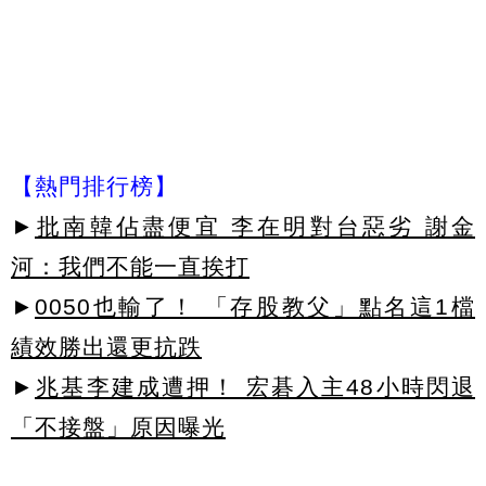
【熱門排行榜】
►
批南韓佔盡便宜 李在明對台惡劣 謝金
河：我們不能一直挨打
►
0050也輸了！ 「存股教父」點名這1檔
績效勝出還更抗跌
►
兆基李建成遭押！ 宏碁入主48小時閃退
「不接盤」原因曝光