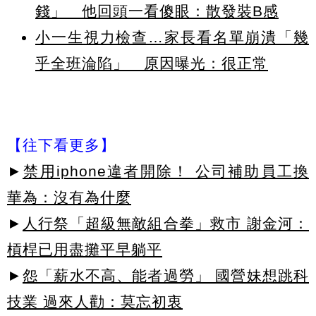
錢」 他回頭一看傻眼：散發裝B感
小一生視力檢查…家長看名單崩潰「幾
乎全班淪陷」 原因曝光：很正常
【往下看更多】
►
禁用iphone違者開除！ 公司補助員工換
華為：沒有為什麼
►
人行祭「超級無敵組合拳」救市 謝金河：
槓桿已用盡攤平早躺平
►
怨「薪水不高、能者過勞」 國營妹想跳科
技業 過來人勸：莫忘初衷