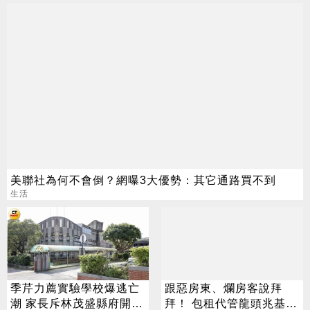
美聯社為何不會倒？網曝3大優勢：其它通路買不到
生活
季芹力薦實驗學校爆逃亡
跟惡房東、爛房客說拜
潮 家長斥林茂盛縣府開芭
拜！ 包租代管龍頭兆基董