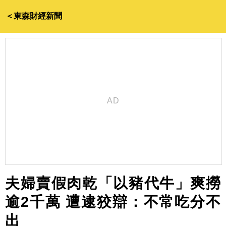
＜東森財經新聞
夫婦賣假肉乾「以豬代牛」爽撈
逾2千萬 遭逮狡辯：不常吃分不
出