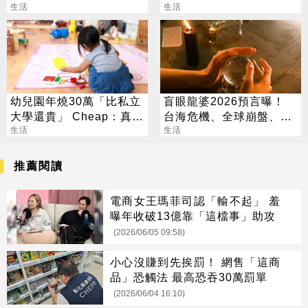
樂票
生活
座：未來十年是黃金期
生活
幼兒園年燒30萬「比私立
盲眼龍婆2026預言曝！
大學還貴」 Cheap：真心
台海危機、全球崩盤、外
敬佩願意生
生活
星人來訪引熱議
生活
推薦閱讀
電商女王瑪菲司認「輸不起」 羞
曝年收破13億靠「這檔事」助攻
(2026/06/05 09:58)
小心沒賺到先挨罰！ 網售「這商
品」恐觸法 最高恐吞30萬罰單
(2026/06/04 16:10)