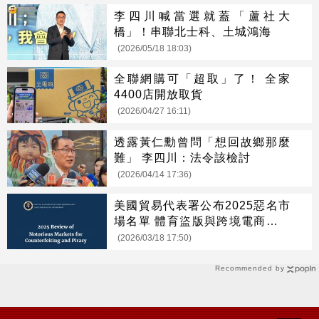
李四川喊當選就蓋「蘆社大
橋」！串聯北士科、土城鴻海
(2026/05/18 18:03)
全聯網購可「超取」了！ 全家
4400店開放取貨
(2026/04/27 16:11)
透露黃仁勳曾問「想回故鄉那麼
難」 李四川：法令該檢討
(2026/04/14 17:36)
美國貿易代表署公布2025惡名市
場名單 體育盜版與跨境電商侵權
成焦點
(2026/03/18 17:50)
Recommended by