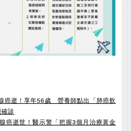
）
腺癌逝！享年56歲 營養師點出「肺癌飲
能確診
腺癌逝世！醫示警「把握3個月治療黃金