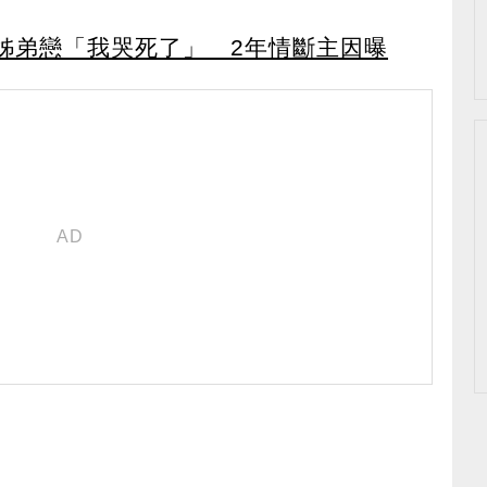
姊弟戀「我哭死了」 2年情斷主因曝