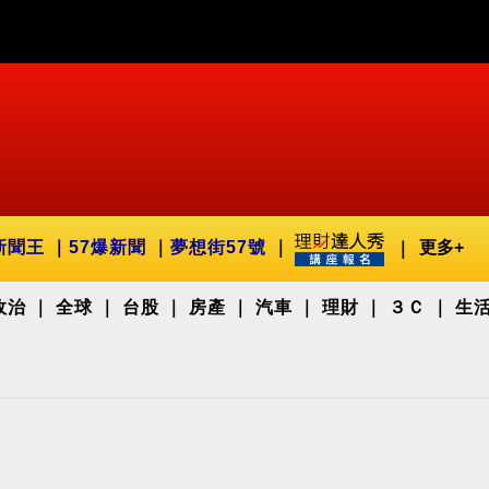
新聞王
57爆新聞
夢想街57號
更多+
政治
全球
台股
房產
汽車
理財
３Ｃ
生