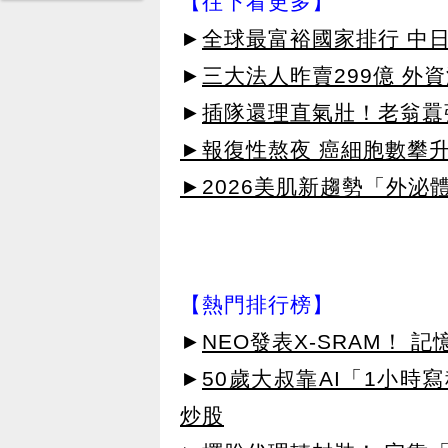
【往下看更多】
►
全球最富裕國家排行 中
►
三大法人昨賣299億 外
►
插隊還理直氣壯！老翁囂
►報復性熬夜 癌細胞數攀
►2026美肌新趨勢「外泌體
【熱門排行榜】
►
NEO發表X-SRAM！
►
50歲大叔靠AI「1小時
炒股