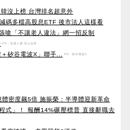
日韓沒上榜 台灣排名超意外
資減碼多檔高股息ETF 後市法人這樣看
張嗆「不讓老人違法」網一招反制
升
PR・安達人壽 安心抗癌
＋矽谷電波X」聯手...
PR・矽谷電波X
 記憶體密度飆5倍 施振榮：半導體迎新革命
寫程式」！ 報酬14%碾壓標普 直接辭職去