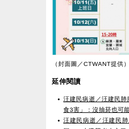
（封面圖／CTWANT提供
延伸閱讀
汪建民病逝／汪建民肺
食3害」：沒抽菸也可
汪建民病逝／汪建民肺