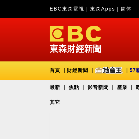
EBC東森電視
｜
東森Apps
｜
简体
首頁
財經新聞
57
最新
焦點
影音新聞
產業
其它