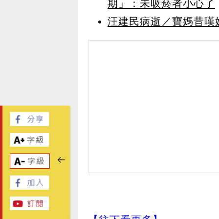
期」：未吸菸者小心了
汪建民病逝／寶媽昔嘆