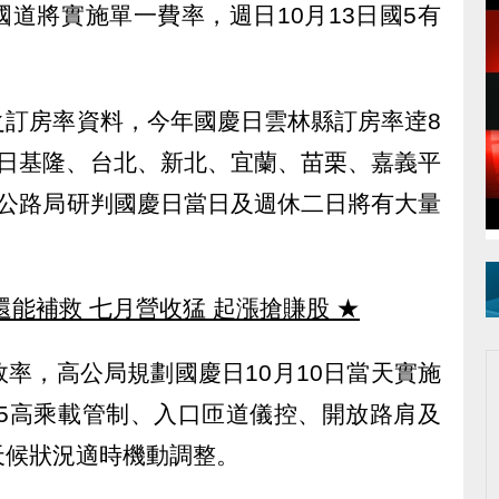
道將實施單一費率，週日10月13日國5有
之訂房率資料，今年國慶日雲林縣訂房率逹8
12日基隆、台北、新北、宜蘭、苗栗、嘉義平
速公路局研判國慶日當日及週休二日將有大量
還能補救 七月營收猛 起漲搶賺股
★
率，高公局規劃國慶日10月10日當天實施
國5高乘載管制、入口匝道儀控、開放路肩及
天候狀況適時機動調整。