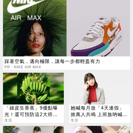
踩著空氣，邁向極限，讓每一步都輕盈有力
PR・NIKE AIR MAX
「綠皮生香蕉」9優點曝
她喊每月放「4天連假」
光！還可預防這2大癌
掀萬人共鳴 上班族吶喊：
症？
生活
這樣才活得像人
生活