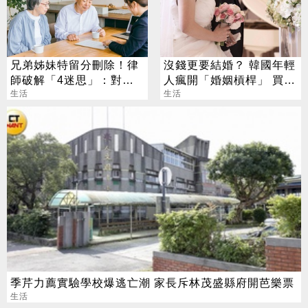
兄弟姊妹特留分刪除！律
沒錢更要結婚？ 韓國年輕
師破解「4迷思」：對頂
人瘋開「婚姻槓桿」 買房
客族影響最大
生活
拚翻轉階級
生活
季芹力薦實驗學校爆逃亡潮 家長斥林茂盛縣府開芭樂票
生活