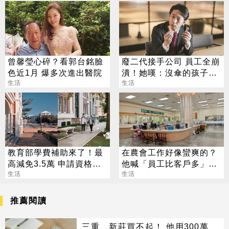
曾馨瑩心碎？看郭台銘臉
廢二代接手公司 員工全崩
色近1月 爆多次進出醫院
潰！她嘆：沒傘的孩子只
生活
能往前跑
生活
教育部學費補助來了！最
在農會工作好像蠻爽的？
高減免3.5萬 申請資格一
他喊「員工比客戶多」內
次看
生活
行人曝真相
生活
推薦閱讀
三重、新莊買不起！ 他用300萬