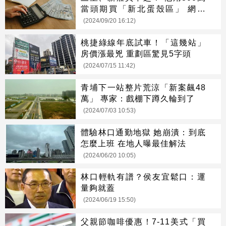
當頭期買「新北蛋殼區」 網搖
頭：真的難
(2024/09/20 16:12)
桃捷綠線年底試車！「這幾站」
房價漲最兇 重劃區驚見5字頭
(2024/07/15 11:42)
青埔下一站整片荒涼「新案飆48
萬」 專家：戲棚下蹲久輪到了
(2024/07/03 10:53)
體驗林口通勤地獄 她崩潰：到底
怎麼上班 在地人曝最佳解法
(2024/06/20 10:05)
林口輕軌有譜？侯友宜鬆口：運
量夠就蓋
(2024/06/19 15:50)
父親節咖啡優惠！7-11美式「買