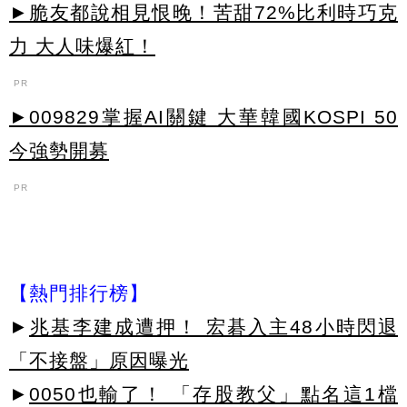
►脆友都說相見恨晚！苦甜72%比利時巧克
力 大人味爆紅！
PR
►009829掌握AI關鍵 大華韓國KOSPI 50
今強勢開募
PR
【熱門排行榜】
►
兆基李建成遭押！ 宏碁入主48小時閃退
「不接盤」原因曝光
►
0050也輸了！ 「存股教父」點名這1檔