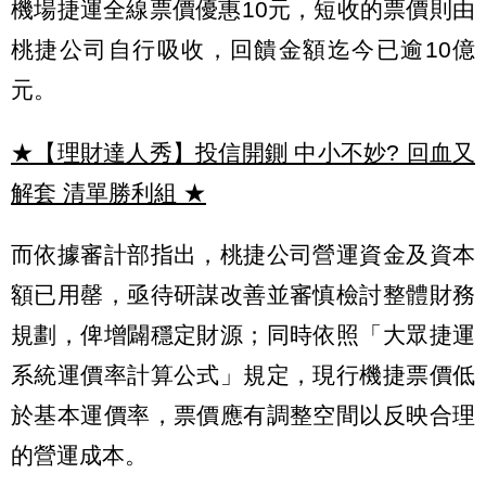
機場捷運全線票價優惠10元，短收的票價則由
桃捷公司自行吸收，回饋金額迄今已逾10億
元。
★【理財達人秀】投信開鍘 中小不妙? 回血又
解套 清單勝利組
★
而依據審計部指出，桃捷公司營運資金及資本
額已用罄，亟待研謀改善並審慎檢討整體財務
規劃，俾增闢穩定財源；同時依照「大眾捷運
系統運價率計算公式」規定，現行機捷票價低
於基本運價率，票價應有調整空間以反映合理
的營運成本。