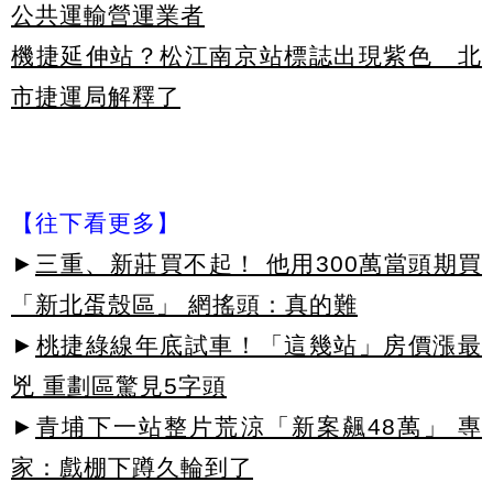
公共運輸營運業者
機捷延伸站？松江南京站標誌出現紫色 北
市捷運局解釋了
【往下看更多】
►
三重、新莊買不起！ 他用300萬當頭期買
「新北蛋殼區」 網搖頭：真的難
►
桃捷綠線年底試車！「這幾站」房價漲最
兇 重劃區驚見5字頭
►
青埔下一站整片荒涼「新案飆48萬」 專
家：戲棚下蹲久輪到了