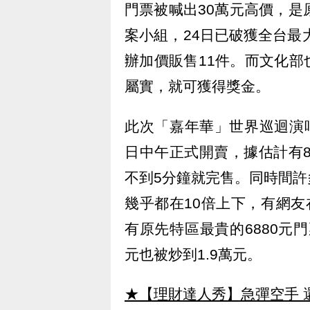
門票被喊出30萬元高價，是
案小組，24日已破獲全台最
辦加價販售11件。而文化
屬實，就可獲得獎金。
此次「嘉年華」世界巡迴演
日中午正式開賣，據估計有8
不到5分鐘就完售。同時間
幾乎都在10倍上下，有網友在
有原先特區最貴的6880元門
元也被炒到1.9萬元。
★【理財達人秀】急彈空手 