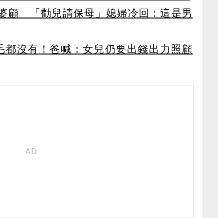
婆顧 「勸兒請保母」媳婦冷回：這是男
毛都沒有！爸喊：女兒仍要出錢出力照顧