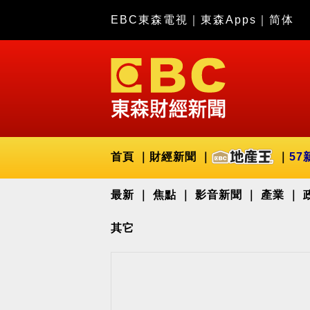
EBC東森電視
｜
東森Apps
｜
简体
首頁
財經新聞
57
最新
焦點
影音新聞
產業
其它