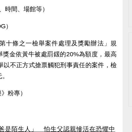
、時間、場館等）
OG）
第十條之一檢舉案件處理及獎勵辦法」規
舉獎金依黃牛被處罰鍰的20%為額度，最高
檢舉以不正方式搶票觸犯刑事責任的案件，檢
元。
樂》粉專）
爸爸是陌生人」 怕生父認親慘活在恐懼中