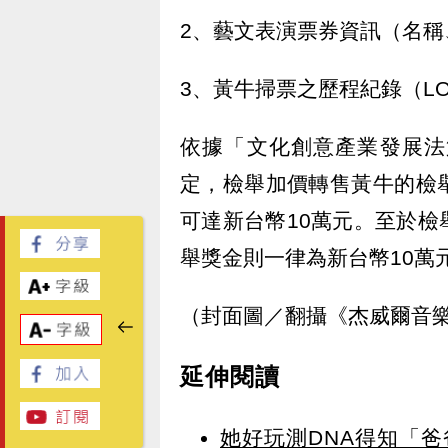
2、藝文表演票券資訊（名稱
3、黃牛掃票之歷程紀錄（L
依據「文化創意產業發展法
定，檢舉加價轉售黃牛的檢
可達新台幣10萬元。至於
舉獎金則一律為新台幣10萬
（封面圖／翻攝《杰威爾音
延伸閱讀
她好玩測DNA得知「