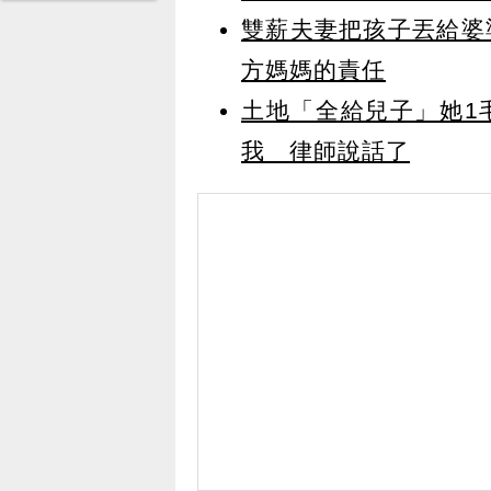
雙薪夫妻把孩子丟給婆
方媽媽的責任
土地「全給兒子」她1
我 律師說話了