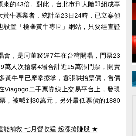
原來的43倍。對此，台北市刑大隨即組成專
大黃牛票業者，統計至23日24時，已立案偵
部也設置「檢舉黃牛專區」網站，只要經查證
唱會，是周董睽違7年在台灣開唱，門票23
9萬人次搶購4場合計近15萬張門票，開賣
許多黃牛早已摩拳擦掌，囂張哄抬票價，售價
Viagogo二手票券線上交易平台上，發現
票，被喊到30萬元，另外最低票價的1880
還能補救 七月營收猛 起漲搶賺股
★