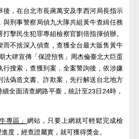
舉後，在台北市長蔣萬安及李西河局長指示
，與刑事警察局偵九大隊共組黃牛查緝任務
署打擊民生犯罪專組檢察官劉倍指揮偵辦。
鍥而不捨深入偵查，查獲全台最大販售黃牛
近期大肆宣傳「保證預售」周杰倫臺北大巨蛋
執行搜索，查獲到案，全案警詢後，依涉嫌
刑法偽造文書、詐欺案，先行解送台北地方
續全面清查網路平臺，統計至23日24時，
牛專區」
網站，只要上網就可輕鬆完成檢
理進度，經查證屬實，就可獲得獎金。