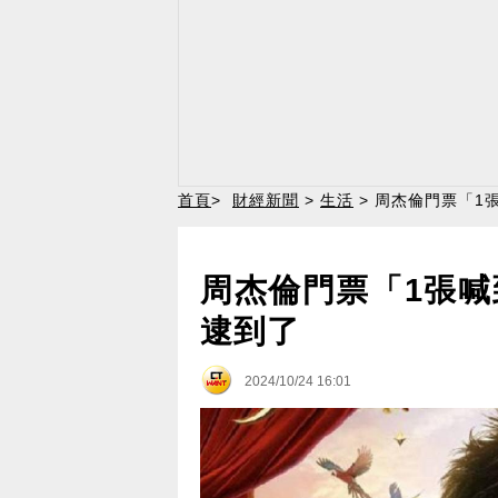
首頁
>
財經新聞
>
生活
> 周杰倫門票「1
周杰倫門票「1張喊
逮到了
2024/10/24 16:01