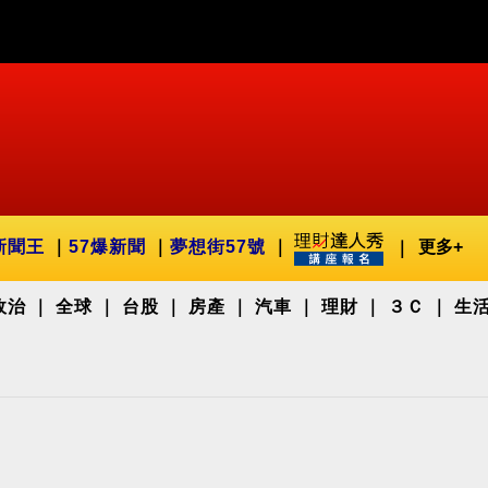
新聞王
57爆新聞
夢想街57號
更多+
政治
全球
台股
房產
汽車
理財
３Ｃ
生