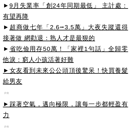
►
9月失業率「創24年同期最低」 主計處：
有望再降
►
超商做七年「2.6⭢3.5萬」大夜失蹤還得
接著做 網勸退：熟人才是最狠的
►
省吃儉用存50萬！「家裡1句話」全歸零
他淚：窮人小孩活著好難
►女友看到未來公公頭頂後驚呆！快買養髮
給男友
PR
►踩著空氣，邁向極限，讓每一步都輕盈有
力
PR