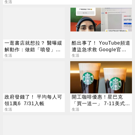
生活
一逛書店就想拉？ 醫曝緩
酷出事了！ YouTube頻道
解動作：做錯「噴發」風
遭盜急求救 Google官方
險增
生活
說話了
生活
政府發錢了！ 平均每人可
開工咖啡優惠！星巴克
領1萬6 7/31入帳
「買一送一」 7-11美式買
生活
7送7
生活