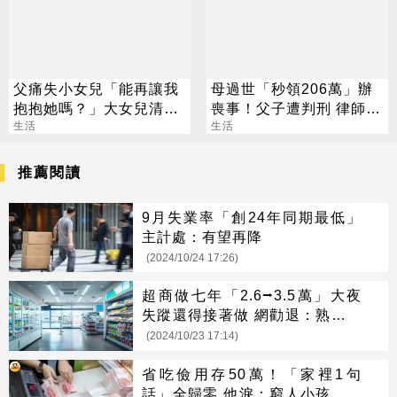
父痛失小女兒「能再讓我
母過世「秒領206萬」辦
抱抱她嗎？」大女兒清醒
喪事！父子遭判刑 律師：
笑了
生活
搶錢先下手是罪
生活
推薦閱讀
9月失業率「創24年同期最低」
主計處：有望再降
(2024/10/24 17:26)
超商做七年「2.6⭢3.5萬」大夜
失蹤還得接著做 網勸退：熟人才
是最狠的
(2024/10/23 17:14)
省吃儉用存50萬！「家裡1句
話」全歸零 他淚：窮人小孩活著