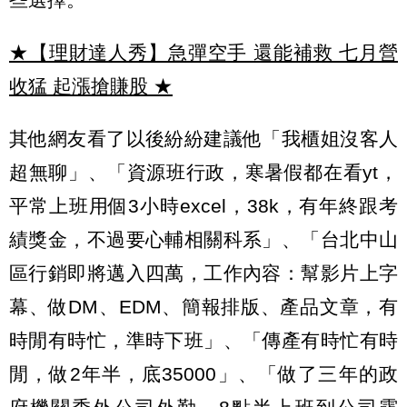
★【理財達人秀】急彈空手 還能補救 七月營
收猛 起漲搶賺股
★
其他網友看了以後紛紛建議他「我櫃姐沒客人
超無聊」、「資源班行政，寒暑假都在看yt，
平常上班用個3小時excel，38k，有年終跟考
績獎金，不過要心輔相關科系」、「台北中山
區行銷即將邁入四萬，工作內容：幫影片上字
幕、做DM、EDM、簡報排版、產品文章，有
時閒有時忙，準時下班」、「傳產有時忙有時
閒，做2年半，底35000」、「做了三年的政