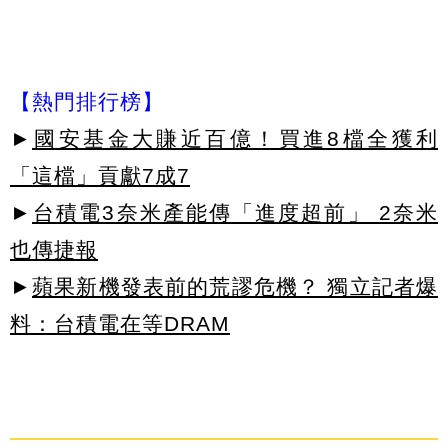
【熱門排行榜】
►
國安基金大賺近百億！買進8檔全獲利
「這檔」貢獻7成7
►
台積電3奈米產能傳「進度超前」 2奈米
也傳捷報
►
蘋果新機發表前的荒謬危機？ 獨立記者爆
料：台積電在等DRAM