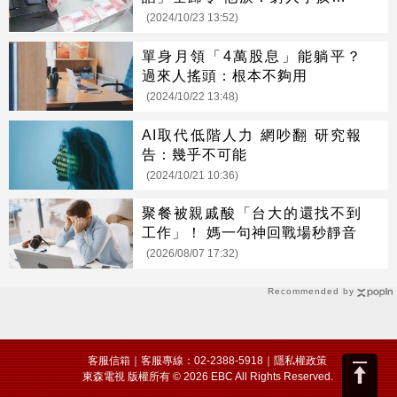
好難
(2024/10/23 13:52)
單身月領「4萬股息」能躺平？
過來人搖頭：根本不夠用
(2024/10/22 13:48)
AI取代低階人力 網吵翻 研究報
告：幾乎不可能
(2024/10/21 10:36)
聚餐被親戚酸「台大的還找不到
工作」！ 媽一句神回戰場秒靜音
(2026/08/07 17:32)
Recommended by
客服信箱
｜客服專線：02-2388-5918｜
隱私權政策
東森電視 版權所有 © 2026 EBC All Rights Reserved.