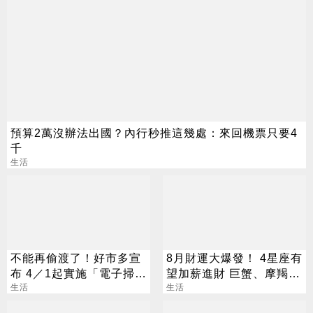
預算2萬沒辦法出國？內行秒推這幾處：來回機票只要4
千
生活
不能再偷渡了！好市多宣
8月財運大爆發！ 4星座有
布 4／1起實施「電子掃
望加薪進財 巨蟹、摩羯最
卡」入場
生活
有感
生活