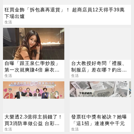
狂買金飾「拆包裹再退貨」！ 超商店員12天得手39萬
下場出爐
生活
自曝「跟王泉仁學炒股」
台大教授好奇問「禮服、
第一次就爽賺4倍 麻衣：
制服店」差在哪？釣出一
感謝指導
生活
群老司機：帶你去
生活
大樂透2.3億得主捐錢了！
發票狂中獎有祕訣？她曝
買3消防車做公益 台彩揭
「這1招」連連爽中千元
幸運兒背景
生活
生活