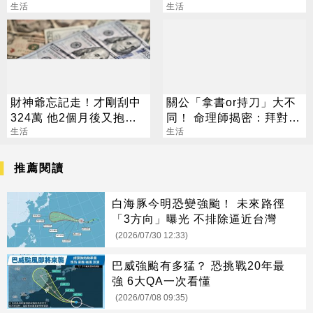
天紀錄
生活
慢就很淡
生活
財神爺忘記走！才剛刮中
關公「拿書or持刀」大不
324萬 他2個月後又抱回
同！ 命理師揭密：拜對大
3243萬
生活
加分、拜錯恐虧本
生活
推薦閱讀
白海豚今明恐變強颱！ 未來路徑
「3方向」曝光 不排除逼近台灣
(2026/07/30 12:33)
巴威強颱有多猛？ 恐挑戰20年最
強 6大QA一次看懂
(2026/07/08 09:35)