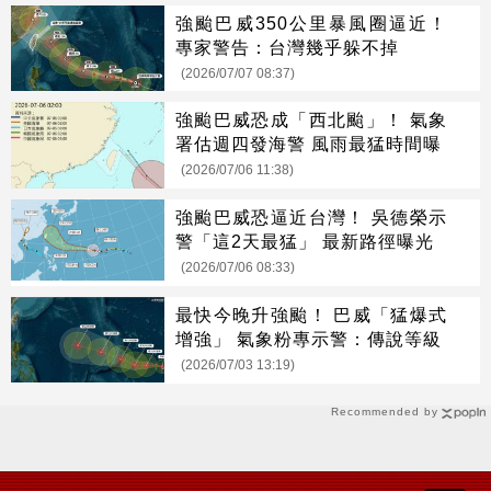
強颱巴威350公里暴風圈逼近！
專家警告：台灣幾乎躲不掉
(2026/07/07 08:37)
強颱巴威恐成「西北颱」！ 氣象
署估週四發海警 風雨最猛時間曝
(2026/07/06 11:38)
強颱巴威恐逼近台灣！ 吳德榮示
警「這2天最猛」 最新路徑曝光
(2026/07/06 08:33)
最快今晚升強颱！ 巴威「猛爆式
增強」 氣象粉專示警：傳說等級
(2026/07/03 13:19)
Recommended by