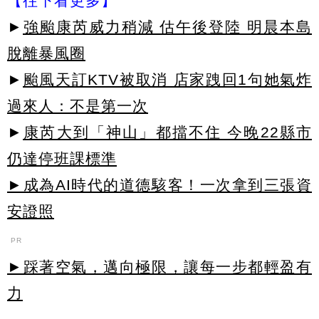
【往下看更多】
►
強颱康芮威力稍減 估午後登陸 明晨本島
脫離暴風圈
►
颱風天訂KTV被取消 店家跩回1句她氣炸
過來人：不是第一次
►
康芮大到「神山」都擋不住 今晚22縣市
仍達停班課標準
►成為AI時代的道德駭客！一次拿到三張資
安證照
PR
►踩著空氣，邁向極限，讓每一步都輕盈有
力