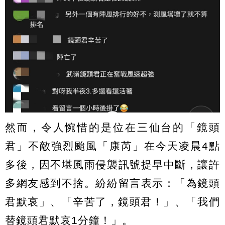
然而，令人惋惜的是位在三仙台的「鏡頭
君」不敵強烈颱風「康芮」在今天凌晨4點
多後，因不堪風雨侵襲訊號提早中斷，讓許
多網友感到不捨。紛紛留言表示：「為鏡頭
君默哀」、「辛苦了，鏡頭君！」、「​​我們
替鏡頭君默哀1分鐘！」。