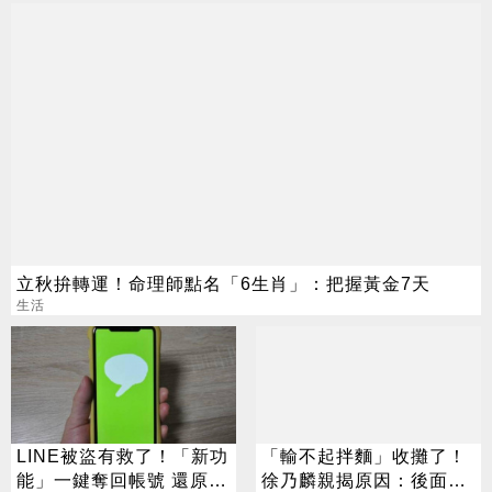
立秋拚轉運！命理師點名「6生肖」：把握黃金7天
生活
LINE被盜有救了！「新功
「輸不起拌麵」收攤了！
能」一鍵奪回帳號 還原聊
徐乃麟親揭原因：後面慢