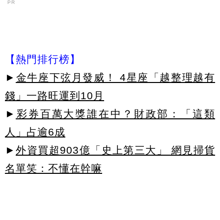
PR
【熱門排行榜】
►
金牛座下弦月發威！ 4星座「越整理越有
錢」一路旺運到10月
►
彩券百萬大獎誰在中？財政部：「這類
人」占逾6成
►
外資買超903億「史上第三大」 網見掃貨
名單笑：不懂在幹嘛