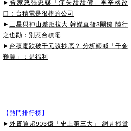
►
曾惹怒張忠謀「痛失甜甜價」季辛格改
口：台積電是很棒的公司
►
三星與神山差距拉大 韓媒直指3關鍵 陸行
之也勸：別惹台積電
►
台積電跌破千元該抄底？ 分析師喊「千金
難買」：是福利
【熱門排行榜】
►
外資買超903億「史上第三大」 網見掃貨