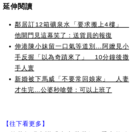
延伸閱讀
鄰居訂12箱礦泉水「要求搬上4樓」
他開門見這幕笑了：送貨員的報復
伸港陳小妹留一口氣等道別...阿嬤見小
手反握「以為奇蹟來了」 10分鐘後撒
手人寰
新婚被下馬威「不要常回娘家」 人妻
才生完…公婆秒嗆聲：可以上班了
【往下看更多】