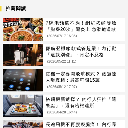
推薦閱讀
7碗泡麵還不夠！網紅搭頭等艙
「點餐20次」遭炎上 急滑跪道歉
(2026/07/17 16:36)
廉航登機箱款式管超嚴！內行勸
「這款別碰」：肯定不及格
(2026/05/22 11:11)
搭機一定要開飛航模式？ 旅遊達
人曝真相：最高可罰15萬
(2026/05/12 17:07)
搭飛機新選擇？ 內行人狂推「這
餐點」：還有哈根達斯
(2026/04/28 16:44)
長途飛機不再腰痠腿痛！ 內行曝