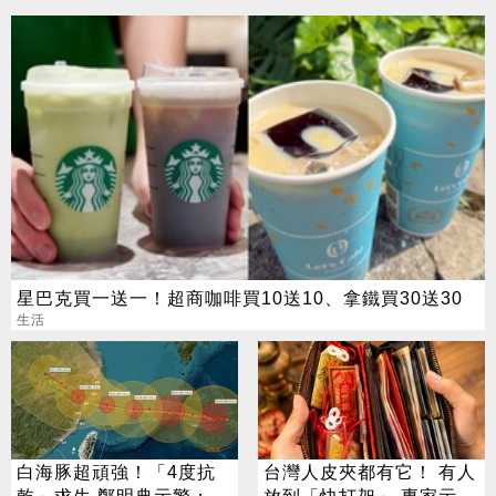
星巴克買一送一！超商咖啡買10送10、拿鐵買30送30
生活
白海豚超頑強！「4度抗
台灣人皮夾都有它！ 有人