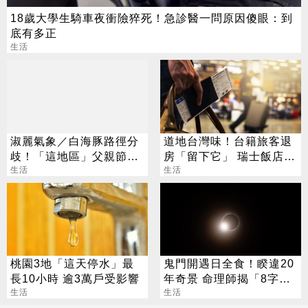
18歲大學生騎車夜衝險猝死！急診醫一問原因傻眼：到
底有多正
生活
淑麗氣象／白海豚路徑分
道地台灣味！台籍旅客退
歧！「這地區」父親節慎
房「留下它」 瑞士飯店員
防豪大雨
生活
工吃上癮
生活
桃園3地「這天停水」最
鬼門開遇日全食！睽違20
長10小時 逾3萬戶受影響
年奇景 命理師揭「8字」
生活
叮囑
生活