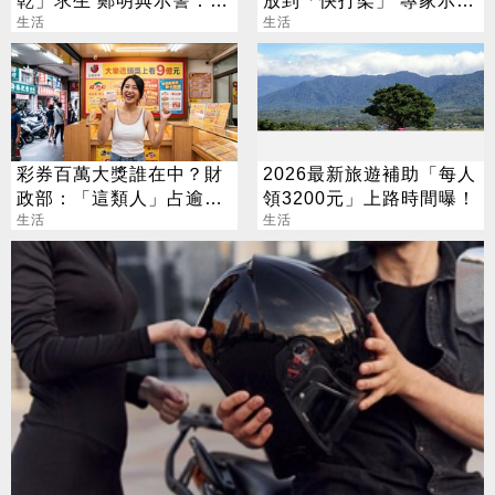
乾」求生 鄭明典示警：不
放到「快打架」 專家示
可輕忽
生活
警：會過期
生活
彩券百萬大獎誰在中？財
2026最新旅遊補助「每人
政部：「這類人」占逾6
領3200元」上路時間曝！
成
生活
生活