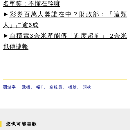
名單笑：不懂在幹嘛
►
彩券百萬大獎誰在中？財政部：「這類
人」占逾6成
►
台積電3奈米產能傳「進度超前」 2奈米
也傳捷報
關鍵字：
飛機
、
帽T
、
空服員
、
機艙
、
頭枕
您也可能喜歡