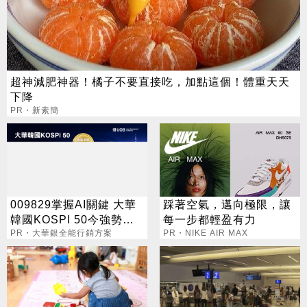
超神減肥神器！橘子不要直接吃，加點這個！體重天天
下降
PR・新素簡
009829掌握AI關鍵 大華
踩著空氣，邁向極限，讓
韓國KOSPI 50今強勢開
每一步都輕盈有力
募
PR・大華銀全能行銷方案
PR・NIKE AIR MAX