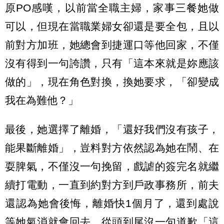
原PO感嘆，以前當全職主婦，家事三餐她做
可以，但現在當職業婦女卻還是要全包，且以
前對方加班，她總會到捷運口等他回家，不僅
沒有得到一句誇讚，只有「這本來就是妳應該
做的」，現在角色對換，換她要求，「卻變成
我在為難他？」
最後，她選擇了離婚，「還好我們沒有孩子，
能果斷離婚」，豈料對方依然認為她在鬧、在
耍脾氣，不僅沒一句挽留，戲謔的簽完名就繼
續打電動，一直到約對方到戶政事務所，前夫
還認為她會後悔，離婚快1個月了，還到處說
等她氣消就會回去，從頭到尾沒一句道歉「這