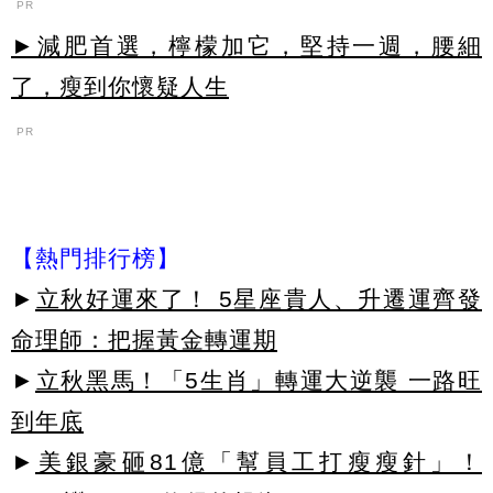
PR
►減肥首選，檸檬加它，堅持一週，腰細
了，瘦到你懷疑人生
PR
【熱門排行榜】
►
立秋好運來了！ 5星座貴人、升遷運齊發
命理師：把握黃金轉運期
►
立秋黑馬！「5生肖」轉運大逆襲 一路旺
到年底
►
美銀豪砸81億「幫員工打瘦瘦針」！