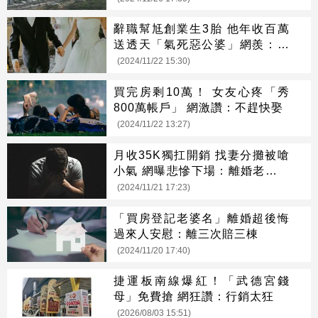
辭職幫尪創業生3胎 他年收百萬
送透天「氣死惡公婆」網羨：還
是有真愛
(2024/11/22 15:30)
買完房剩10萬！ 女友心疼「秀
800萬帳戶」 網激讚：不趕快娶
(2024/11/22 13:27)
月收35K獨扛開銷 找妻分攤被嗆
小氣 網曝悲慘下場：離婚老婆存
幾百萬
(2024/11/21 17:23)
「買房登記老婆名」離婚超後悔
過來人安慰：離三次賠三棟
(2024/11/20 17:40)
捷運板南線爆紅！「武德宮錢
母」免費搶 網狂讚：行銷太狂
(2026/08/03 15:51)