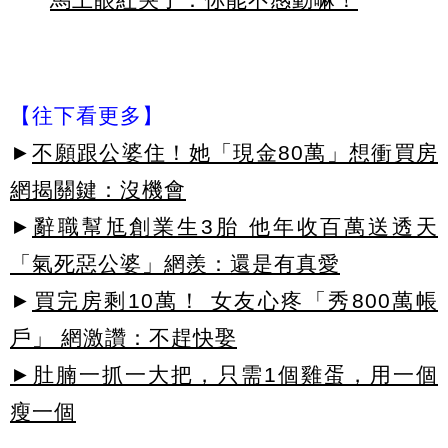
【往下看更多】
►
不願跟公婆住！她「現金80萬」想衝買房
網揭關鍵：沒機會
►
辭職幫尪創業生3胎 他年收百萬送透天
「氣死惡公婆」網羨：還是有真愛
►
買完房剩10萬！ 女友心疼「秀800萬帳
戶」 網激讚：不趕快娶
►肚腩一抓一大把，只需1個雞蛋，用一個
瘦一個