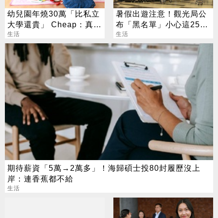
幼兒園年燒30萬「比私立
暑假出遊注意！觀光局公
大學還貴」 Cheap：真心
布「黑名單」小心這25家
敬佩願意生
生活
旅行社
生活
期待薪資「5萬→2萬多」！海歸碩士投80封履歷沒上
岸：連香蕉都不給
生活