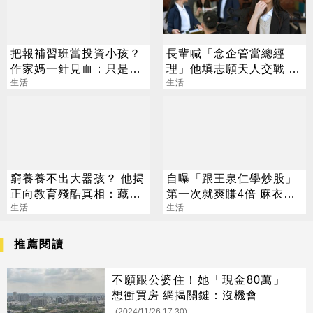
把報補習班當投資小孩？
長輩喊「念企管當總經
作家媽一針見血：只是圖
理」他填志願天人交戰 過
心安
生活
來人曝殘酷真相
生活
窮養養不出大器孩？ 他揭
自曝「跟王泉仁學炒股」
正向教育殘酷真相：藏了
第一次就爽賺4倍 麻衣：
「階級緩衝墊」
生活
感謝指導
生活
推薦閱讀
不願跟公婆住！她「現金80萬」
想衝買房 網揭關鍵：沒機會
(2024/11/26 17:30)