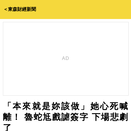
＜東森財經新聞
「本來就是妳該做」她心死喊
離！ 魯蛇尪戲謔簽字 下場悲劇
了