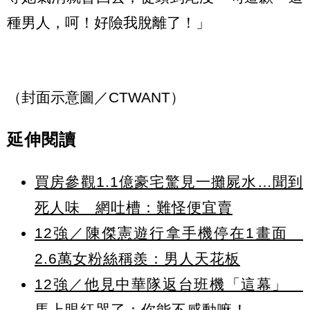
種男人，呵！好險我脫離了！」
（封面示意圖／CTWANT）
延伸閱讀
買房參觀1.1億豪宅驚見一攤屍水…聞到
死人味 網吐槽：難怪便宜賣
12強／陳傑憲遊行拿手機停在1畫面
2.6萬女粉絲稱羨：男人天花板
12強／他見中華隊返台班機「這幕」
馬上眼紅哭了：你能不感動嘛！