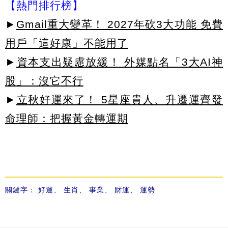
【熱門排行榜】
►
Gmail重大變革！ 2027年砍3大功能 免費
用戶「這好康」不能用了
►
資本支出疑慮放緩！ 外媒點名「3大AI神
股」：沒它不行
►
立秋好運來了！ 5星座貴人、升遷運齊發
命理師：把握黃金轉運期
關鍵字：
好運
、
生肖
、
事業
、
財運
、
運勢