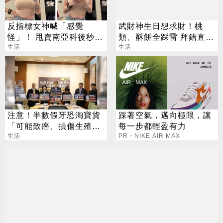
反指標女神喊「感覺
武財神生日想求財！桃
怪」！ 甩賣南亞科後秒翻
類、酥餅全踩雷 拜錯直接
紅 網笑：謝饒命
生活
「輸」掉
生活
注意！半數假牙恐淘寶貨
踩著空氣，邁向極限，讓
「可能致癌、損傷生殖系
每一步都輕盈有力
統」
生活
PR・NIKE AIR MAX