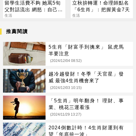
留學生活費不夠 她罵5旬
立秋拚轉運！命理師點名
父對話流出 網怒：自己不
「6生肖」：把握黃金7天
能賺？
生活
生活
推薦閱讀
5生肖「財富手到擒來」 鼠虎馬
羊要注意
(2024/12/04 08:52)
越冷越發財！冬季「天官星」發
威 最強4生肖機會來了
(2024/12/03 10:15)
「5生肖」明年翻身！ 理財、事
業、桃花三運看漲
(2024/11/29 13:27)
2024倒數計時！4生肖財運到有
望「年底拚一波」