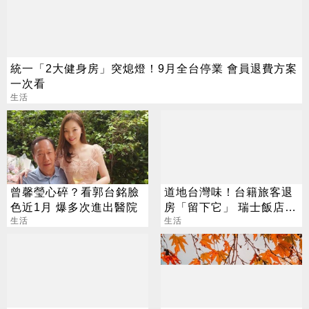
統一「2大健身房」突熄燈！9月全台停業 會員退費方案
一次看
生活
曾馨瑩心碎？看郭台銘臉
道地台灣味！台籍旅客退
色近1月 爆多次進出醫院
房「留下它」 瑞士飯店員
生活
工吃上癮
生活