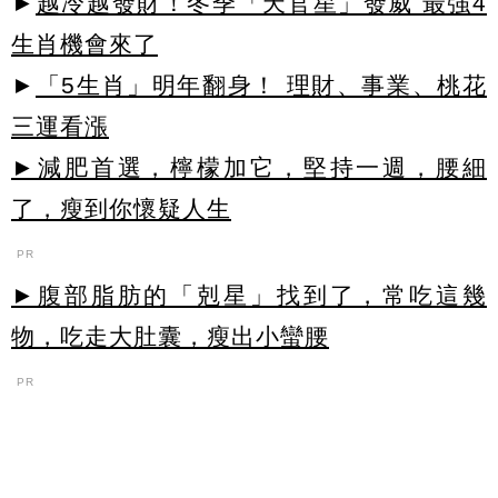
►
越冷越發財！冬季「天官星」發威 最強4
生肖機會來了
►
「5生肖」明年翻身！ 理財、事業、桃花
三運看漲
►減肥首選，檸檬加它，堅持一週，腰細
了，瘦到你懷疑人生
PR
►腹部脂肪的「剋星」找到了，常吃這幾
物，吃走大肚囊，瘦出小蠻腰
PR