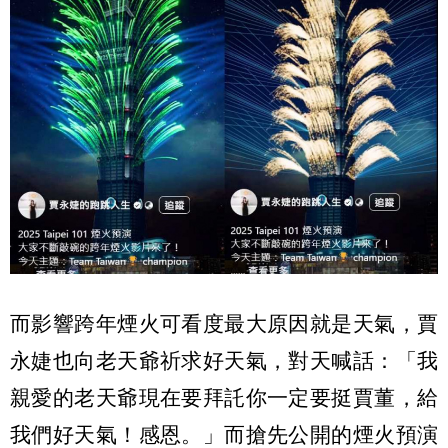
而影響跨年煙火可看度最大原因就是天氣，賈
永婕也向老天爺祈求好天氣，對天喊話：「我
親愛的老天爺現在要拜託你一定要挺賈董，給
我們好天氣！感恩。」而搶先公開的煙火預演