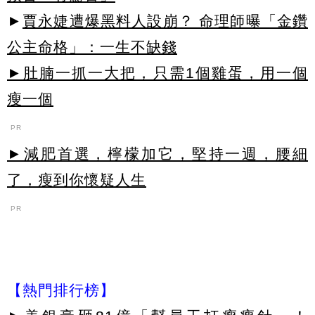
►
賈永婕遭爆黑料人設崩？ 命理師曝「金鑽
公主命格」：一生不缺錢
►肚腩一抓一大把，只需1個雞蛋，用一個
瘦一個
PR
►減肥首選，檸檬加它，堅持一週，腰細
了，瘦到你懷疑人生
PR
【熱門排行榜】