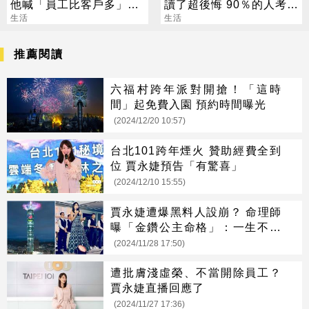
他喊「員工比客戶多」內
讀了超後悔 90％的人考不
行人曝真相
生活
上證照
生活
推薦閱讀
六福村跨年派對開搶！「這時
間」起免費入園 預約時間曝光
(2024/12/20 10:57)
台北101跨年煙火 贊助經費全到
位 賈永婕預告「有驚喜」
(2024/12/10 15:55)
賈永婕遭爆黑料人設崩？ 命理師
曝「金鑽公主命格」：一生不缺
錢
(2024/11/28 17:50)
遭批膚淺虛榮、不當開除員工？
賈永婕直播回應了
(2024/11/27 17:36)