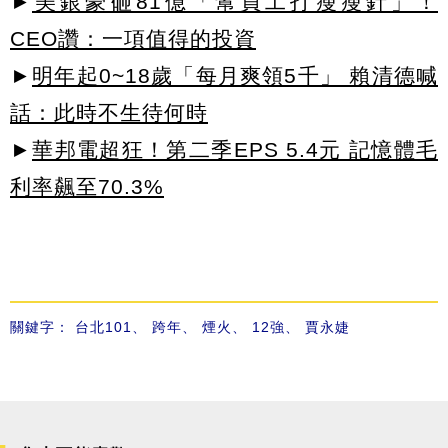
►
美銀豪砸81億「幫員工打瘦瘦針」！
CEO讚：一項值得的投資
►
明年起0~18歲「每月爽領5千」 賴清德喊
話：此時不生待何時
►
華邦電超狂！第二季EPS 5.4元 記憶體毛
利率飆至70.3%
關鍵字：
台北101
、
跨年
、
煙火
、
12強
、
賈永婕