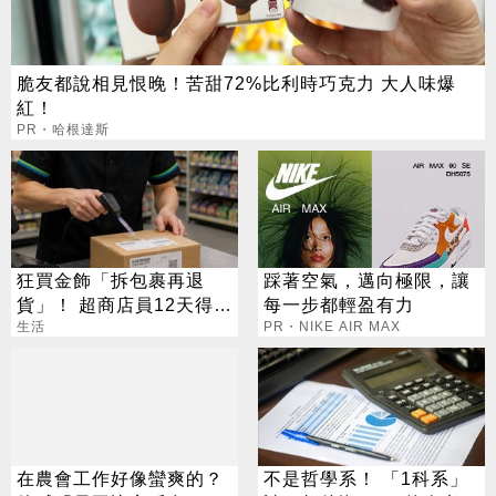
脆友都說相見恨晚！苦甜72%比利時巧克力 大人味爆
紅！
PR・哈根達斯
狂買金飾「拆包裹再退
踩著空氣，邁向極限，讓
貨」！ 超商店員12天得手
每一步都輕盈有力
39萬 下場出爐
生活
PR・NIKE AIR MAX
在農會工作好像蠻爽的？
不是哲學系！ 「1科系」