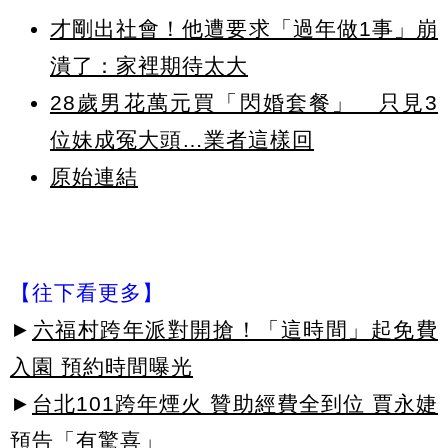
才剛出社會！他遭要求「過年做1事」崩
潰了：家裡期待太大
28歲男花萬元買「閃婚套餐」 只見3
位妹成冤大頭…業者這樣回
原始連結
【往下看更多】
►
六福村跨年派對開搶！「這時間」起免費
入園 預約時間曝光
►
台北101跨年煙火 贊助經費全到位 賈永婕
預告「有驚喜」