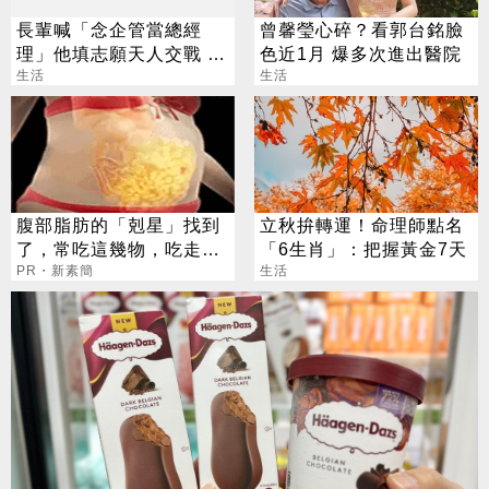
長輩喊「念企管當總經
曾馨瑩心碎？看郭台銘臉
理」他填志願天人交戰 過
色近1月 爆多次進出醫院
來人曝殘酷真相
生活
生活
腹部脂肪的「剋星」找到
立秋拚轉運！命理師點名
了，常吃這幾物，吃走大
「6生肖」：把握黃金7天
肚囊，瘦出小蠻腰
PR・新素簡
生活