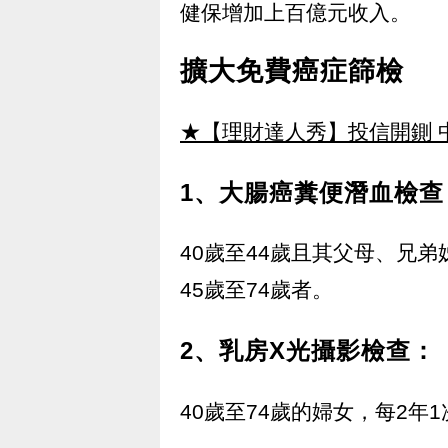
健保增加上百億元收入。
擴大免費癌症篩檢
★【理財達人秀】投信開鍘 
1、大腸癌糞便潛血檢查
40歲至44歲且其父母、兄
45歲至74歲者。
2、乳房X光攝影檢查：
40歲至74歲的婦女，每2年1