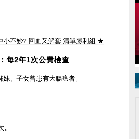
中小不妙? 回血又解套 清單勝利組
★
：每2年1次公費檢查
弟姊妹、子女曾患有大腸癌者。
次。