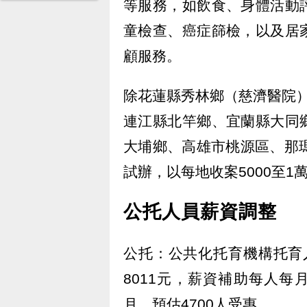
等服務，如飲食、身體活動
童檢查、癌症篩檢，以及居
顧服務。
除花蓮縣秀林鄉（慈濟醫院
連江縣北竿鄉、宜蘭縣大同
大埔鄉、高雄市桃源區、那
試辦，以每地收案5000至1
公托人員薪資調整
公托：公共化托育機構托育人
8011元，薪資補助每人每月
月，預估4700人受惠。