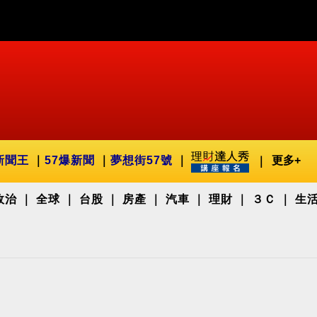
新聞王
57爆新聞
夢想街57號
更多+
政治
全球
台股
房產
汽車
理財
３Ｃ
生