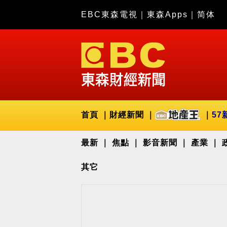
EBC東森電視
｜
東森Apps
｜
简体
首頁
財經新聞
57
最新
焦點
影音新聞
產業
其它