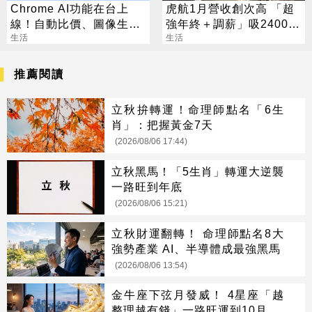
Chrome AI功能在台上
虎航1月營收創次高 「超
線！自動比價、圖像生成
強年終＋調薪」吸2400人
化身最強助理
生活
應徵
生活
推薦閱讀
立秋拚轉運！命理師點名「6生
肖」：把握黃金7天
(2026/08/06 17:44)
立秋黑馬！「5生肖」轉運大逆襲
一路旺到年底
(2026/08/06 15:21)
立秋財運翻轉！ 命理師點名8大
強勢產業 AI、半導體成最強黑馬
(2026/08/06 13:54)
金牛座下弦月發威！ 4星座「越
整理越有錢」一路旺運到10月