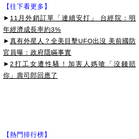
【往下看更多】
►
11月外銷訂單「連續安打」 台經院：明
年經濟成長率約3%
►
真有外星人？全美目擊UFO出沒 美前國防
官員曝：政府隱瞞事實
►
2打工女遭性騷！加害人媽嗆「沒錢賠
你」壽司郎回應了
【熱門排行榜】