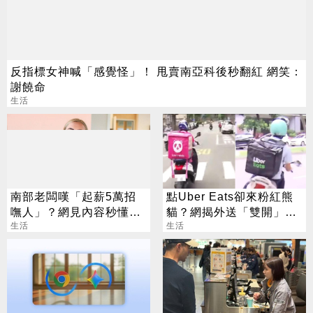
反指標女神喊「感覺怪」！ 甩賣南亞科後秒翻紅 網笑：
謝饒命
生活
南部老闆嘆「起薪5萬招
點Uber Eats卻來粉紅熊
嘸人」？網見內容秒懂：
貓？網揭外送「雙開」暗
太看不起人
生活
黑招數
生活