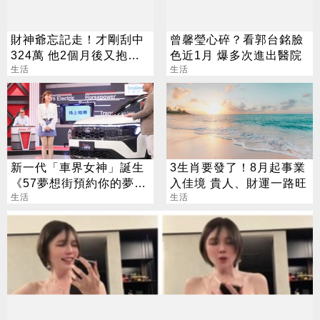
財神爺忘記走！才剛刮中
曾馨瑩心碎？看郭台銘臉
324萬 他2個月後又抱回
色近1月 爆多次進出醫院
3243萬
生活
生活
新一代「車界女神」誕生
3生肖要發了！8月起事業
《57夢想街預約你的夢
入佳境 貴人、財運一路旺
想》新任主持人巫嘉芬首
生活
生活
戰告捷