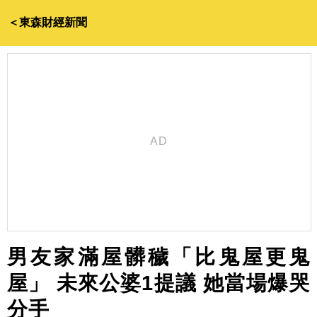
＜東森財經新聞
男友家滿屋髒穢「比鬼屋更鬼
屋」 未來公婆1提議 她當場爆哭
分手