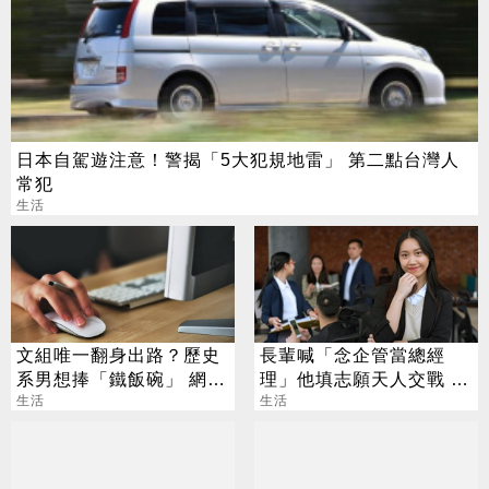
日本自駕遊注意！警揭「5大犯規地雷」 第二點台灣人
常犯
生活
文組唯一翻身出路？歷史
長輩喊「念企管當總經
系男想捧「鐵飯碗」 網
理」他填志願天人交戰 過
勸：眼光太狹隘
生活
來人曝殘酷真相
生活