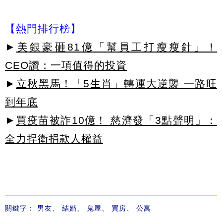
【熱門排行榜】
►
美銀豪砸81億「幫員工打瘦瘦針」！
CEO讚：一項值得的投資
►
立秋黑馬！「5生肖」轉運大逆襲 一路旺
到年底
►
買疫苗被詐10億！ 慈濟發「3點聲明」：
全力捍衛捐款人權益
關鍵字：
男友
、
結婚
、
鬼屋
、
買房
、
公寓