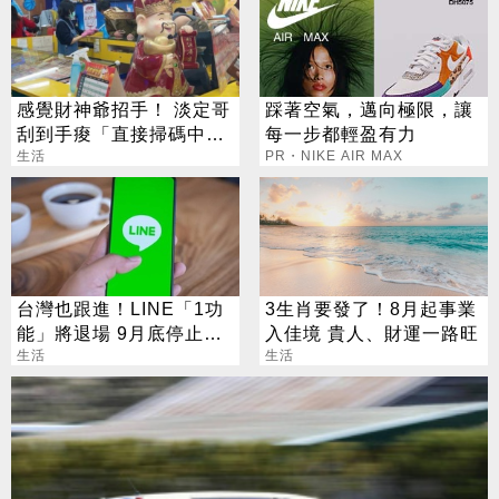
感覺財神爺招手！ 淡定哥
踩著空氣，邁向極限，讓
刮到手痠「直接掃碼中
每一步都輕盈有力
2000萬」
生活
PR・NIKE AIR MAX
台灣也跟進！LINE「1功
3生肖要發了！8月起事業
能」將退場 9月底停止服
入佳境 貴人、財運一路旺
務
生活
生活