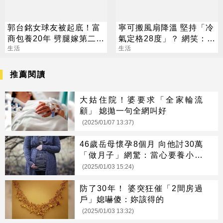
郭台銘女球友被起底！富
寧可搬風扇降溫 堅持「冷
商包養20年 劈腿嫁第二任
氣定格28度」？ 網笑：全
老公
生活
台長輩通病
生活
推薦閱讀
大姑住院！婆要求「全家輪流
顧」 媳拋一句全網叫好
(2025/01/07 13:37)
46歲岳母懷孕8個月 向他討30萬
「做月子」網驚：當心要養小舅
子
(2025/01/03 15:24)
防了30年！ 婆突狂催「2間房過
戶」媳嚇傻：妳該得的
(2025/01/03 13:32)