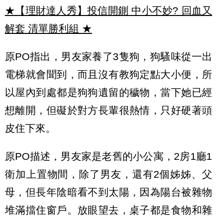
★【理財達人秀】投信開鍘 中小不妙? 回血又
解套 清單勝利組
★
原PO指出，男友家養了3隻狗，狗騷味從一出
電梯就會聞到，而且沒有教狗定點大小便，所
以屋內到處都是狗狗遺留的穢物，當下她已經
想離開，但礙於對方長輩很熱情，只好硬著頭
皮住下來。
原PO描述，男友家是老舊的小公寓，2房1廳1
衛加上置物間，除了男友，還有2個姊姊、父
母，但長年陰暗看不到太陽，因為陽台被雜物
堆滿擋住窗戶。放眼望去，桌子都是食物和雜