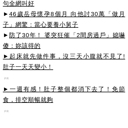
句全網叫好
►
46歲岳母懷孕8個月 向他討30萬「做月
子」網驚：當心要養小舅子
►
防了30年！ 婆突狂催「2間房過戶」媳嚇
傻：妳該得的
►起床就先做件事，沒三天小腹就不見了!
肚子一天天變小！
PR
►一週有感！肚子整個都消下去了！免節
食，排空順暢就夠
PR