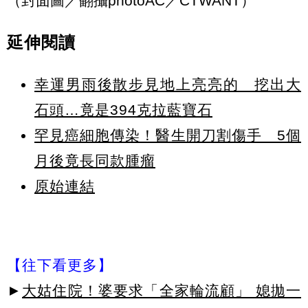
（封面圖／翻攝photoAC／CTWANT）
延伸閱讀
幸運男雨後散步見地上亮亮的 挖出大
石頭…竟是394克拉藍寶石
罕見癌細胞傳染！醫生開刀割傷手 5個
月後竟長同款腫瘤
原始連結
【往下看更多】
►
大姑住院！婆要求「全家輪流顧」 媳拋一