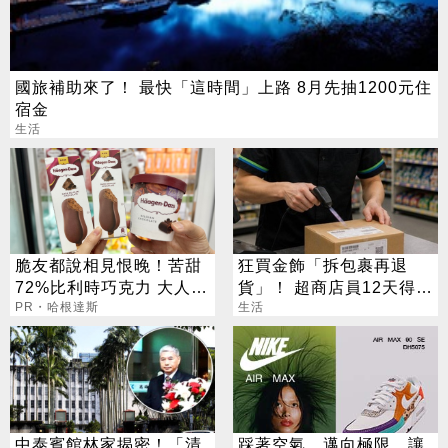
國旅補助來了！ 最快「這時間」上路 8月先抽1200元住
宿金
生活
脆友都說相見恨晚！苦甜
狂買金飾「拆包裹再退
72%比利時巧克力 大人味
貨」！ 超商店員12天得手
爆紅！
PR・哈根達斯
39萬 下場出爐
生活
中泰賓館林家揭密！「清
踩著空氣，邁向極限，讓