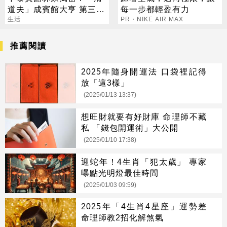
道夫」成賓館大亨 第三代
每一步都輕盈有力
還建東方文華
生活
PR・NIKE AIR MAX
推薦閱讀
2025年隨身開運法 口袋裡記得
放「這3樣」
(2025/01/13 13:37)
想旺財就要有好財庫 命理師不藏
私 「錢包開運術」大公開
(2025/01/10 17:38)
迎蛇年！4生肖「犯太歲」 專家
曝點光明燈最佳時間
(2025/01/03 09:59)
2025年「4生肖4星座」運勢差
命理師教2招化解煞氣