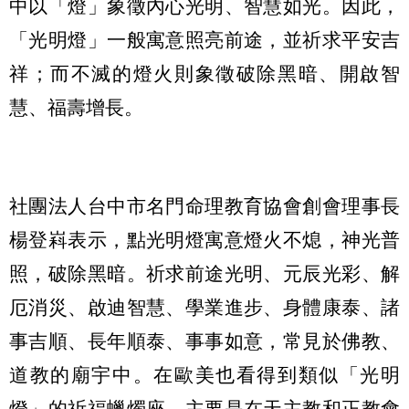
中以「燈」象徵內心光明、智慧如光。因此，
「光明燈」一般寓意照亮前途，並祈求平安吉
祥；而不滅的燈火則象徵破除黑暗、開啟智
慧、福壽增長。
社團法人台中市名門命理教育協會創會理事長
楊登嵙表示，點光明燈寓意燈火不熄，神光普
照，破除黑暗。祈求前途光明、元辰光彩、解
厄消災、啟迪智慧、學業進步、身體康泰、諸
事吉順、長年順泰、事事如意，常見於佛教、
道教的廟宇中。在歐美也看得到類似「光明
燈」的祈福蠟燭座，主要是在天主教和正教會