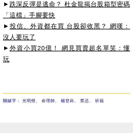
►
跌深反彈是逃命？ 杜金龍揭台股箱型密碼
「這檔」手腳要快
►
投信、外資都在買 台股卻收黑？ 網嘆：
沒人要玩了
►
外資小買20億！ 網見買賣超名單笑：懂
玩
關鍵字：
光明燈
、
命理師
、
楊登嵙
、
禁忌
、
祈福