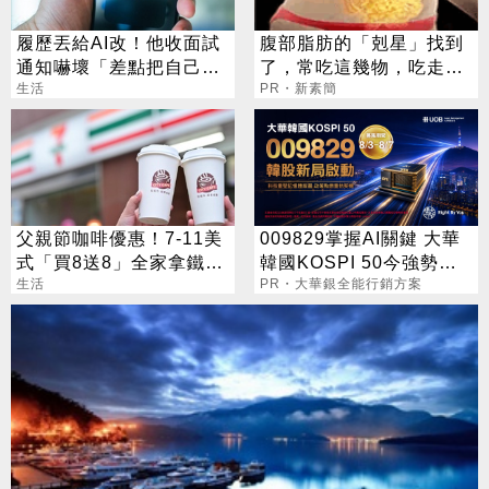
履歷丟給AI改！他收面試
腹部脂肪的「剋星」找到
通知嚇壞「差點把自己送
了，常吃這幾物，吃走大
走」
生活
肚囊，瘦出小蠻腰
PR・新素簡
父親節咖啡優惠！7-11美
009829掌握AI關鍵 大華
式「買8送8」全家拿鐵2
韓國KOSPI 50今強勢開
杯85元
生活
募
PR・大華銀全能行銷方案