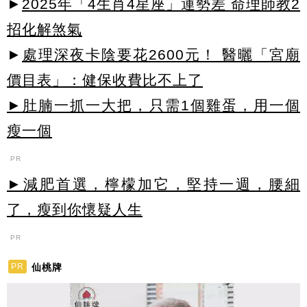
►
2025年「4生肖4星座」運勢差 命理師教2
招化解煞氣
►
處理深夜卡陰要花2600元！ 醫曬「宮廟
價目表」：健保收費比不上了
►肚腩一抓一大把，只需1個雞蛋，用一個
瘦一個
PR
►減肥首選，檸檬加它，堅持一週，腰細
了，瘦到你懷疑人生
PR
仙桃牌
PR