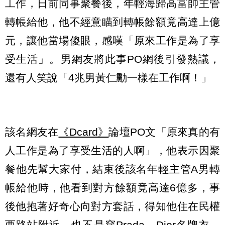
工作，日前同事聚餐後，年輕海歸高富帥主管
轉帳給他，他不經意瞄到轉帳餘額竟高達上億
元，讓他當場傻眼，感嘆「原來工作是為了享
受生活」。男網友將此事PO網後引發熱議，
還有人笑說「4兆男黃仁勳一樣在工作啊！」
該名網友在
《Dcard》
論壇PO文「原來真的有
人工作是為了享受生活的人啊」，他表示因聚
餐他先幫大家付，結束後該名年輕主管A男轉
帳給他時，他看到對方餘額竟高達6億多，事
後他抱著好奇心向對方套話，得知他住在民權
西路站附近，也不是穿Prada、Dior名牌衣，