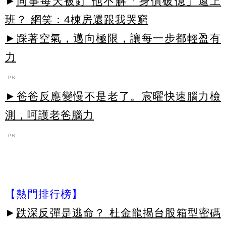
►
同事每天被釘 他不解「身價破億」還上
班？ 網笑：4棟房還跟我哭窮
►踩著空氣，邁向極限，讓每一步都輕盈有
力
PR
►爸爸反應變慢不是老了。宸曜快速腦力檢
測，呵護老爸腦力
PR
【熱門排行榜】
►
跌深反彈是逃命？ 杜金龍揭台股箱型密碼