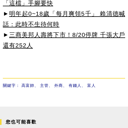
「這檔」手腳要快
►
明年起0~18歲「每月爽領5千」 賴清德喊
話：此時不生待何時
►
三商美邦人壽將下市！8/20停牌 千張大戶
還有252人
關鍵字：
高富帥
、
主管
、
外商
、
有錢人
、
富人
您也可能喜歡