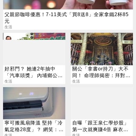
父親節咖啡優惠！7-11美式「買8送8」全家拿鐵2杯85
元
生活
好邪門？ 她連2年抽中
關公「拿書or持刀」大不
「汽車頭獎」 內埔鄉公所
同！ 命理師揭密：拜對大
說話了
生活
加分、拜錯恐虧本
生活
寧可搬風扇降溫 堅持「冷
自曝「跟王泉仁學炒股」
氣定格28度」？ 網笑：全
第一次就爽賺4倍 麻衣：
生活
生活