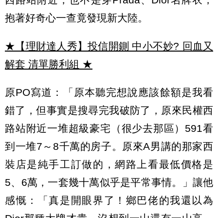
抱著好奇心一查竟發現新大陸。
★【理財達人秀】投信開鍘 中小不妙? 回血又
解套 清單勝利組
★
原PO寫道：「原本聽完想說應該餘額是我看
錯了，但事實是搜尋完我破防了，原來民權西
路站附近一堆超級豪宅（很少去那區）591看
到一堆7～8千萬的房子。原來A男講的那家西
裝店是純手工訂做的，網路上看最低價格是
5、6萬，一套幾十萬似乎是平常事情。」讓他
感慨：「真是開眼界了！鄉巴佬的我還以為