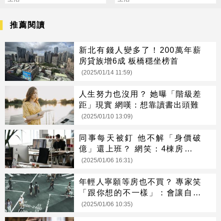
台長輩通病
感謝指導
推薦閱讀
新北有錢人變多了！200萬年薪
房貸族增6成 板橋穩坐榜首
(2025/01/14 11:59)
人生努力也沒用？ 她曝「階級差
距」現實 網嘆：想靠讀書出頭難
(2025/01/10 13:09)
同事每天被釘 他不解「身價破
億」還上班？ 網笑：4棟房還跟
我哭窮
(2025/01/06 16:31)
年輕人寧願等房也不買？ 專家笑
「跟你想的不一樣」：會讓自己
更有錢
(2025/01/06 10:35)