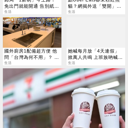
免出門就能開通 告別紙本
貓？網揭外送「雙開」暗
不用跑臨櫃
生活
黑招數
生活
國外廚房1配備超方便 他
她喊每月放「4天連假」
問「台灣為何不用」？ 內
掀萬人共鳴 上班族吶喊：
行解答：麻煩多
生活
這樣才活得像人
生活