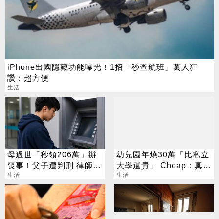
iPhone出國隱藏功能曝光！1招「秒查航班」萬人狂
讚：超方便
生活
母過世「秒領206萬」辦
幼兒園年燒30萬「比私立
喪事！父子遭判刑 律師：
大學還貴」 Cheap：真心
搶錢先下手是罪
生活
敬佩願意生
生活