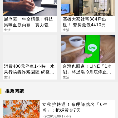
履歷丟一年全槓龜！科技
高雄大寮社宅384戶出
男曝血淚內幕：實力強也
租！ 套房最低4410元 這
沒用
生活
日起開放申請
生活
消費400元停車1小時！水
台灣也跟進！LINE「1功
果行挨轟詐騙園區 網挺店
能」將退場 9月底停止服
家：很正常
生活
務
生活
推薦閱讀
立秋拚轉運！命理師點名「6生
肖」：把握黃金7天
(2026/08/06 17:44)