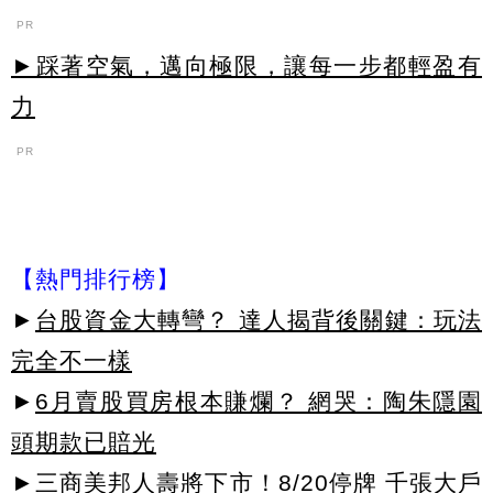
PR
►踩著空氣，邁向極限，讓每一步都輕盈有
力
PR
【熱門排行榜】
►
台股資金大轉彎？ 達人揭背後關鍵：玩法
完全不一樣
►
6月賣股買房根本賺爛？ 網哭：陶朱隱園
頭期款已賠光
►
三商美邦人壽將下市！8/20停牌 千張大戶