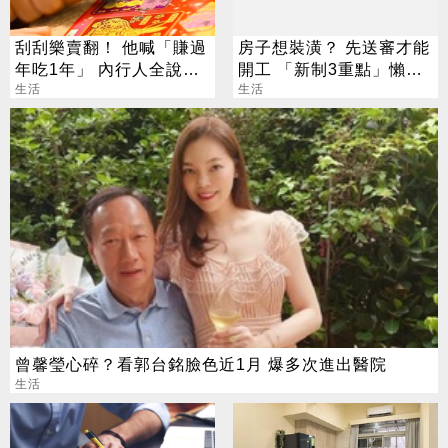
刮刮樂賣翻！ 他喊「賺過
房子想裝潢？ 先送審才能
年吃1年」 內行人全說
開工 「新制3重點」懶人
了：生存不易
生活
包一次看
生活
曾馨瑩心碎？看郭台銘臉色近1月 爆多次進出醫院
生活