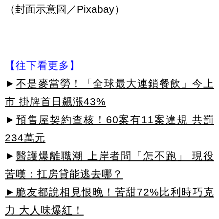
（封面示意圖／Pixabay）
【往下看更多】
►
不是麥當勞！「全球最大連鎖餐飲」今上
市 掛牌首日飆漲43%
►
預售屋契約查核！60案有11案違規 共罰
234萬元
►
醫護爆離職潮 上岸者問「怎不跑」 現役
苦嘆：扛房貸能逃去哪？
►脆友都說相見恨晚！苦甜72%比利時巧克
力 大人味爆紅！