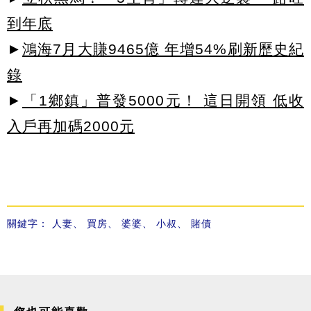
到年底
►
鴻海7月大賺9465億 年增54%刷新歷史紀
錄
►
「1鄉鎮」普發5000元！ 這日開領 低收
入戶再加碼2000元
關鍵字：
人妻
、
買房
、
婆婆
、
小叔
、
賭債