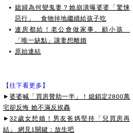
媳婦為何變鬼妻？她崩潰曝婆婆「驚悚
惡行」 食物掉地繼續給孩子吃
連房都給！老公會做家事、顧小孩
「唯一缺點」讓妻想離婚
原始連結
【往下看更多】
►
婆婆喊「買房贊助一半」！媳鎖定2800萬
宅卻反悔 她不滿反挨轟
►
32歲女想婚！男友爸媽堅持「兒買房再
結」 網見1關鍵：放生吧