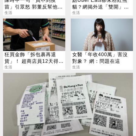
陳時中一句「買不到疫
點Uber Eats卻來粉紅熊
苗」引眾怒 郭董反幫他背
貓？網揭外送「雙開」暗
書
生活
黑招數
生活
狂買金飾「拆包裹再退
女醫「年收400萬」害沒
貨」！ 超商店員12天得手
對象？ 網：問題在這
39萬 下場出爐
生活
生活