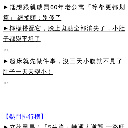
►
尪想跟親戚買60年老公寓「等都更都划
算」 網搖頭：別傻了
►檸檬搭配它，臉上斑點全部消失了，小肚
子都變平坦了
PR
►起床就先做件事，沒三天小腹就不見了!
肚子一天天變小！
PR
【熱門排行榜】
►
立秋黑馬！「5生肖」轉運大逆襲 一路旺