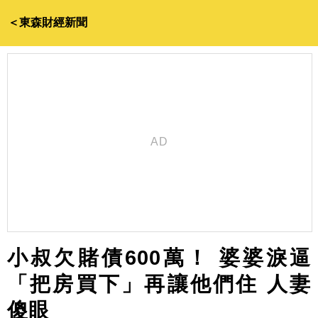
＜東森財經新聞
小叔欠賭債600萬！ 婆婆淚逼
「把房買下」再讓他們住 人妻
傻眼