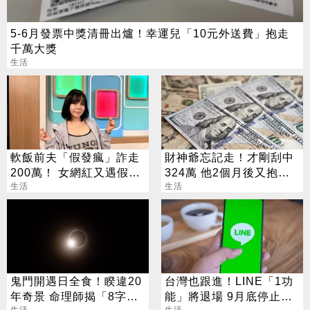
5-6月發票中獎清冊出爐！幸運兒「10元外送費」抱走
千萬大獎
生活
軟飯前夫「假發瘋」詐走
財神爺忘記走！才剛刮中
200萬！ 女網紅又遇假富
324萬 他2個月後又抱回
豪 養套殺噴2千萬
生活
3243萬
生活
鬼門開遇日全食！睽違20
台灣也跟進！LINE「1功
年奇景 命理師揭「8字」
能」將退場 9月底停止服
生活
生活