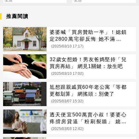
叮囑
務
推薦閱讀
婆婆喊「買房贊助一半」！媳鎖
定2800萬宅卻反悔 她不滿反挨
轟
(2025/03/10 17:17)
32歲女想婚！男友爸媽堅持「兒
買房再結」 網見1關鍵：放生吧
(2025/03/10 17:02)
尪想跟親戚買60年老公寓「等都
更都划算」 網搖頭：別傻了
(2025/03/07 15:32)
透天便宜500萬賣小叔！婆婆心
疼揹房貸逼「粉刷裂牆」 媳怒
了：走法院
(2025/03/03 12:42)