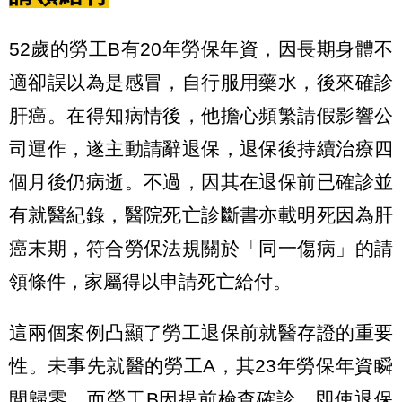
52歲的勞工B有20年勞保年資，因長期身體不
適卻誤以為是感冒，自行服用藥水，後來確診
肝癌。在得知病情後，他擔心頻繁請假影響公
司運作，遂主動請辭退保，退保後持續治療四
個月後仍病逝。不過，因其在退保前已確診並
有就醫紀錄，醫院死亡診斷書亦載明死因為肝
癌末期，符合勞保法規關於「同一傷病」的請
領條件，家屬得以申請死亡給付。
這兩個案例凸顯了勞工退保前就醫存證的重要
性。未事先就醫的勞工A，其23年勞保年資瞬
間歸零，而勞工B因提前檢查確診，即使退保