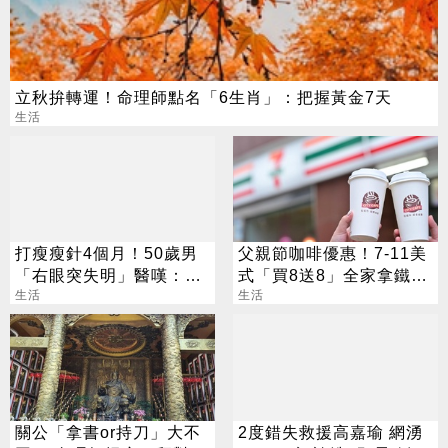
立秋拚轉運！命理師點名「6生肖」：把握黃金7天
生活
打瘦瘦針4個月！50歲男
父親節咖啡優惠！7-11美
「右眼突失明」醫嘆：無
式「買8送8」全家拿鐵2
法恢復
生活
杯85元
生活
關公「拿書or持刀」大不
2度錯失救援高嘉瑜 網湧