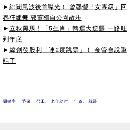
►
緋聞風波後首曝光！ 曾馨瑩「女團級」回
春狂練舞 郭董獨自公園散步
►
立秋黑馬！「5生肖」轉運大逆襲 一路旺
到年底
►
緯創發股利「連2度跳票」！ 金管會說重
話了
關鍵字：
勞保
、
勞工
、
老年給付
、
年資
、
就醫