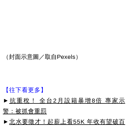
（封面示意圖／取自Pexels）
【往下看更多】
►
抗重稅！ 全台2月設籍暴增8倍 專家示
警：被抓會重罰
►
北水要徵才！起薪上看55K 年收有望破百