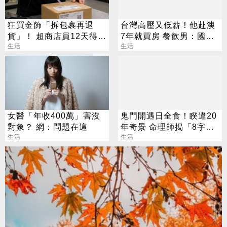
狂買金飾「拆包裹再退
台灣高壓又低薪！他赴澳
貨」！ 超商店員12天得手
7年就買房 餐飲男：國外
39萬 下場出爐
生活
月亮真的比較圓
生活
女醫「年收400萬」害沒
鬼門開遇日全食！睽違20
對象？ 網：問題在這
年奇景 命理師揭「8字」
生活
叮囑
生活