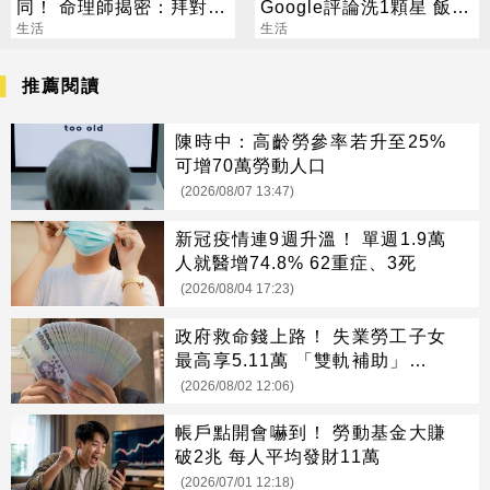
同！ 命理師揭密：拜對大
Google評論洗1顆星 飯店
加分、拜錯恐虧本
生活
回應了
生活
推薦閱讀
陳時中：高齡勞參率若升至25%
可增70萬勞動人口
(2026/08/07 13:47)
新冠疫情連9週升溫！ 單週1.9萬
人就醫增74.8% 62重症、3死
(2026/08/04 17:23)
政府救命錢上路！ 失業勞工子女
最高享5.11萬 「雙軌補助」一次
看懂
(2026/08/02 12:06)
帳戶點開會嚇到！ 勞動基金大賺
破2兆 每人平均發財11萬
(2026/07/01 12:18)