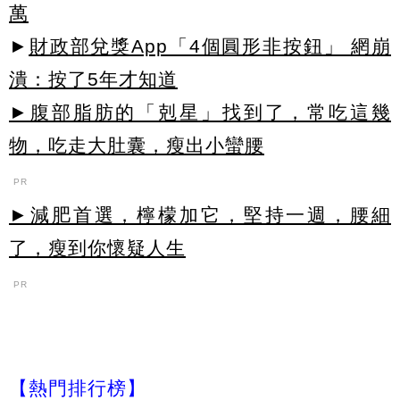
萬
►
財政部兌獎App「4個圓形非按鈕」 網崩
潰：按了5年才知道
►腹部脂肪的「剋星」找到了，常吃這幾
物，吃走大肚囊，瘦出小蠻腰
PR
►減肥首選，檸檬加它，堅持一週，腰細
了，瘦到你懷疑人生
PR
【熱門排行榜】