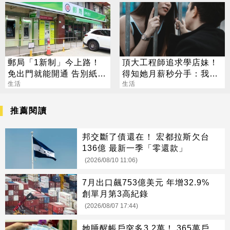
郵局「1新制」今上路！
頂大工程師追求學店妹！
免出門就能開通 告別紙本
得知她月薪秒分手：我們
不用跑臨櫃
生活
不合適
生活
推薦閱讀
邦交斷了債還在！ 宏都拉斯欠台
136億 最新一季「零還款」
(2026/08/10 11:06)
7月出口飆753億美元 年增32.9%
創單月第3高紀錄
(2026/08/07 17:44)
她睡醒帳戶突多3.2萬！ 365萬戶