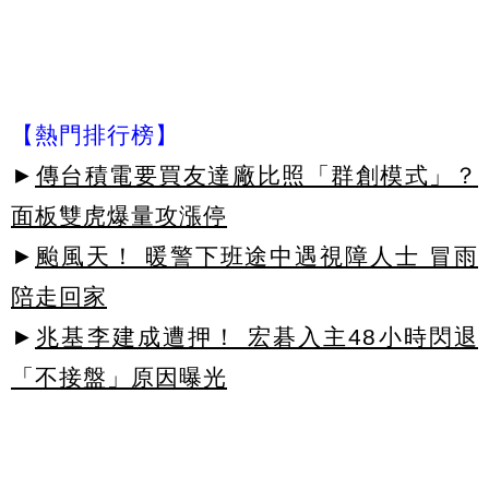
【熱門排行榜】
►
傳台積電要買友達廠比照「群創模式」？
面板雙虎爆量攻漲停
►
颱風天！ 暖警下班途中遇視障人士 冒雨
陪走回家
►
兆基李建成遭押！ 宏碁入主48小時閃退
「不接盤」原因曝光