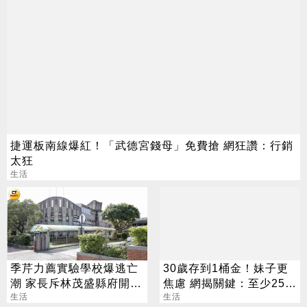
捷運板南線爆紅！「武德宮錢母」免費搶 網狂讚：行銷
太狂
生活
季芹力薦實驗學校爆逃亡
30歲存到1桶金！妹子更
潮 家長斥林茂盛縣府開芭
焦慮 網揭關鍵：至少250
樂票
生活
萬
生活