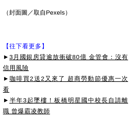
（封面圖／取自Pexels）
【往下看更多】
►
3月國銀房貸逾放衝破80億 金管會：沒有
信用風險
►
咖啡買2送2又來了 超商勞動節優惠一次
看
►
半年3起墜樓！板橋明星國中校長自請離
職 曾爆霸凌教師