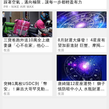
踩著空氣，邁向極限，讓每一步都輕盈有力
PR・NIKE AIR MAX
三寶爸跑外送10萬全上繳
8月財運大爆發！ 4星座有
妻嫌「心不在家」他心
望加薪進財 巨蟹、摩羯最
寒：走不下去了
生活
有感
生活
突轉1萬枚USDC到「幣
唐綺陽12星座運勢！ 獅子
安」！麻吉大哥罕見動作
慎防暗中小人 水瓶財運佳
引發套現猜測
生活
適合談錢
生活