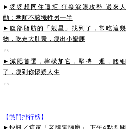
►
婆婆想同住遭拒 狂祭淚眼攻勢 過來人
勸：孝順不該犧牲另一半
►腹部脂肪的「剋星」找到了，常吃這幾
物，吃走大肚囊，瘦出小蠻腰
PR
►減肥首選，檸檬加它，堅持一週，腰細
了，瘦到你懷疑人生
PR
【熱門排行榜】
►
快訊／這家「老牌電腦廠」 下午4點要開