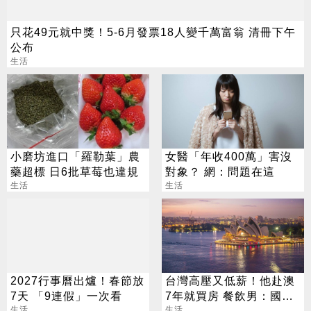
只花49元就中獎！5-6月發票18人變千萬富翁 清冊下午
公布
生活
小磨坊進口「羅勒葉」農
女醫「年收400萬」害沒
藥超標 日6批草莓也違規
對象？ 網：問題在這
生活
生活
2027行事曆出爐！春節放
台灣高壓又低薪！他赴澳
7天 「9連假」一次看
7年就買房 餐飲男：國外
生活
月亮真的比較圓
生活