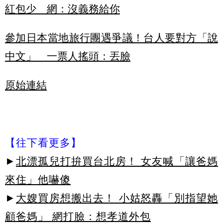
紅包少 網：沒義務給你
參加日本當地旅行團遇爭議！台人要對方「說
中文」 一票人搖頭：丟臉
原始連結
【往下看更多】
►
北漂孤兒打拚買台北房！ 女友喊「讓爸媽
來住」他嚇傻
►
大嫂買房想搬出去！ 小姑怒轟「別指望她
顧爸媽」 網打臉：想孝道外包