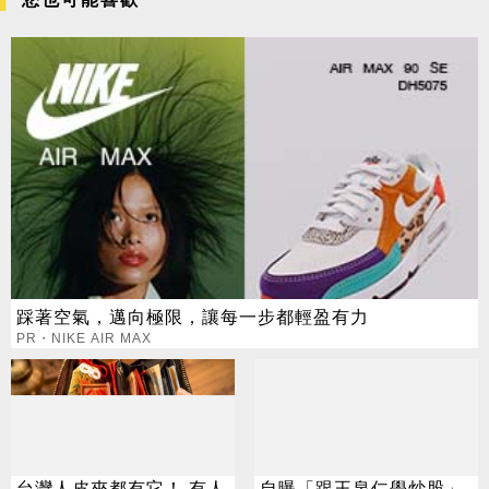
踩著空氣，邁向極限，讓每一步都輕盈有力
PR・NIKE AIR MAX
台灣人皮夾都有它！ 有人
自曝「跟王泉仁學炒股」