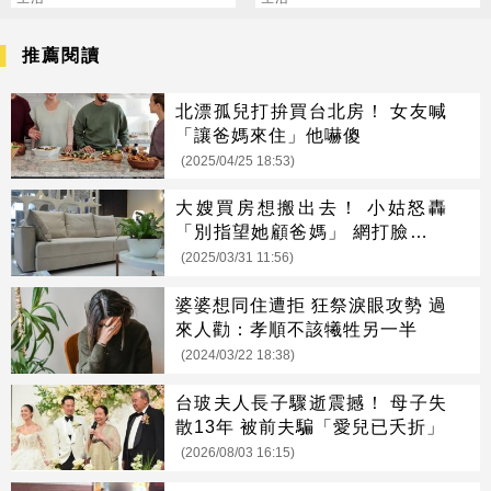
推薦閱讀
北漂孤兒打拚買台北房！ 女友喊
「讓爸媽來住」他嚇傻
(2025/04/25 18:53)
大嫂買房想搬出去！ 小姑怒轟
「別指望她顧爸媽」 網打臉：想
孝道外包
(2025/03/31 11:56)
婆婆想同住遭拒 狂祭淚眼攻勢 過
來人勸：孝順不該犧牲另一半
(2024/03/22 18:38)
台玻夫人長子驟逝震撼！ 母子失
散13年 被前夫騙「愛兒已夭折」
(2026/08/03 16:15)