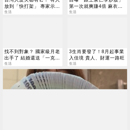
放到「快打架」 專家示
第一次就爽賺4倍 麻衣：
警：會過期
生活
感謝指導
生活
找不到對象？ 國家級月老
3生肖要發了！8月起事業
出手了 結婚還送「一克拉
入佳境 貴人、財運一路旺
鑽戒」
生活
生活