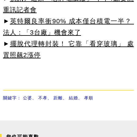
重訊記者會
►
英特爾良率衝90% 成本僅台積電一半？
法人：「3台廠」機會來了
►
擺脫代理轉封裝！ 它靠「看穿玻璃」 處
置照飆2漲停
關鍵字：
公婆
、
不孝
、
距離
、
結婚
、
孝順
您也可能喜歡