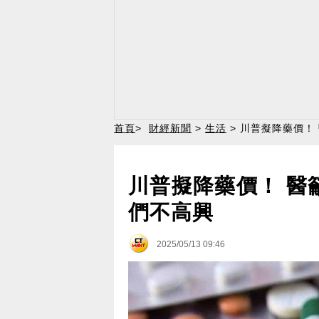
首頁
>
財經新聞
>
生活
> 川普擬降藥價！
川普擬降藥價！ 醫
們不高興
2025/05/13 09:46