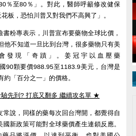
30％至80％」。對此，醫師呼籲修改健保
天花板，恐怕川普又對我們不高興了」。
臉書粉專表示，川普宣布要藥物全球比價，
，但他不知道一旦比到台灣，很多藥物只有美
他會發現「奇蹟」。姜冠宇以血壓藥
美國90顆要價988.95至1183.9美元，台灣是
只有約「百分之一」的價格。
驗先到? 打底又翻多 繼續攻名單
★
友常說，同樣的藥每次回台灣開，都覺得自
美國新政策可能對全球藥價產生連鎖反應。
的藥品將漲價，以達到平衡，也對美國公