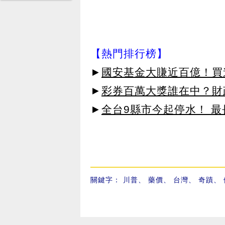
【熱門排行榜】
►
國安基金大賺近百億！買進
►
彩券百萬大獎誰在中？財
►
全台9縣市今起停水！ 最
關鍵字：
川普
、
藥價
、
台灣
、
奇蹟
、