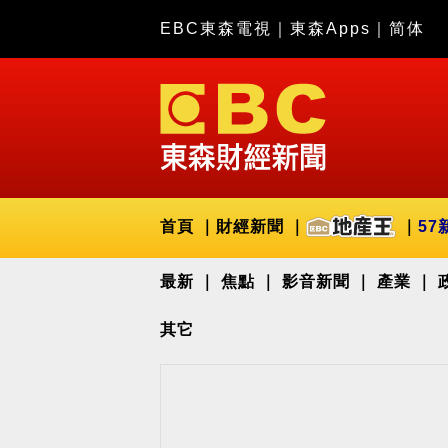
EBC東森電視
｜
東森Apps
｜
简体
首頁
財經新聞
57
最新
焦點
影音新聞
產業
其它