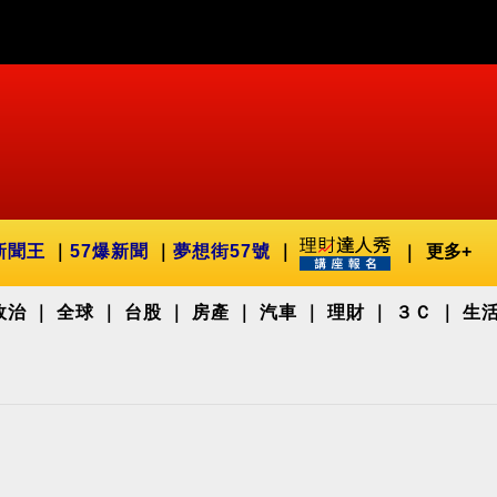
新聞王
57爆新聞
夢想街57號
更多+
政治
全球
台股
房產
汽車
理財
３Ｃ
生