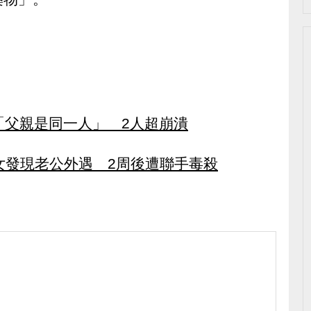
「父親是同一人」 2人超崩潰
女發現老公外遇 2周後遭聯手毒殺