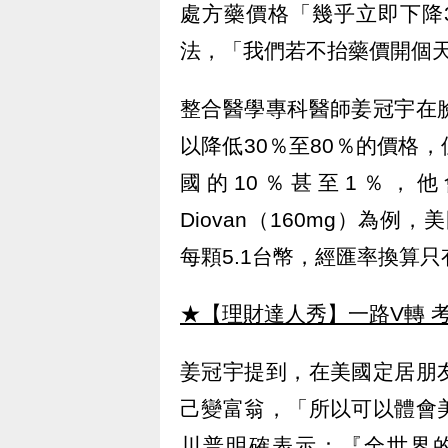
處方藥價格「幾乎立即下降
法，「我們若不抬藥價開個
整合醫學專科醫師姜冠宇在
以降低30％至80％的價格
國的10％甚至1％，
Diovan（160mg）為例，
每顆5.1台幣，經匯率換算
★【理財達人秀】一路V轉 考
姜冠宇提到，在美國定居朋
己變富翁，「所以可以體會
川普明確表示：『全世界