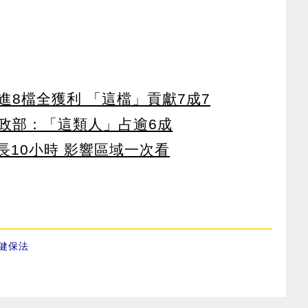
8檔全獲利 「這檔」貢獻7成7
政部：「這類人」占逾6成
長10小時 影響區域一次看
健保法