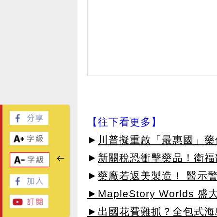
【往下看更多】
►
川普擬重啟「最惠國」藥
►
新關稅恐衝擊藥品！衛福
►
藥廠若返美製造！ 醫示
►MapleStory Worlds 
►出國花費難抓？全包式海島