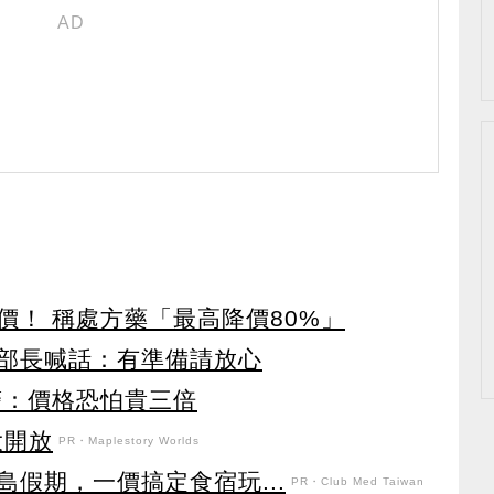
價！ 稱處方藥「最高降價80%」
部長喊話：有準備請放心
警：價格恐怕貴三倍
盛大開放
PR・Maplestory Worlds
假期，一價搞定食宿玩...
PR・Club Med Taiwan