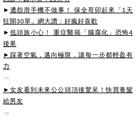
►
遭怨滑手機不做事！ 保全哥卯起來「1天
狂開30單」網大讚：好瘋好喜歡
►
低頭族小心！ 重症醫揭「腦腐化」恐怖4
後果
►踩著空氣，邁向極限，讓每一步都輕盈有
力
PR
►女友看到未來公公頭頂後驚呆！快買養髮
給男友
PR