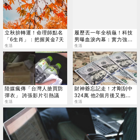
立秋拚轉運！命理師點名
履歷丟一年全槓龜！科技
「6生肖」：把握黃金7天
男曝血淚內幕：實力強也
生活
沒用
生活
陸媒瘋傳「台灣人搶買防
財神爺忘記走！才剛刮中
彈衣」 誇張影片引熱議
324萬 他2個月後又抱回
生活
3243萬
生活