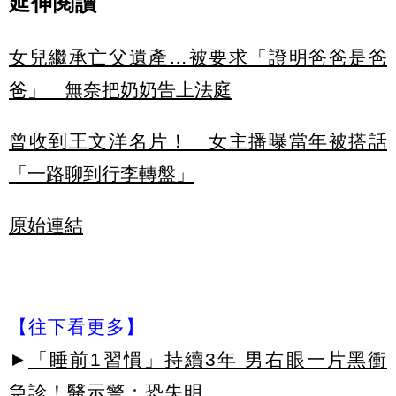
延伸閱讀
女兒繼承亡父遺產…被要求「證明爸爸是爸
爸」 無奈把奶奶告上法庭
曾收到王文洋名片！ 女主播曝當年被搭話
「一路聊到行李轉盤」
原始連結
【往下看更多】
►
「睡前1習慣」持續3年 男右眼一片黑衝
急診！醫示警：恐失明