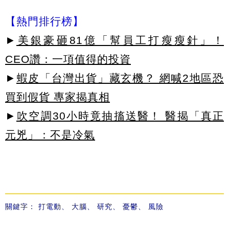
【熱門排行榜】
►
美銀豪砸81億「幫員工打瘦瘦針」！
CEO讚：一項值得的投資
►
蝦皮「台灣出貨」藏玄機？ 網喊2地區恐
買到假貨 專家揭真相
►
吹空調30小時竟抽搐送醫！ 醫揭「真正
元兇」：不是冷氣
關鍵字：
打電動
、
大腦
、
研究
、
憂鬱
、
風險