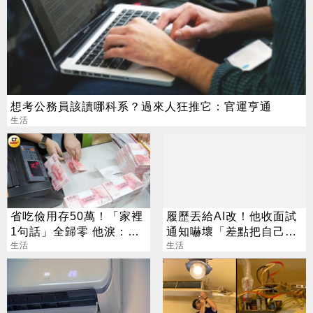
想考公務員該讀哪科系？過來人狂推它：官運亨通
生活
省吃儉用存50萬！「家裡
履歷丟給AI改！他收面試
1句話」全歸零 他淚：窮
通知嚇壞「差點把自己送
人小孩活著好難
生活
走」
生活