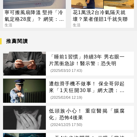
寧可搬風扇降溫 堅持「冷
花1萬洗2台冷氣隔天就
氣定格28度」？ 網笑：全
壞？業者僅賠1千就失聯
台長輩通病
生活
生活
推薦閱讀
「睡前1習慣」持續3年 男右眼一
片黑衝急診！醫示警：恐失明
(2025/03/10 17:43)
遭怨滑手機不做事！ 保全哥卯起
來「1天狂開30單」網大讚：好
瘋好喜歡
(2025/02/04 12:19)
低頭族小心！ 重症醫揭「腦腐
化」恐怖4後果
(2024/12/25 17:50)