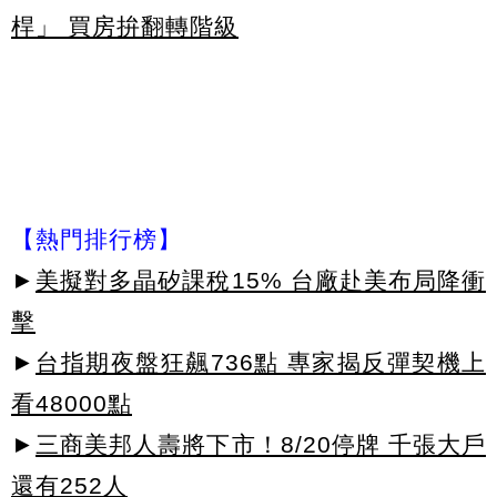
桿」 買房拚翻轉階級
【熱門排行榜】
►
美擬對多晶矽課稅15% 台廠赴美布局降衝
擊
►
台指期夜盤狂飆736點 專家揭反彈契機上
看48000點
►
三商美邦人壽將下市！8/20停牌 千張大戶
還有252人