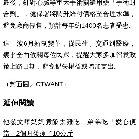
最後，針對心臟等重大手術關鍵用藥「手術封
合劑」，健保署將調升給付價格至合理水準，
避免廠商停售，預計每年約1400名患者受惠。
這一波6月新制變革，從民生、交通到醫療，
幾乎全面攸關每位民眾，提醒大家多加留意政
策上路日期，避免錯失權益或增加支出。
（封面圖／CTWANT）
延伸閱讀
他發文曝媽媽煮飯太難吃 弟弟吃「愛心便
當」2個月後瘦了10公斤