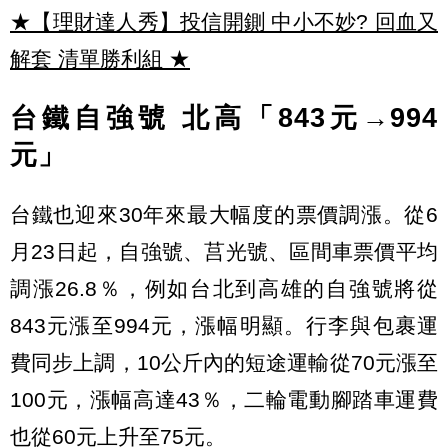
★【理財達人秀】投信開鍘 中小不妙? 回血又
解套 清單勝利組
★
台鐵自強號
北高
「843元→994
元」
台鐵也迎來30年來最大幅度的票價調漲。從6
月23日起，自強號、莒光號、區間車票價平均
調漲26.8％，例如台北到高雄的自強號將從
843元漲至994元，漲幅明顯。行李與包裹運
費同步上調，10公斤內的短途運輸從70元漲至
100元，漲幅高達43％，二輪電動腳踏車運費
也從60元上升至75元。