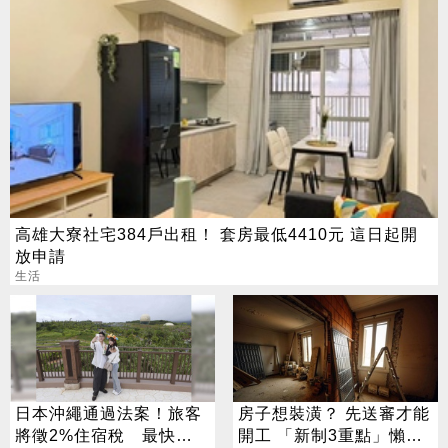
高雄大寮社宅384戶出租！ 套房最低4410元 這日起開
放申請
生活
日本沖繩通過法案！旅客
房子想裝潢？ 先送審才能
將徵2%住宿稅 最快
開工 「新制3重點」懶人