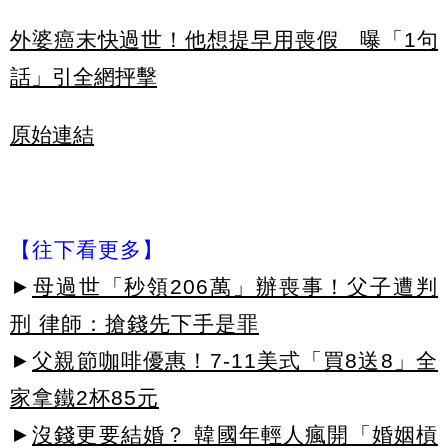
外婆癌末快過世！他想提早用喪假 曝「1句
話」引全網抨擊
原始連結
【往下看更多】
►
母過世「秒領206萬」辦喪事！父子遭判
刑 律師：搶錢先下手是罪
►
父親節咖啡優惠！7-11美式「買8送8」全
家拿鐵2杯85元
►
沒錢更要結婚？ 韓國年輕人瘋開「婚姻槓