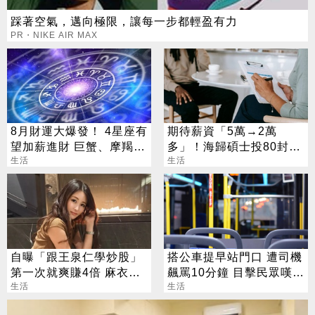
踩著空氣，邁向極限，讓每一步都輕盈有力
PR・NIKE AIR MAX
8月財運大爆發！ 4星座有
期待薪資「5萬→2萬
望加薪進財 巨蟹、摩羯最
多」！海歸碩士投80封履
有感
生活
歷沒上岸：連香蕉都不給
生活
自曝「跟王泉仁學炒股」
搭公車提早站門口 遭司機
第一次就爽賺4倍 麻衣：
飆罵10分鐘 目擊民眾嘆：
感謝指導
生活
惹不起的存在
生活