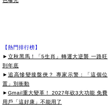
色曝光
【熱門排行榜】
►
立秋黑馬！「5生肖」轉運大逆襲 一路旺
到年底
►
追高慘變接盤俠？ 專家示警：「這個位
置」別衝動
►
Gmail重大變革！ 2027年砍3大功能 免費
用戶「這好康」不能用了