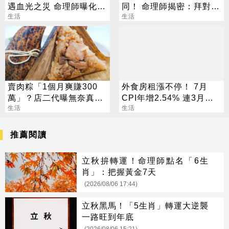
遇血光之災 命理師曝化解
同！ 命理師揭密：拜對大
法
生活
加分、拜錯恐虧本
生活
賣肉粽「1個月爽賺300
外食房租漲不停！ 7月
萬」？店二代曝無奈真
CPI年增2.54% 連3月突
相：根本做心酸
生活
破通膨警戒
生活
推薦閱讀
立秋拚轉運！命理師點名「6生
肖」：把握黃金7天
(2026/08/06 17:44)
立秋黑馬！「5生肖」轉運大逆襲
一路旺到年底