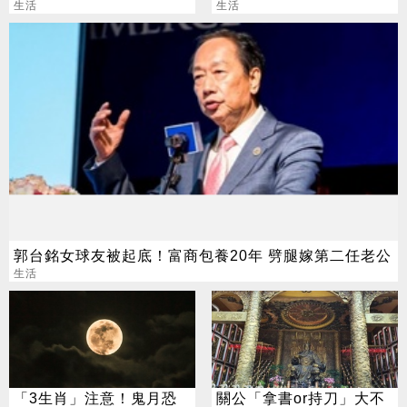
真相
生活
回應了
生活
郭台銘女球友被起底！富商包養20年 劈腿嫁第二任老公
生活
「3生肖」注意！鬼月恐
關公「拿書or持刀」大不